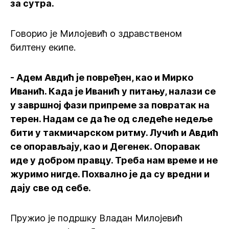
за сутра.
Говорио је Милојевић о здравственом
билтену екипе.
- Адем Авдић је повређен, као и Мирко
Иванић. Када је Иванић у питању, налази се
у завршној фази припреме за повратак на
терен. Надам се да ће од следеће недеље
бити у такмичарском ритму. Лучић и Авдић
се опорављају, као и Дегенек. Опоравак
иде у добром правцу. Треба нам време и не
журимо нигде. Похвално је да су вредни и
дају све од себе.
Пружио је подршку Владан Милојевић