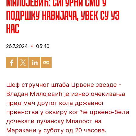
Милојевић: Сигурни смо у
подршку навијача, увек су уз
нас
26.7.2024
05:40
Шеф стручног штаба Црвене звезде -
Владан Милојевић је изнео очекивања
пред меч другог кола државног
првенства у оквиру ког ће црвено-бели
дочекати лучанску Младост на
Маракани у суботу од 20 часова.