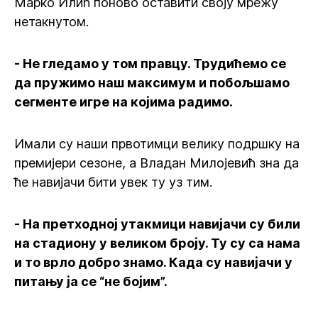
Марко Илић поново оставити своју мрежу
нетакнутом.
- Не гледамо у том правцу. Трудићемо се
да пружимо наш максимум и побољшамо
сегменте игре на којима радимо.
Имали су наши првотимци велику подршку на
премијери сезоне, а Владан Милојевић зна да
ће навијачи бити увек ту уз тим.
- На претходној утакмици навијачи су били
на стадиону у великом броју. Ту су са нама
и то врло добро знамо. Када су навијачи у
питању ја се “не бојим”.