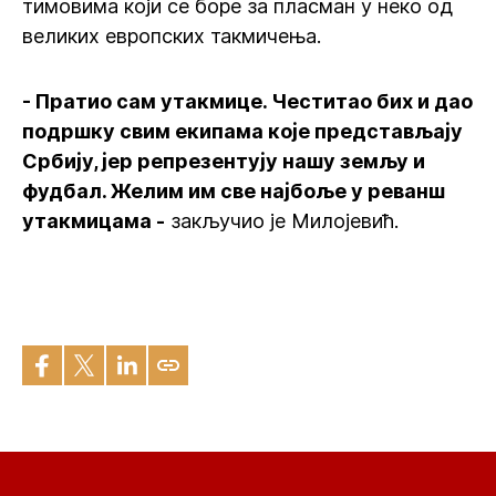
тимовима који се боре за пласман у неко од
великих европских такмичења.
- Пратио сам утакмице. Честитао бих и дао
подршку свим екипама које представљају
Србију, јер репрезентују нашу земљу и
фудбал. Желим им све најбоље у реванш
утакмицама -
закључио је Милојевић.