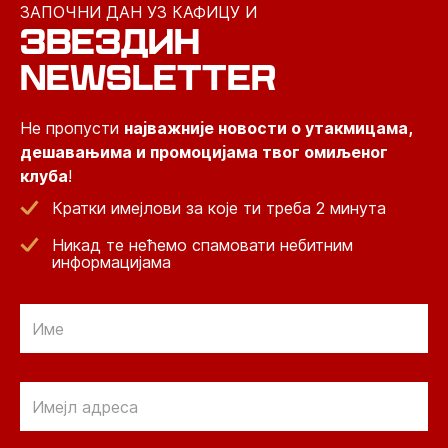
ЗАПОЧНИ ДАН УЗ КАФИЦУ И
ЗВЕЗДИН
NEWSLETTER
Не пропусти
најважније новости о утакмицама,
дешавањима и промоцијама твог омиљеног
клуба
!
Кратки имејлови за које ти треба 2 минута
Никад те нећемо спамовати небитним
информацијама
Email
Email