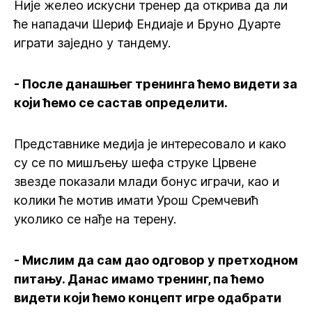
Није желео искусни тренер да открива да ли
ће нападачи Шериф Ендиаје и Бруно Дуарте
играти заједно у тандему.
- После данашњег тренинга ћемо видети за
који ћемо се састав определити.
Представнике медија је интересовало и како
су се по мишљењу шефа струке Црвене
звезде показали млади бонус играчи, као и
колики ће мотив имати Урош Сремчевић
уколико се нађе на терену.
- Мислим да сам дао одговор у претходном
питању. Данас имамо тренинг, па ћемо
видети који ћемо концепт игре одабрати