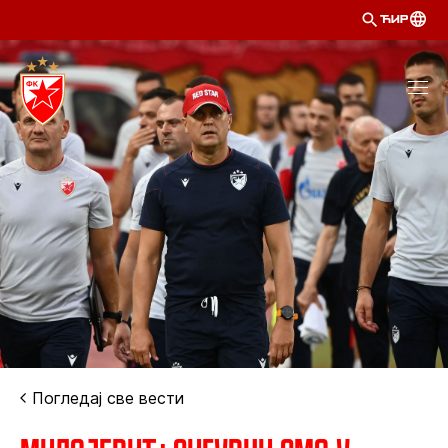
ЋИР
Погледај све вести