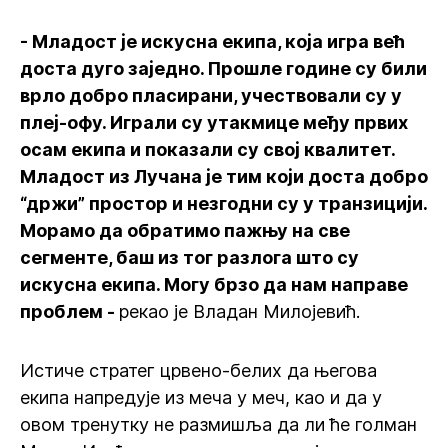
- Младост је искусна екипа, која игра већ
доста дуго заједно. Прошле године су били
врло добро пласирани, учествовали су у
плеј-офу. Играли су утакмице међу првих
осам екипа и показали су свој квалитет.
Младост из Лучана је тим који доста добро
“држи” простор и незгодни су у транзицији.
Морамо да обратимо пажњу на све
сегменте, баш из тог разлога што су
искусна екипа. Могу брзо да нам направе
проблем -
рекао је Владан Милојевић.
Истиче стратег црвено-белих да његова
екипа напредује из меча у меч, као и да у
овом тренутку не размишља да ли ће голман