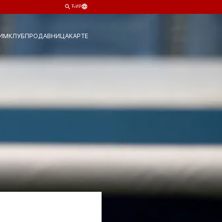
ЋИР
ИМ
КЛУБ
ПРОДАВНИЦА
КАРТЕ