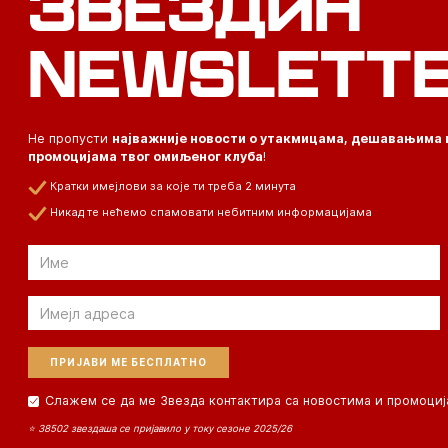
ЗВЕЗДИН
NEWSLETT
Не пропусти
најважније новости о утакмицама, дешавањима 
промоцијама твог омиљеног клуба
!
Кратки имејлови за које ти треба 2 минута
Никад те нећемо спамовати небитним информацијама
Email
Email
Слажем се да ме Звезда контактира са новостима и промоциј
⭐ 38502 звездаша се пријавило у току сезоне 2025/26