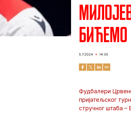
Милојев
бићемо
5.7.2024
14:30
Фудбалери Црвене 
пријатељског турн
стручног штаба – 