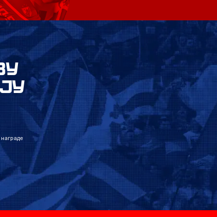
ВУ
ЈУ
 награде