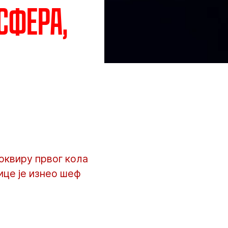
сфера,
оквиру првог кола
ице је изнео шеф