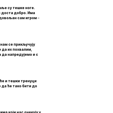
аље су тешке ноге.
е доста добро. Има
задовољан сам игром
–
 нам се прикључују
 да их похвалим,
а да напредујемо и с
иће и тешки тренуци
 да ће тако бити до
ма који нас очекују у