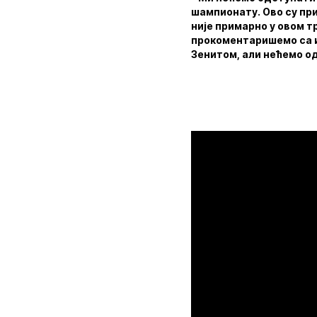
шампионату. Ово су при
није примарно у овом т
прокоментаришемо са иг
Зенитом, али нећемо о