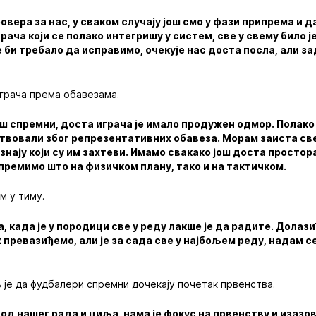
ровера за нас, у сваком случају још смо у фази припрема и д
ача који се полако интегришу у систем, све у свему било ј
е би требало да исправимо, очекује нас доста посла, али 
грача према обавезама.
ош спремни, доста играча је имало продужен одмор. Полако
утвовали због репрезентативних обавеза. Морам заиста све
 знају који су им захтеви. Имамо свакако још доста простор
премимо што на физичком плану, тако и на тактичком.
м у тиму.
а, када је у породици све у реду лакше је да радите. Долаз
 превазиђемо, али је за сада све у најбољем реду, надам се
љ је да фудбалери спремни дочекају почетак првенства.
д нашег рада и циља, нама је фокус на првенству и изазови