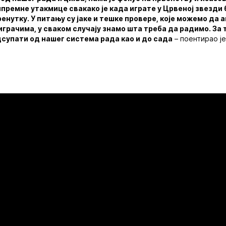
премне утакмице свакако је када играте у Црвеној звезди 
ренутку. У питању су јаке и тешке провере, које можемо да 
рачима, у сваком случају знамо шта треба да радимо. За т
дсупати од нашег система рада као и до сада
– поентирао је