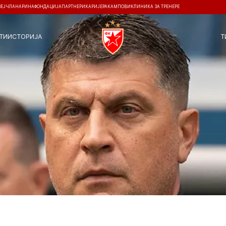
ЗЕЈ
ЧЛАНАРИНА
ФОНДАЦИЈА
ПАРТНЕРИ
КАРИЈЕРА
КАМПОВИ
КЛИНИКА ЗА ТРЕНЕРЕ
ТИ
ИСТОРИЈА
Т