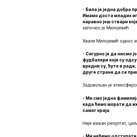
-
Била је једна добра п
Имамо доста младих игр
наравно још ствари кој
започео је Милојевић.
Хвали Милојевић однос и
-
Сигурно је да нисмо ј
фудбалери који су одс
вредни су, ћуте и раде,
друге стране да се при
Задовољан је атмосферо
- Ми смо једна фамилиј
када ћемо морати да их
самог краја.
Није важан резултат, ци
-
Ми нећемо одступати о