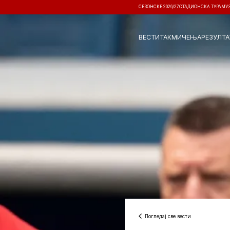
СЕЗОНСКЕ 2026/27
СТАДИОНСКА ТУРА
МУ
ВЕСТИ
ТАКМИЧЕЊА
РЕЗУЛТА
Погледај све вести