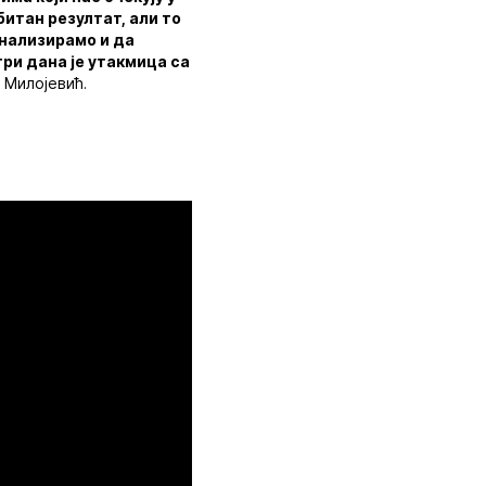
битан резултат, али то
анализирамо и да
ри дана је утакмица са
 Милојевић.