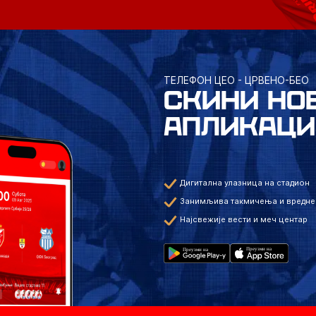
ТЕЛЕФОН ЦЕО - ЦРВЕНО-БЕО
СКИНИ НО
АПЛИКАЦИ
Дигитална улазница на стадион
Занимљива такмичења и вредне
Најсвежије вести и меч центар