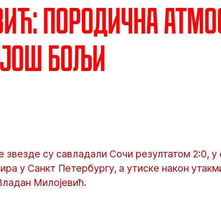
ић: Породична атмо
 још бољи
звезде су савладали Сочи резултатом 2:0, у 
ира у Санкт Петербургу, а утиске након утакм
Владан Милојевић.