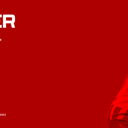
ER
и
ама