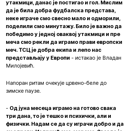
утакмици, данас је постигао и гол. Мислим
да је била добра фудбалска представа,
неке играче смо свесно мало и одморили,
поделили смо минутажу. Било је важно да
победимо у једној оваквој утакмици и пре
меча смо рекли да играмо прави европски
меч. ТСЦ је добра екипа и лепо нас
представљају у Европи
- истакао је Владан
Милојевић.
Напоран ритам очекује црвено-беле до
зимске паузе.
-
Од јуна месеца играмо на готово свака
три дана, то је тешко и психички, али и
физички. Надам се да су играчи добро и да