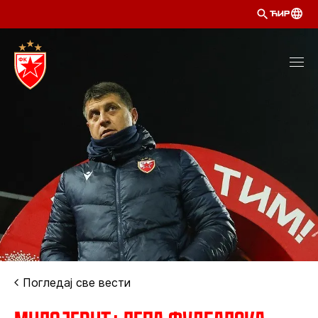
ЋИР
Погледај све вести