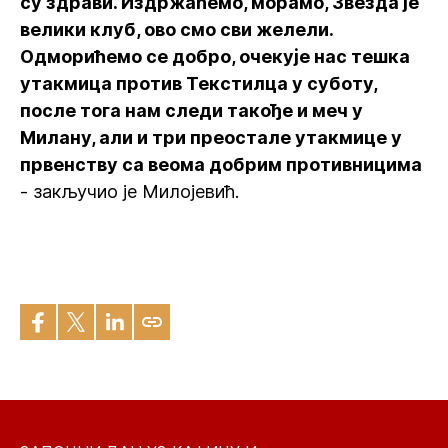
су здрави. Издржаћемо, морамо, Звезда је
велики клуб, ово смо сви желели.
Одморићемо се добро, очекује нас тешка
утакмица против Текстилца у суботу,
после тога нам следи такође и меч у
Милану, али и три преостале утакмице у
првенству са веома добрим противницима
- закључио је Милојевић.