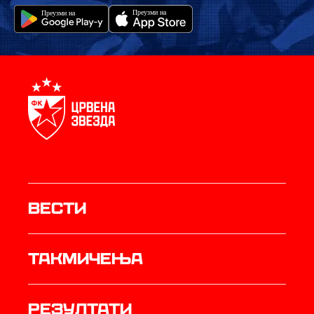
Вести
Такмичења
резултати