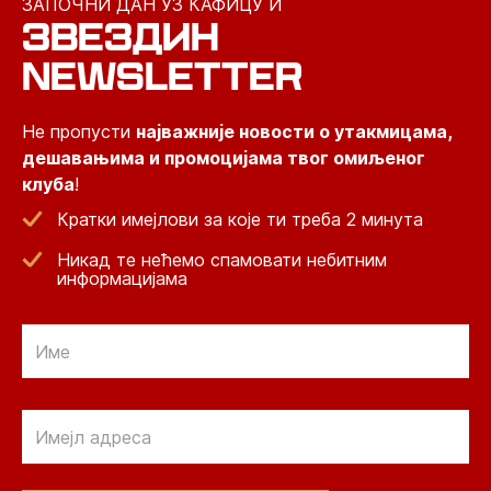
ЗАПОЧНИ ДАН УЗ КАФИЦУ И
ЗВЕЗДИН
NEWSLETTER
Не пропусти
најважније новости о утакмицама,
дешавањима и промоцијама твог омиљеног
клуба
!
Кратки имејлови за које ти треба 2 минута
Никад те нећемо спамовати небитним
информацијама
Email
Email