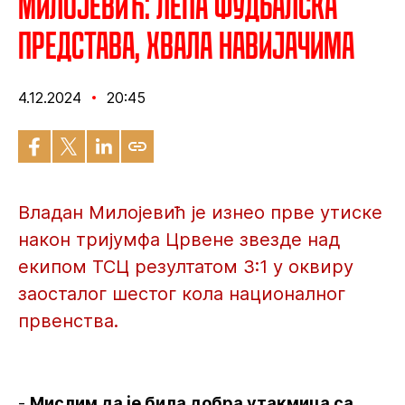
Милојевић: Лепа фудбалска
представа, хвала навијачима
4.12.2024
20:45
Владан Милојевић је изнео прве утиске
након тријумфа Црвене звезде над
екипом ТСЦ резултатом 3:1 у оквиру
заосталог шестог кола националног
првенства.
-
Мислим да је била добра утакмица са