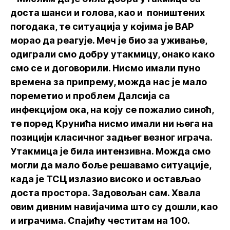
доста шанси и голова, као и поништених
погодака, те ситуација у којима је ВАР
морао да реагује. Меч је био за уживање,
одиграли смо добру утакмицу, онако како
смо се и договорили. Нисмо имали пуно
времена за припрему, можда нас је мало
пореметио и проблем Далсија са
инфекцијом ока, на коју се пожалио синоћ,
те поред Крунића нисмо имали ни њега на
позицији класичног задњег везног играча.
Утакмица је била интензивна. Можда смо
могли да мало боље решавамо ситуације,
када је ТСЦ излазио високо и остављао
доста простора. Задовољан сам. Хвала
овим дивним навијачима што су дошли, као
и играчима. Спајићу честитам на 100.