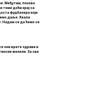
ри. Међутим, поново
и томе доћи крај са
доста фудбалера који
Идемо даље. Хвала
у. Надам се да ћемо се
се они врате здрави и
тински желели. За све