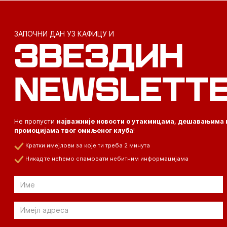
ЗАПОЧНИ ДАН УЗ КАФИЦУ И
ЗВЕЗДИН
NEWSLETT
Не пропусти
најважније новости о утакмицама, дешавањима 
промоцијама твог омиљеног клуба
!
Кратки имејлови за које ти треба 2 минута
Никад те нећемо спамовати небитним информацијама
Email
Email