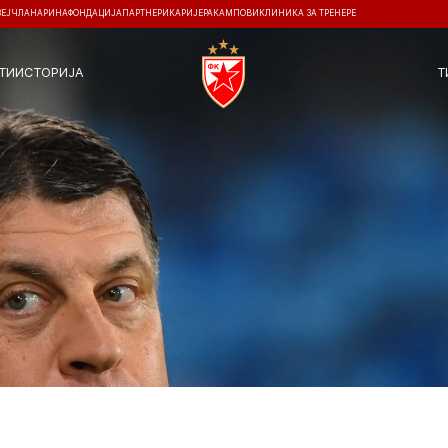
ЗЕЈ
ЧЛАНАРИНА
ФОНДАЦИЈА
ПАРТНЕРИ
КАРИЈЕРА
КАМПОВИ
КЛИНИКА ЗА ТРЕНЕРЕ
ТИ
ИСТОРИЈА
Т