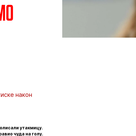
мо
тиске након
ролисали утакмицу.
авио чуда на голу.