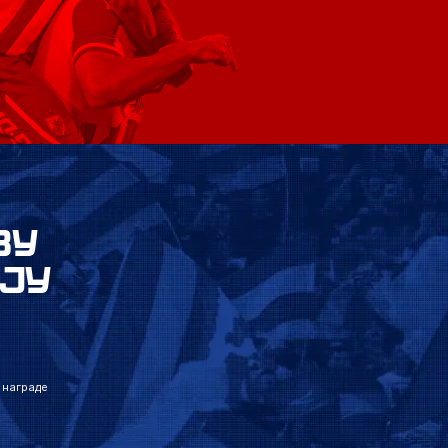
ВУ
ЈУ
 награде