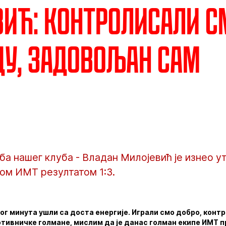
ић: Контролисали с
у, задовољан сам
а нашег клуба - Владан Милојевић је изнео у
ом ИМТ резултатом 1:3.
ог минута ушли са доста енергије. Играли смо добро, конт
тивничке голмане, мислим да је данас голман екипе ИМТ пр