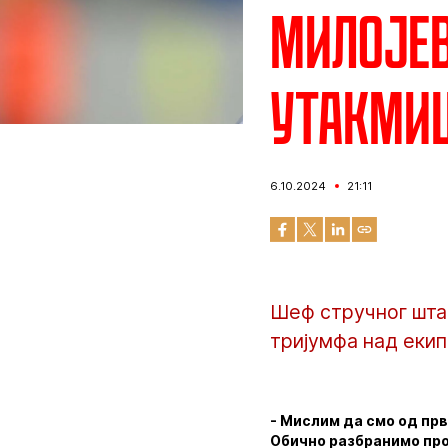
Милојев
утакмиц
6.10.2024
21:11
Шеф стручног штаб
тријумфа над екип
- Мислим да смо од прв
Обично разбранимо про