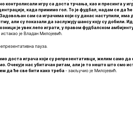
но контролисали игру са доста трчања, као и пресинга у иг
ентрације, када примимо гол. То је фудбал, надам се да ће 
адовољан сам са играчима који су данас наступили, има 
тму, али су показали да заслужују шансу коју су добили. 
озници је увек лепо играти, у правом фудбалском амбијент
 истакао је Владан Милојевић.
репрезентативна пауза.
мо доста играча који су репрезентативци, желим само да 
о. Очекује нас убитачан ритам, али је то нешто што смо ис
ујем да ће све бити како треба
- закључио је Милојевић.