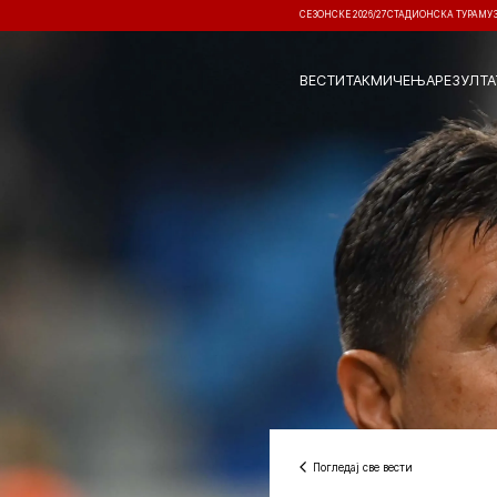
СЕЗОНСКЕ 2026/27
СТАДИОНСКА ТУРА
МУ
ВЕСТИ
ТАКМИЧЕЊА
РЕЗУЛТА
Погледај све вести