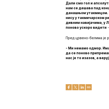
Дали смо гол и апсолут
нам се дешава пад конц
данашњом утакмицом. З
нису у такмичарском ри
дивним навијачима, у Л
поново ускоро видети
-
Пред црвено-белима је 
- Ми немамо одмор. Има
да се поново припремам
нас је то изазов, а вер