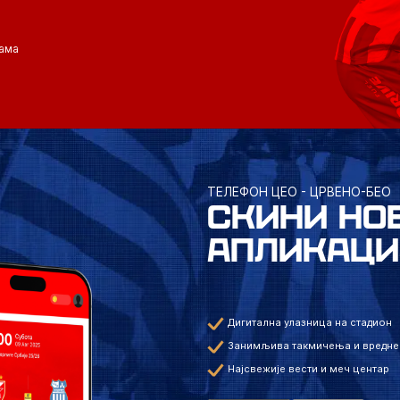
ама
ТЕЛЕФОН ЦЕО - ЦРВЕНО-БЕО
СКИНИ НО
АПЛИКАЦИ
Дигитална улазница на стадион
Занимљива такмичења и вредне
Најсвежије вести и меч центар