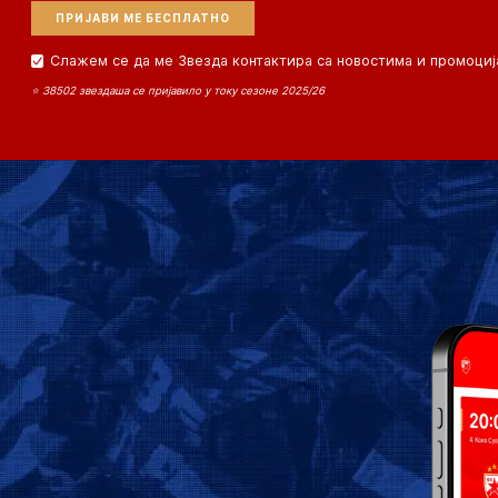
Слажем се да ме Звезда контактира са новостима и промоциј
⭐ 38502 звездаша се пријавило у току сезоне 2025/26