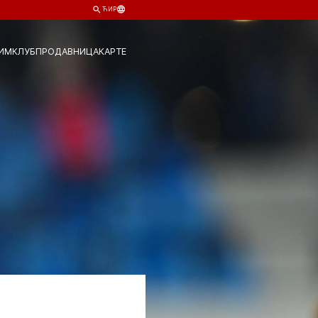
ЋИР
ИМ
КЛУБ
ПРОДАВНИЦА
КАРТЕ