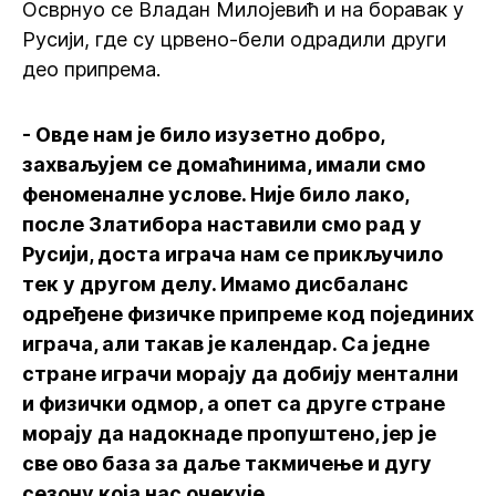
Осврнуо се Владан Милојевић и на боравак у
Русији, где су црвено-бели одрадили други
део припрема.
- Овде нам је било изузетно добро,
захваљујем се домаћинима, имали смо
феноменалне услове. Није било лако,
после Златибора наставили смо рад у
Русији, доста играча нам се прикључило
тек у другом делу. Имамо дисбаланс
одређене физичке припреме код појединих
играча, али такав је календар. Са једне
стране играчи морају да добију ментални
и физички одмор, а опет са друге стране
морају да надокнаде пропуштено, јер је
све ово база за даље такмичење и дугу
сезону која нас очекује.