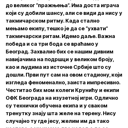
до великог “пражњења”. Има доста играча
који су добили шансу, али се види да нису у
такмичарском ритму. Када стално
мењамо екипу, тешко је да се “ухвати”
такмичарски ритам. Идемо даље. Важна
победа и са три бода се враћамо у
Београд. Захвалио бих се нашим дивним
навијачима на подршци у великом броју,
као и људима из источне Србије што су
дошли. Први пут сам на овом стадиону, који
изгледа феноменално, заиста импресивно.
Честитао бих мом колеги Крунићу и екипи
ОФК Београда на изузетној игри. Одлично
су технички обучена екипа и у сваком
тренутку знају шта желе на терену. Нису
случајно ту где јесу, желим им да тако