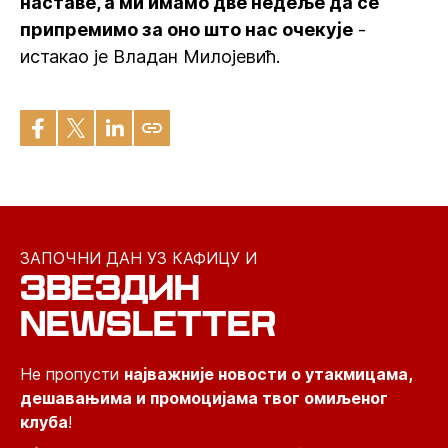
наставе, а ми имамо две недеље да се
припремимо за оно што нас очекује
-
истакао је Владан Милојевић.
ЗАПОЧНИ ДАН УЗ КАФИЦУ И
ЗВЕЗДИН
NEWSLETTER
Не пропусти
најважније новости о утакмицама,
дешавањима и промоцијама твог омиљеног
клуба
!