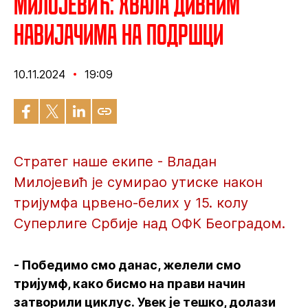
Милојевић: Хвала дивним
навијачима на подршци
10.11.2024
19:09
Стратег наше екипе - Владан
Милојевић је сумирао утиске након
тријумфа црвено-белих у 15. колу
Суперлиге Србије над ОФК Београдом.
- Победимо смо данас, желели смо
тријумф, како бисмо на прави начин
затворили циклус. Увек је тешко, долази