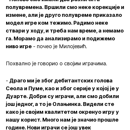
полувремена. Вршили смо неке корекције и
измене, али је друго полувреме приказало
модел игре ком тежимо. Радимо неке
ствари у ходу, и треба нам време, а немамо
га. Морамо да анализирамо и подижемо
ниво игре
- почео је Милојевић.
Похвално је говорио о својим играчима.
-
Драго ми је због дебитантских голова
Сеола и Пуме, као и због серије у којој је у
Дуарте. Добри су играчи, али смо добили
још једног, а то је Олањинка. Видели сте
како је својим квалитетом окренуо игру у
нашу корист. Много нам је значио прошле
године. Нови играчи се још увек