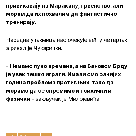
привикавају на Маракану, првенство, али
морам да их похвалим да фантастично
тренирају.
Наредна утакмица нас очекује већ у четвртак,
а ривал је Чукарички.
-
Немамо пуно времена, а на Бановом Брду
је увек тешко играти. Имали смо ранијих
година проблема против њих, тако да
морамо да се спремимо и психички и
физички
- закључак је Милојевића.