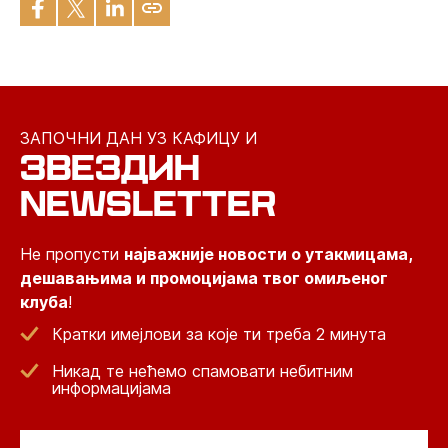
ЗАПОЧНИ ДАН УЗ КАФИЦУ И
ЗВЕЗДИН
NEWSLETTER
Не пропусти
најважније новости о утакмицама,
дешавањима и промоцијама твог омиљеног
клуба
!
Кратки имејлови за које ти треба 2 минута
Никад те нећемо спамовати небитним
информацијама
Email