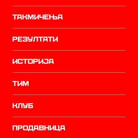
Такмичења
резултати
историја
ТИМ
Клуб
продавница