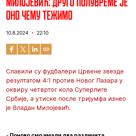
Милојевић: Друго полувреме је
оно чему тежимо
10.8.2024
22:10
Славили су фудбалери Црвене звезде
резултатом 4:1 против Новог Пазара у
оквиру четвртог кола Суперлиге
Србије, а утиске после тријумфа изнео
је Владан Милојевић.
-
Поново смо имали два различита