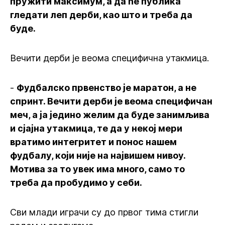
пружити максимум, а да ће публика
гледати леп дерби, као што и треба да
буде.
Вечити дерби је веома специфична утакмица.
-
Фудбалско првенство је маратон, а не
спринт. Вечити дерби је веома специфичан
меч, а ја једино желим да буде занимљива
и сјајна утакмица, те да у некој мери
вратимо интегритет и понос нашем
фудбалу, који није на највишем нивоу.
Мотива за то увек има много, само то
треба да пробудимо у себи.
Сви млади играчи су до првог тима стигли