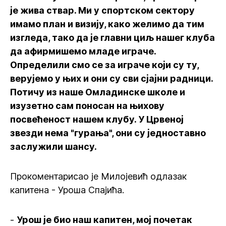
је жива ствар. Ми у спортском сектору
имамо план и визију, како желимо да тим
изгледа, тако да је главни циљ нашег клуба
да афирмишемо младе играче.
Определили смо се за играче који су ту,
верујемо у њих и они су сви сјајни радници.
Потичу из наше Oмладинске школе и
изузетно сам поносан на њихову
посвећеност нашем клубу. У Црвеној
звезди нема "гурања", они су једноставно
заслужили шансу.
Прокоментарисао је Милојевић одлазак
капитена - Уроша Спајића.
-
Урош је био наш капитен, мој почетак