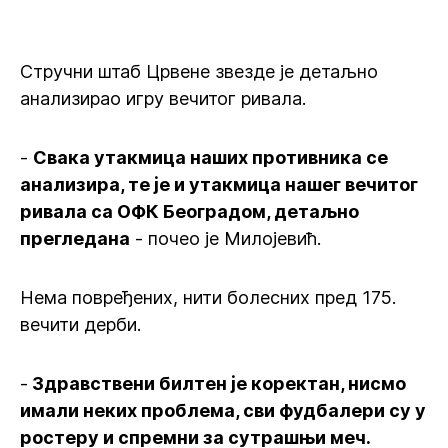
Стручни штаб Црвене звезде је детаљно
анализирао игру вечитог ривала.
-
Свака утакмица наших противника се
анализира, те је и утакмица нашег вечитог
ривала са ОФК Београдом, детаљно
прегледана
- почео је Милојевић.
Нема повређених, нити болесних пред 175.
вечити дерби.
-
Здравствени билтен је коректан, нисмо
имали неких проблема, сви фудбалери су у
ростеру и спремни за сутрашњи меч.