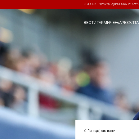
СЕЗОНСКЕ 2026/27
СТАДИОНСКА ТУРА
МУ
ВЕСТИ
ТАКМИЧЕЊА
РЕЗУЛТА
Погледај све вести