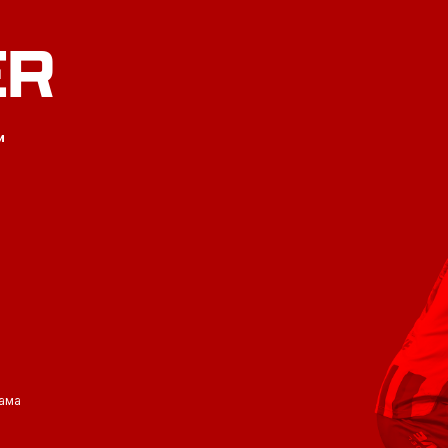
ER
и
ама