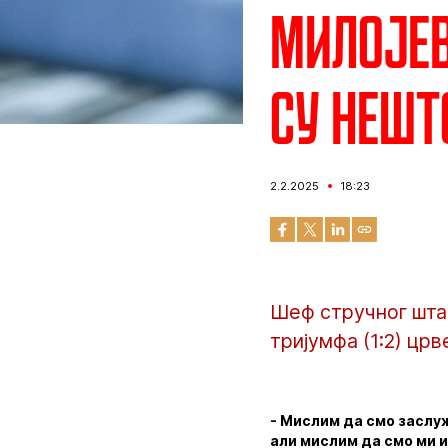
Милојев
су нешт
2.2.2025
18:23
Шеф стручног штаб
тријумфа (1:2) цр
- Мислим да смо заслуж
али мислим да смо ми и