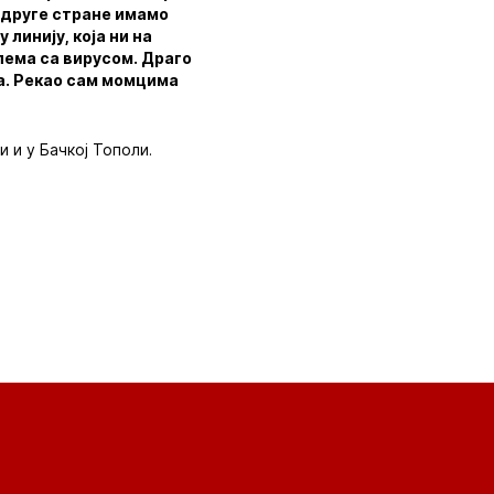
а друге стране имамо
линију, која ни на
блема са вирусом. Драго
да. Рекао сам момцима
и и у Бачкој Тополи.