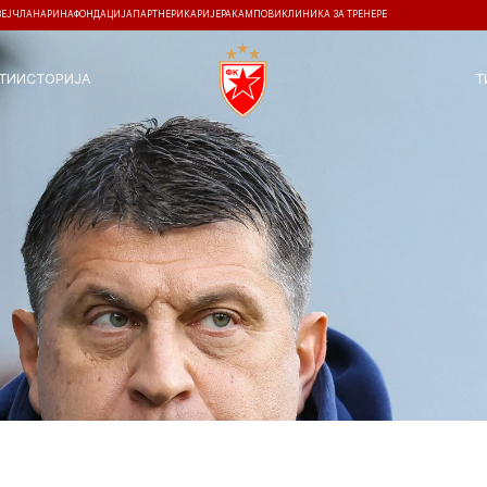
ЗЕЈ
ЧЛАНАРИНА
ФОНДАЦИЈА
ПАРТНЕРИ
КАРИЈЕРА
КАМПОВИ
КЛИНИКА ЗА ТРЕНЕРЕ
ТИ
ИСТОРИЈА
Т