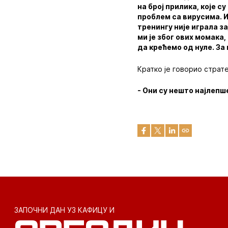
на број прилика, које 
проблем са вирусима. И
тренингу није играла з
ми је због ових момака
да крећемо од нуле. З
Кратко је говорио страте
- Они су нешто најлепш
ЗАПОЧНИ ДАН УЗ КАФИЦУ И