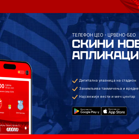
ТЕЛЕФОН ЦЕО - ЦРВЕНО-БЕО
СКИНИ НО
АПЛИКАЦИ
Дигитална улазница на стадион
Занимљива такмичења и вредне
Најсвежије вести и меч центар