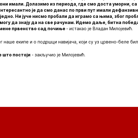
су они имали. Долазимо из периода, где смо доста уморни, с
нтересантно је да смо данас по први пут имали дефанзивну 
аједно. Ни јуче нисмо пробали да играмо са њима, због про
, могу да знају да на све рачунам. Идемо даље, битна побе
а мене првенство сад почиње
- истакао је Владан Милојевић.
г наше екипе и о подршци навијача, који су уз црвено-беле бил
е што постоји
- закључио је Милојевић.