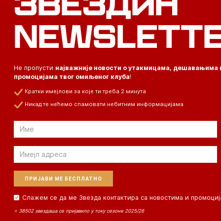
ЗВЕЗДИН
NEWSLETT
Не пропусти
најважније новости о утакмицама, дешавањима 
промоцијама твог омиљеног клуба
!
Кратки имејлови за које ти треба 2 минута
Никад те нећемо спамовати небитним информацијама
Email
Email
Слажем се да ме Звезда контактира са новостима и промоциј
⭐ 38502 звездаша се пријавило у току сезоне 2025/26