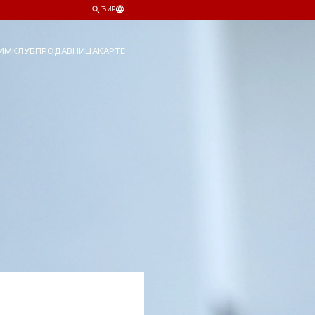
ЋИР
ИМ
КЛУБ
ПРОДАВНИЦА
КАРТЕ