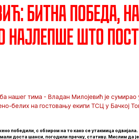
ић: Битна победа, н
о најлепше што пос
а нашег тима - Владан Милојевић је сумирао 
вено-белих на гостовању екипи ТСЦ у Бачкој То
ено победили, с обзиром на то како се утакмица одвијала. 
мали доста шанси, погодили пречку, стативу. Мислим да ј