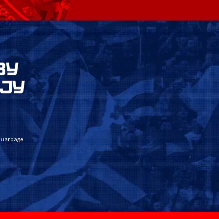
ВУ
ЈУ
 награде