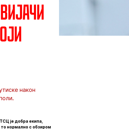
авијачи
тоји
утиске након
поли.
ТСЦ је добра екипа,
е то нормално с обзиром