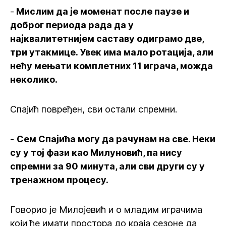
-
Мислим да је моменат после паузе и
доброг периода рада да у
најквалитетнијем саставу одиграмо две,
три утакмице. Увек има мало ротација, али
нећу мењати комплетних 11 играча, можда
неколико.
Спајић повређен, сви остали спремни.
-
Сем Спајића могу да рачунам на све. Неки
су у тој фази као Милуновић, па нису
спремни за 90 минута, али сви други су у
тренажном процесу.
Говорио је Милојевић и о младим играчима
који ће имати простора до краја сезоне да