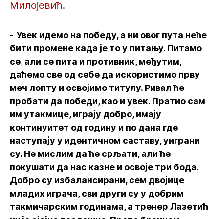
Милојевић.
-
Увек идемо на победу, а ни овог пута неће
бити промене када је то у питању. Питамо
се, али се пита и противник, међутим,
даћемо све од себе да искористимо прву
меч лопту и освојимо титулу. Ривал ће
пробати да победи, као и увек. Пратио сам
им утакмице, играју добро, имају
континуитет од годину и по дана где
наступају у идентичном саставу, уиграни
су. Не мислим да ће срљати, али ће
покушати да нас казне и освоје три бода.
Добро су избалансирани, сем двојице
младих играча, сви други су у добрим
такмичарским годинама, а тренер Лазетић