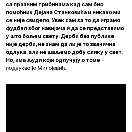
са празним трибинама кад сам био
помоћник Дејана Станковића и никако ми
се није свидело. Увек сам за то да играмо
фудбал због навијача и да се представимо
у што бољем свету. Дерби без публике
није дерби, не знам да ли је то званична
одлука, али не шаљемо добу слику у свет.
Но, има људи који одлучују о томе
-
подвукао је Милојевић.