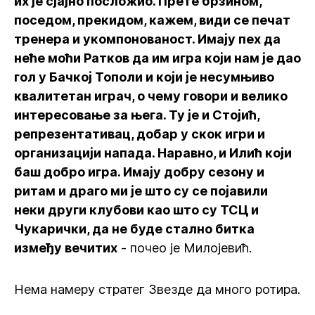
их је сјајно посложио. Прете брзином,
поседом, прекидом, кажем, види се печат
тренера и укомпонованост. Имају пех да
неће моћи Ратков да им игра који нам је дао
гол у Бачкој Тополи и који је несумњиво
квалитетан играч, о чему говори и велико
интересовање за њега. Ту је и Стојић,
репрезентативац, добар у скок игри и
организацији напада. Наравно, и Илић који
баш добро игра. Имају добру сезону и
ритам и драго ми је што су се појавили
неки други клубови као што су ТСЦ и
Чукарички, да не буде стално битка
између вечитих
- почео је Милојевић.
Нема намеру стратег Звезде да много ротира.