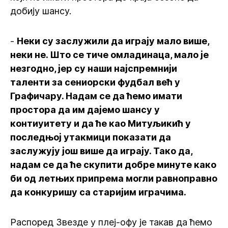
добију шансу.
-
Неки су заслужили да играју мало више,
неки не. Што се тиче омладинаца, мало је
незгодно, јер су наши најспремнији
таленти за сениорски фудбал већ у
Графичару. Надам се да ћемо имати
простора да им дајемо шансу у
контиуитету и да ће као Митуљикић у
последњој утакмици показати да
заслужују још више да играју. Тако да,
надам се да ће скупити добре минуте како
би од летњих припрема могли равноправно
да конкуришу са старијим играчима.
Распоред Звезде у плеј-офу је такав да ћемо