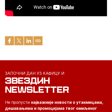
ЗАПОЧНИ ДАН УЗ КАФИЦУ И
ЗВЕЗДИН
NEWSLETTER
Не пропусти
најважније новости о утакмицама,
дешавањима и промоцијама твог омиљеног