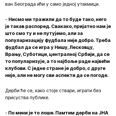
ван Београда ићи у само једној утакмици.
-
Нисмо ми тражили да то буде тако, него
је такав распоред. Свакако, пријатно нам је
што смо ту и не путујемо, али за
популаризацију фудбала није добро. Треба
фудбал да се игра у Нишу, Лесковцу,
Врању, Суботици, централној Србији, да се
то популаризује, а то најбоље раде највећи
клубови. С једне стране је добро, с друге
није, али не могу сви аспекти да се погоде.
Дерби ће се, како стоје ствари, играти без
присуства публике.
-
По мени је то лоше. Памтим дерби на ЈНА