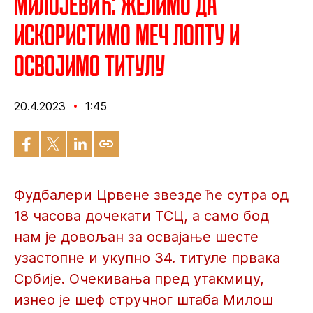
Милојевић: Желимо да
искористимо меч лопту и
освојимо титулу
20.4.2023
1:45
Фудбалери Црвене звезде ће сутра од
18 часова дочекати ТСЦ, а само бод
нам је довољан за освајање шесте
узастопне и укупно 34. титуле првака
Србије. Очекивања пред утакмицу,
изнео је шеф стручног штаба Милош