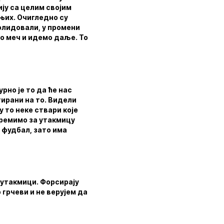
ју са целим својим
 њих. Очигледно су
олидовали, у промени
мо меч и идемо даље. То
рно је то да ће нас
тирани на то. Видели
су то неке ствари које
премимо за утакмицу
о фудбал, зато има
ј утакмици. Форсирају
 грчеви и не верујем да