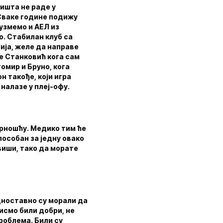
ништа не раде у
 Сваке године подижу
 узмемо и АЕЛ из
о. Стабилан клуб са
ија, желе да направе
је Станковић кога сам
гомир и Бруно, кога
н такође, који игра
 налазе у плеј-офу.
урношћу. Медико тим ће
пособан за једну овако
виши, тако да морате
едноставно су морали да
нисмо били добри, не
роблема. Били су