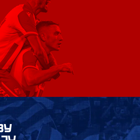
ВУ
ЈУ