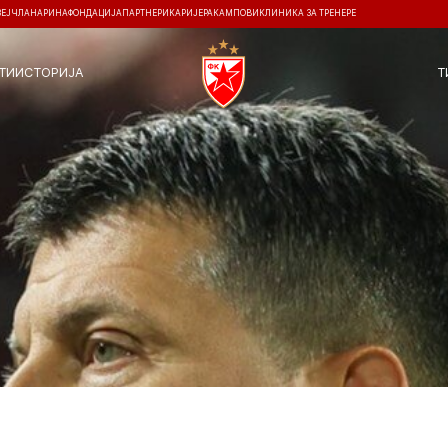
ЗЕЈ
ЧЛАНАРИНА
ФОНДАЦИЈА
ПАРТНЕРИ
КАРИЈЕРА
КАМПОВИ
КЛИНИКА ЗА ТРЕНЕРЕ
ТИ
ИСТОРИЈА
Т