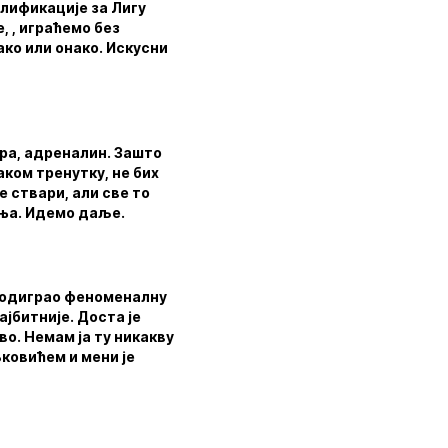
алификације за Лигу
е, , играћемо без
ако или онако. Искусни
гра, адреналин. Зашто
ком тренутку, не бих
е ствари, али све то
жња. Идемо даље.
е одиграо феноменалну
ајбитније. Доста је
во. Немам ја ту никакву
љковићем и мени је