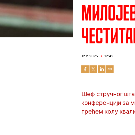
Милојев
честита
12.8.2025
12:42
Шеф стручног шта
конференцији за м
трећем колу квали