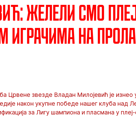
ић: Желели смо плеј
м играчима на прол
ба Црвене звезде Владан Милојевић је изнео 
едије након укупне победе нашег клуба над Ле
фикација за Лигу шампиона и пласмана у плеј-