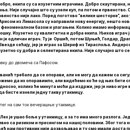
обро, екипа су са изузетним играчима. Добро скаутирана, 
а. Није случајно што су узели куп, па потом и првенство.
рвенство није лако. Поред поготово ”велике шесторке”, ако
Арисом из Лимасола су направили нову енергију, нешто нов
а феноменалном базом и улагањем. Колико имамо информац
ошку. Изузетно су квалитетна и добра екипа. Њихов играч 
он је одличан играч. Ту је Оршић, потом Шуњић, Голдар, Дра
Звезде сећају, јер је играо за Шериф из Тираспоља. Андерсо
зузетно су добра и селектирана екипа. Није случајно што се
авку до двомеча са Пафосом.
ванић требало да се опорави, али не могу да кажем са сиг
ожемо да их опоравимпо, али видећемо ко ће од њих бити с
носно, колико ће минута моћи да издржи, јер је ниво игре 
а бисте изнели једну такву утакмицу.
тег на сам ток вечерашње утакмице.
Лех је ушао боље у утакмицу, а за то има много разлога. Ј
зивно са ризиком и пресингом на нашој половини. Због тога 
већ нам противник није дозвољавао и ту смо имали доста п