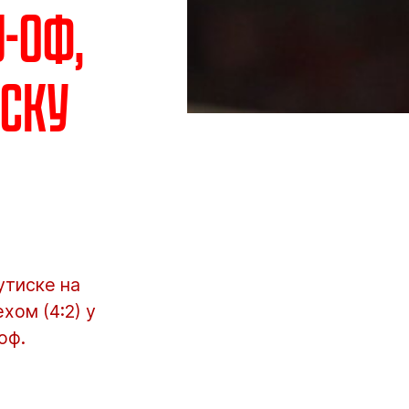
-оф,
аску
утиске на
хом (4:2) у
оф.