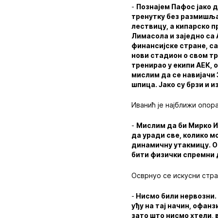
-
Познајем Пафос јако д
тренутку без размишљањ
лествицу, а кипарско п
Лимасола и заједно са 
финансијске стране, с
нови стадион о свом тр
тренирао у екипи АЕК, 
мислим да се навијачи 
шпица. Јако су брзи и и
Иванић је најближи опор
-
Мислим да би Мирко И
да уради све, колико м
динамичну утакмицу. Од
бити физички спремни д
Осврнуо се искусни стра
-
Нисмо били нервозни. 
уђу на тај начин, офан
зато што нисмо хтели, 