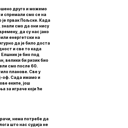
вршено друго и можемо
 и спремали смо се на
о је првак Пољске. Када
, знали смо да они нису
ремену, да су нас јако
били енергетски на
игурно да је било доста
дност и све то када
 Елшник је био под
н, велики би ризик био
ели смо после 60.
ило планове. Све у
ј-оф. Сада имамо и
ове екипе, још
а за играче који ће
грачи, нема потребе да
лога што нас судија не