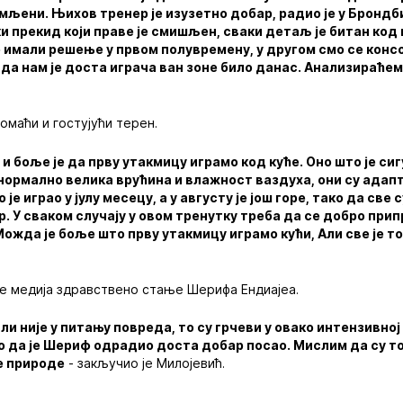
љени. Њихов тренер је изузетно добар, радио је у Брондби
 прекид који праве је смишљен, сваки детаљ је битан код
о имали решење у првом полувремену, у другом смо се конс
 да нам је доста играча ван зоне било данас. Анализираће
омаћи и гостујући терен.
 боље је да прву утакмицу играмо код куће. Оно што је сигу
нормално велика врућина и влажност ваздуха, они су адап
је играо у јулу месецу, а у августу је још горе, тако да све 
р. У сваком случају у овом тренутку треба да се добро при
 Можда је боље што прву утакмицу играмо кући, Али све је т
ке медија здравствено стање Шерифа Ендиајеа.
и није у питању повреда, то су грчеви у овако интензивно
о да је Шериф одрадио доста добар посао. Мислим да су то
е природе
- закључио је Милојевић.