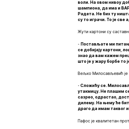
воли. На овом нивоу до
шампиона, да има и ВАР и
Радета. Не бих ту ништ
су то играчи. То је све
Жути картони су саставн
-
Постављате ми питања,
се добијају картони, л
знао да вам кажем прец
што је у жару борбе то
Вељко Милосављевић је 
-
Сложићу се. Милосављ
утакмицу. Не плашим се 
сазрео, одрастао, доста
дилему. На њему ће бит
драго да имам таквог и
Пафос је квалитетан прот