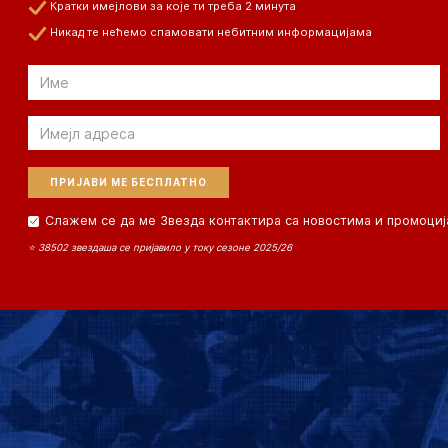
Кратки имејлови за које ти треба 2 минута
Никад те нећемо спамовати небитним информацијама
Email
Email
Слажем се да ме Звезда контактира са новостима и промоциј
⭐ 38502 звездаша се пријавило у току сезоне 2025/26