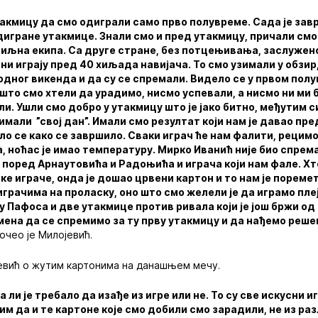
такмицу да смо одиграли само прво полувреме. Сада је за
дигране утакмице. Знали смо и пред утакмицу, причали смо
збиљна екипа. Са друге стране, без потцењивања, заслужен
они играју пред 40 хиљада навијача. То смо узимали у обзир
дног викенда и да су се спремали. Видело се у првом полув
што смо хтели да урадимо, нисмо успевали, а нисмо ни ми 
ли. Ушли смо добро у утакмицу што је јако битно, међутим с
имали ”свој дан”. Имали смо резултат који нам је давао пре
ло се како се завршило. Сваки играч ће нам фалити, рецимо
 ноћас је имао температуру. Мирко Иванић није био спрема
у, поред Арнаутовића и Радоњића и играча који нам фале. Хт
е играче, онда је дошао црвени картон и то нам је поремет
грачима на проласку, оно што смо желели је да играмо пле
у Пафоса и две утакмице против ривала који је још бржи од 
ена да се спремимо за ту прву утакмицу и да нађемо решењ
очео је Милојевић.
јевић о жутим картонима на данашњем мечу.
ли је требало да изађе из игре или не. То су све искусни и
м да и те картоне које смо добили смо зарадили, не из раз