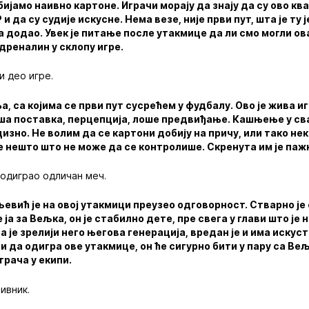
бијамо наивно картоне. Играчи морају да знају да су ово кв
 да су судије искусне. Нема везе, није први пут, шта је ту ј
а додао. Увек је питање после утакмице да ли смо могли ов
 адреналин у склопу игре.
и део игре.
 са којима се први пут сусрећем у фудбалу. Ово је жива и
оша поставка, перцепција, лоше предвиђање. Кашњење у сва
изно. Не волим да се картони добију на причу, или тако нек
 је нешто што не може да се контролише. Скренута им је па
одиграо одличан меч.
евић је на овој утакмици преузео одговорност. Стварно ј
ја за Вељка, он је стабилно дете, пре свега у глави што је н
 је зрелији него његова генерација, вредан је и има искуст
и да одигра ове утакмице, он ће сигурно бити у пару са Ве
грача у екипи.
ивник.