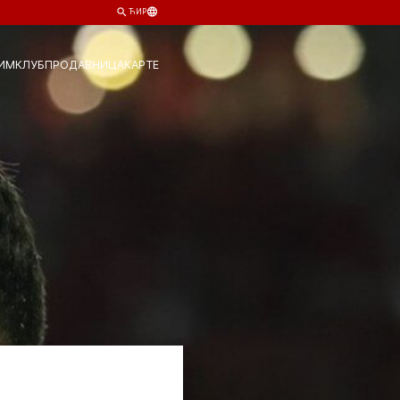
ЋИР
ИМ
КЛУБ
ПРОДАВНИЦА
КАРТЕ