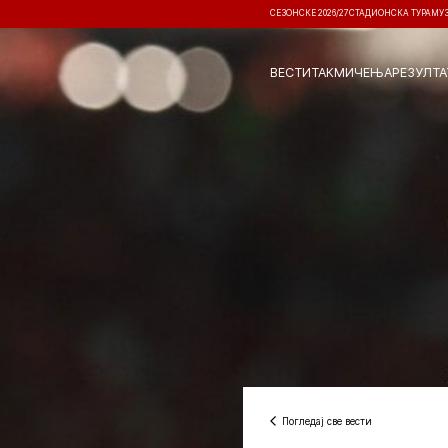
СЕЗОНСКЕ 2026/27
СТАДИОНСКА ТУРА
МУ
ВЕСТИ
ТАКМИЧЕЊА
РЕЗУЛТА
Погледај све вести