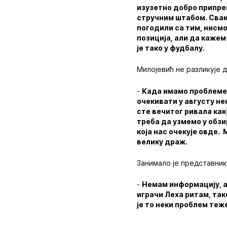
изузетно добро припрем
стручним штабом. Сваки
погодили са тим, нисм
позиција, али да кажем
је тако у фудбалу.
Милојевић не разликује д
-
Када имамо проблеме и
очекивати у августу не
сте вечитог ривала како 
треба да узмемо у обзи
која нас очекује овде.
велику драж.
Занимало је представни
-
Немам информацију, ал
играчи Леха ритам, так
је то неки проблем теж