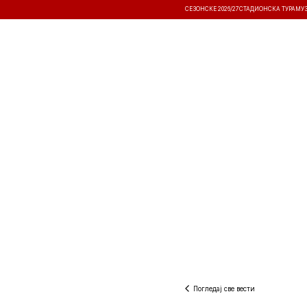
СЕЗОНСКЕ 2026/27
СТАДИОНСКА ТУРА
МУ
ВЕСТИ
ТАКМИЧЕЊА
РЕЗУЛТА
Погледај све вести