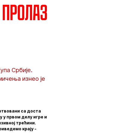
 пролаз
упа Србије.
мичења изнео је
жртвовани са доста
 у првом делу игре и
нзивној трећини.
риведемо крају -