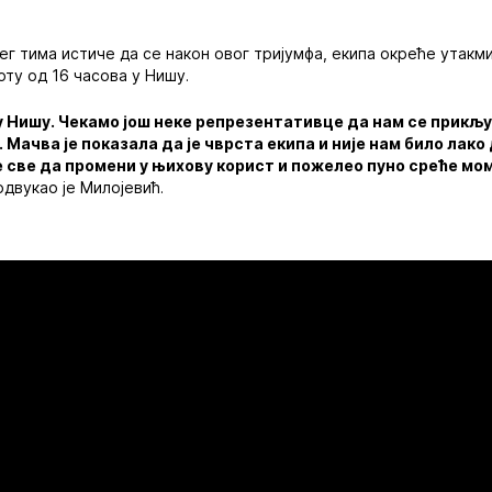
г тима истиче да се након овог тријумфа, екипа окреће утакм
боту од 16 часова у Нишу.
у Нишу. Чекамо још неке репрезентативце да нам се прикљу
 Мачва је показала да је чврста екипа и није нам било лако
 све да промени у њихову корист и пожелео пуно среће мом
одвукао је Милојевић.