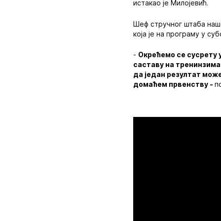
истакао је Милојевић.
Шеф стручног штаба наше
која је на програму у су
-
Окрећемо се сусрету 
саставу на тренинзима.
да један резултат може
домаћем првенству -
п