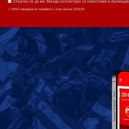
Слажем се да ме Звезда контактира са новостима и промоциј
⭐ 38502 звездаша се пријавило у току сезоне 2025/26