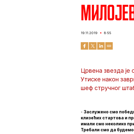
Милојев
19.11.2019
8:55
Црвена звезда је 
Утиске након завр
шеф стручног шта
-
Заслужено смо победи
клизећих стартова и п
имали смо неколико при
Требали смо да будемо 