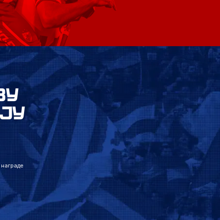
ВУ
ЈУ
 награде