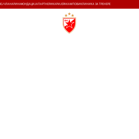
ЗЕЈ
ЧЛАНАРИНА
ФОНДАЦИЈА
ПАРТНЕРИ
КАРИЈЕРА
КАМПОВИ
КЛИНИКА ЗА ТРЕНЕРЕ
ТИ
ИСТОРИЈА
Т