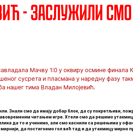
ић - Заслужили смо
савладала Мачву 1:0 у оквиру осмине финала К
шеног сусрета и пласмана у наредну фазу так
ба нашег тима Владан Милојевић.
ли. Знали смо да имају добар блок, да су покретљиви, по
равовременим читањем игре. Хтели смо да решимо утакмицу
лика да то и учинимо, али смо каснили са решењима у офа
мирнији, да постигнемо гол већ тад и да утакмицу мирно п