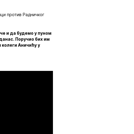
ици против Радничког
че и да будемо у пуном
 данас. Поручио бих им
 колеги Аничићу у