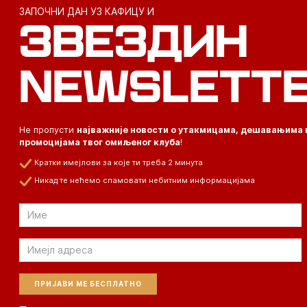
ЗАПОЧНИ ДАН УЗ КАФИЦУ И
ЗВЕЗДИН
NEWSLETT
Не пропусти
најважније новости о утакмицама, дешавањима 
промоцијама твог омиљеног клуба
!
Кратки имејлови за које ти треба 2 минута
Никад те нећемо спамовати небитним информацијама
Email
Email