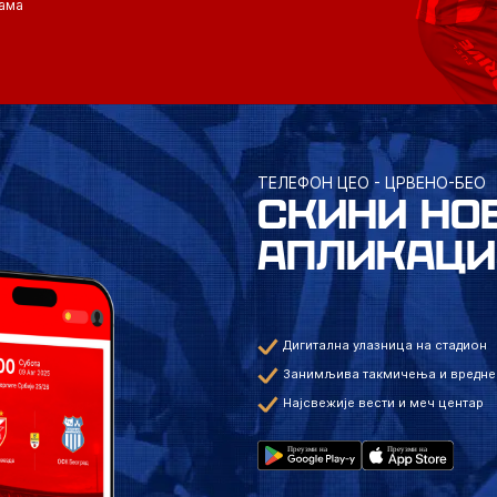
ама
ТЕЛЕФОН ЦЕО - ЦРВЕНО-БЕО
СКИНИ НО
АПЛИКАЦИ
Дигитална улазница на стадион
Занимљива такмичења и вредне
Најсвежије вести и меч центар