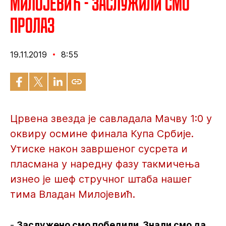
Милојевић - Заслужили смо
пролаз
19.11.2019
8:55
Црвена звезда је савладала Мачву 1:0 у
оквиру осмине финала Купа Србије.
Утиске након завршеног сусрета и
пласмана у наредну фазу такмичења
изнео је шеф стручног штаба нашег
тима Владан Милојевић.
-
Заслужено смо победили. Знали смо да