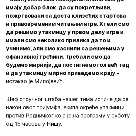
имају добар блок, да су покретљиви,
пожртвовани са доста клизећих стартова
и правовременим читањем игре. Хтели смо
да решимо утакмицу у првом делу игре и
имали смо неколико прилика да то и
учинимо, али смо каснили са решењима у
офанзивној трећини. Требали смо да
будемо мирнији, да постигнемо гол већ тад
и да утакмицу мирно приведемо крају -
истакао је Милојевић.
Шеф стручног штаба нашег тима истиче да се
након овог тријумфа, екипа окреће утакмици
против Радничког која је на програму у суботу
од 16 часова у Нишу.