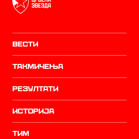
Вести
Такмичења
резултати
историја
ТИМ