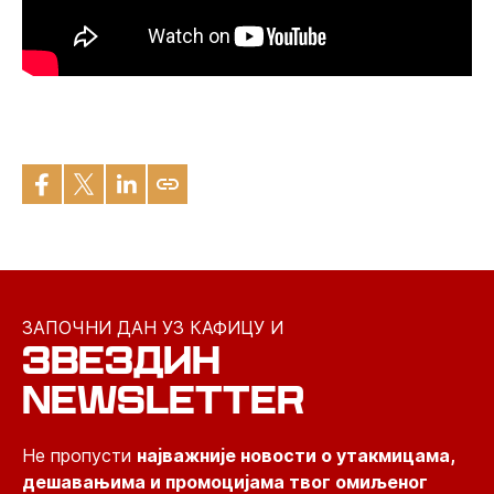
ЗАПОЧНИ ДАН УЗ КАФИЦУ И
ЗВЕЗДИН
NEWSLETTER
Не пропусти
најважније новости о утакмицама,
дешавањима и промоцијама твог омиљеног