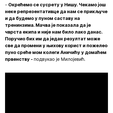
-
Окрећемо се сусрету у Нишу. Чекамо још
неке репрезентативце да нам се прикључе
и да будемо у пуном саставу на
тренинзима. Мачва је показала да је
чврста екипа и није нам било лако данас.
Поручио бих им да један резултат може
све да промени у њихову корист и пожелео
пуно среће мом колеги Аничићу у домаћем
првенству -
подвукао је Милојевић.