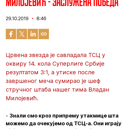
Милојевић - Заслужена победа
29.10.2019
8:46
Црвена звезда је савладала ТСЦ у
оквиру 14. кола Суперлиге Србије
резултатом 3:1, а утиске после
завршеног меча сумирао је шеф
стручног штаба нашег тима Владан
Милојевић.
-
Знали смо кроз припрему утакмице шта
можемо да очекујемо од ТСЦ-а. Они играју