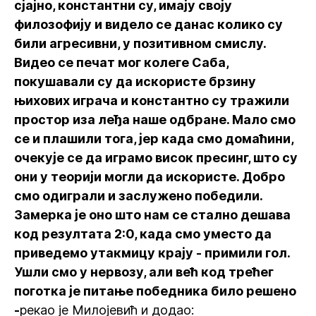
сјајно, константни су, имају своју
филозофију и видело се данас колико су
били агресивни, у позитивном смислу.
Видео се печат мог колеге Саба,
покушавали су да искористе брзину
њихових играча и константно су тражили
простор иза леђа наше одбране. Мало смо
се и плашили тога, јер када смо домаћини,
очекује се да играмо висок пресинг, што су
они у теорији могли да искористе. Добро
смо одиграли и заслужено победили.
Замерка је оно што нам се стално дешава
код резултата 2:0, када смо уместо да
приведемо утакмицу крају - примили гол.
Ушли смо у нервозу, али већ код трећег
поготка је питање победника било решено
-
рекао је Милојевић и додао: