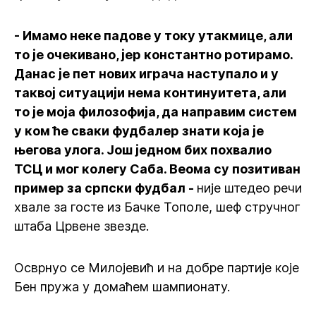
- Имамо неке падове у току утакмице, али
то је очекивано, јер константно ротирамо.
Данас је пет нових играча наступало и у
таквој ситуацији нема континуитета, али
то је моја филозофија, да направим систем
у ком ће сваки фудбалер знати која је
његова улога. Још једном бих похвалио
ТСЦ и мог колегу Саба. Веома су позитиван
пример за српски фудбал -
није штедео речи
хвале за госте из Бачке Тополе, шеф стручног
штаба Црвене звезде.
Осврнуо се Милојевић и на добре партије које
Бен пружа у домаћем шампионату.