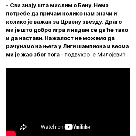
-
Сви знају шта мислим о Бену. Нема
потребе да причам колико нам значи и
колико је важан за Црвену звезду. Драго
ми је што добро игра и надам се да ће тако
и да настави. Нажалост не можемо да
рачунамо на њега у Лиги шампиона и веома
ми је жао због тога -
подвукао је Милојевић.