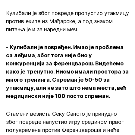
Кулибали је због повреде пропустио утакмицу
против екипе из Мађарске, а под знаком
питања је и за наредни меч.
- Кулибали је повређен. Имао је проблема
са леђима, због тога није био у
конкуренцији за Ференцварош. Видећемо
како је тренутно. Нисмо имали простора за
много тренинга. Спреман је 50-50 за
утакмицу, али не зато што нема места, већ
медицински није 100 посто спреман.
Стамени везиста Секу Саного је принудно
због повреде напустио игру средином првог
полувремена против Ференцвароша и неће