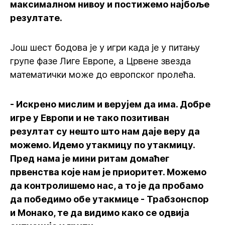
максималном нивоу и постижемо најбоље
резултате.
Још шест бодова је у игри када је у питању
групе фазе Лиге Европе, а Црвене звезда
математички може до европског пролећа.
- Искрено мислим и верујем да има. Добре
игре у Европи и не тако позитиван
резултат су нешто што нам даје веру да
можемо. Идемо утакмицу по утакмицу.
Пред нама је мини ритам домаћег
првенства које нам је приоритет. Можемо
да контролишемо нас, а то је да пробамо
да победимо обе утакмице - Трабзонспор
и Монако, те да видимо како се одвија