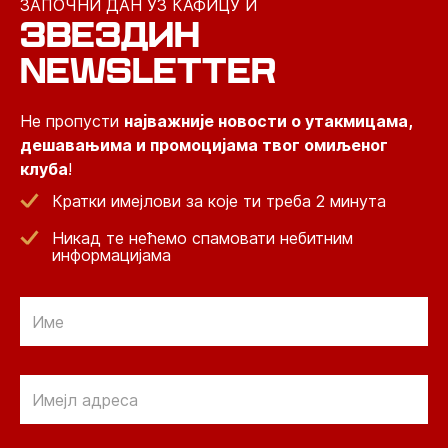
ЗАПОЧНИ ДАН УЗ КАФИЦУ И
ЗВЕЗДИН
NEWSLETTER
Не пропусти
најважније новости о утакмицама,
дешавањима и промоцијама твог омиљеног
клуба
!
Кратки имејлови за које ти треба 2 минута
Никад те нећемо спамовати небитним
информацијама
Email
Email