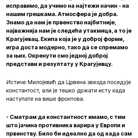
исправимо, да учимо на најтежи начин - на
нашим грешкама. Атмосфера је добра.
Знамо да нам је првенство најбитније,
најважнија нам је следећа утакмица, а то је
Крагујевац. Екипа која је у доброј форми,
игра доста модерно, тако да се спремамо
за њих. Окренути смо једној доброј
представи и резултату у Крагујевцу.
Истиче Милојевић да Црвена звезда поседује
константост, али је тешко држати исту када
наступате на више фронтова.
- Сматрам да константност имамо, с тим
што јачина противника варира у Европи и
првенству. Било би идеално да од када сам