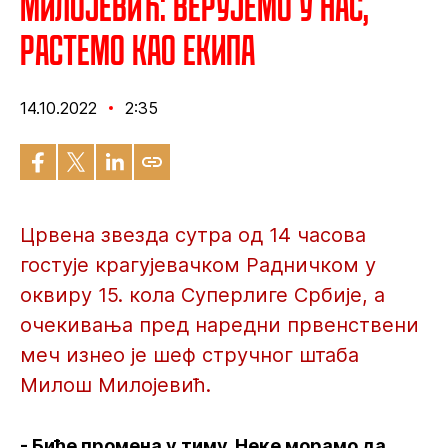
Милојевић: Верујемо у нас,
растемо као екипа
14.10.2022
2:35
Црвена звезда сутра од 14 часова
гостује крагујевачком Радничком у
оквиру 15. кола Суперлиге Србије, а
очекивања пред наредни првенствени
меч изнео је шеф стручног штаба
Милош Милојевић.
- Биће промена у тиму. Неке морамо да