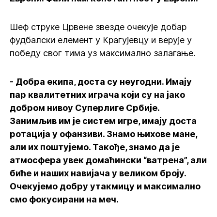
Шеф струке Црвене звезде очекује добар
фудбалски елемент у Крагујевцу и верује у
победу свог тима уз максимално залагање.
- Добра екипа, доста су неугодни. Имају
пар квалитетних играча који су на јако
добром нивоу Суперлиге Србије.
Занимљив им је систем игре, имају доста
ротација у офанзиви. Знамо њихове мане,
али их поштујемо. Такође, знамо да је
атмосфера увек домаћински “ватрена”, али
биће и наших навијача у великом броју.
Очекујемо добру утакмицу и максимално
смо фокусирани на меч.