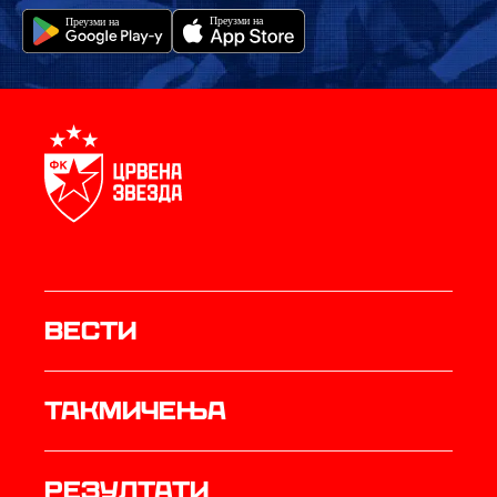
Вести
Такмичења
резултати