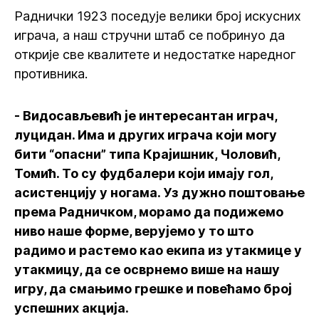
Раднички 1923 поседује велики број искусних
играча, а наш стручни штаб се побринуо да
открије све квалитете и недостатке наредног
противника.
- Видосављевић је интересантан играч,
луцидан. Има и других играча који могу
бити “опасни” типа Крајишник, Чоловић,
Томић. То су фудбалери који имају гол,
асистенцију у ногама. Уз дужно поштовање
према Радничком, морамо да подижемо
ниво наше форме, верујемо у то што
радимо и растемо као екипа из утакмице у
утакмицу, да се осврнемо више на нашу
игру, да смањимо грешке и повећамо број
успешних акција.