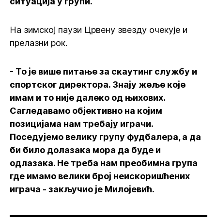
ситуација у групи.
На зимској паузи Црвену звезду очекује и
прелазни рок.
- То је више питање за скаутинг службу и
спортског директора. Знају жеље које
имам и то није далеко од њихових.
Сагледавамо објективно на којим
позицијама нам требају играчи.
Поседујемо велику групу фудбалера, а да
би било долазака мора да буде и
одлазака. Не треба нам преобимна група
где имамо велики број неискоришћених
играча - закључио је Милојевић.