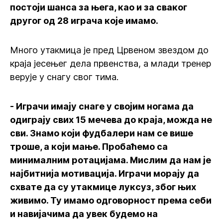
постоји шанса за њега, као и за сваког
другог од 28 играча које имамо.
Много утакмица је пред Црвеном звездом до
краја јесењег дела првенства, а млади тренер
верује у снагу свог тима.
- Играчи имају снаге у својим ногама да
одиграју свих 15 мечева до краја, можда не
сви. Знамо који фудбалери нам се више
троше, а који мање. Пробаћемо са
минималним ротацијама. Мислим да нам је
најбитнија мотивација. Играчи морају да
схвате да су утакмице луксуз, због њих
живимо. Ту имамо одговорност према себи
и навијачима да увек будемо на