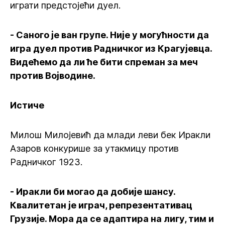
играти предстојећи дуел.
- Саного је ван групе. Није у могућности да
игра дуел против Радничког из Крагујевца.
Видећемо да ли ће бити спреман за меч
против Војводине.
Истиче
Милош Милојевић да млади леви бек Иракли
Азаров конкурише за утакмицу против
Радничког 1923.
- Иракли би могао да добије шансу.
Квалитетан је играч, репрезентативац
Грузије. Мора да се адаптира на лигу, тим и