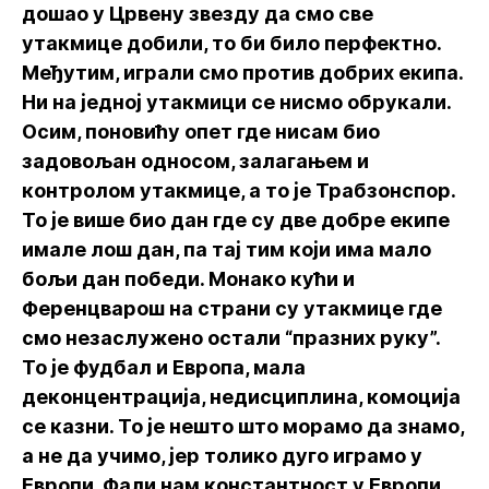
дошао у Црвену звезду да смо све
утакмице добили, то би било перфектно.
Међутим, играли смо против добрих екипа.
Ни на једној утакмици се нисмо обрукали.
Осим, поновићу опет где нисам био
задовољан односом, залагањем и
контролом утакмице, а то је Трабзонспор.
То је више био дан где су две добре екипе
имале лош дан, па тај тим који има мало
бољи дан победи. Монако кући и
Ференцварош на страни су утакмице где
смо незаслужено остали “празних руку”.
То је фудбал и Европа, мала
деконцентрација, недисциплина, комоција
се казни. То је нешто што морамо да знамо,
а не да учимо, јер толико дуго играмо у
Европи. Фали нам константност у Европи.