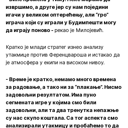
извршимо, а друге јер су нам поједини
игачи у великом оптерећењу, али “гро”
играча који су играли у Будимпешти могу
да играју поново -
рекао је Милојевић.
Кратко је млади стратег изнео анализу
утакмице против Ференцвароша и истакао да
је атмосфера у екипи на високом нивоу.
- Време је кратко, немамо много времена
за радовање, а тако ни за “плакање”. Нисмо
задовољни резултатом. Има пуно
сегмената игре у којима смо били
задовољни, али та два тренутка непажње
су нас скупо коштала. Са тог аспекта смо
анализирали утакмицу и пробаћемо то да