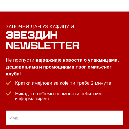
ЗАПОЧНИ ДАН УЗ КАФИЦУ И
ЗВЕЗДИН
NEWSLETTER
Не пропусти
најважније новости о утакмицама,
дешавањима и промоцијама твог омиљеног
клуба
!
Кратки имејлови за које ти треба 2 минута
Никад те нећемо спамовати небитним
информацијама
Email