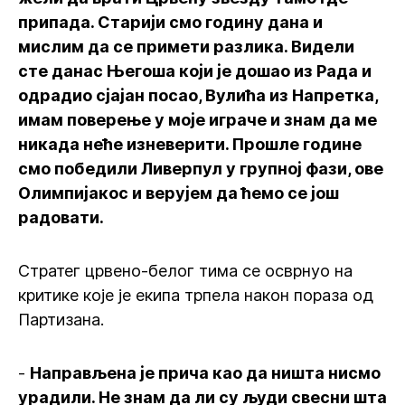
припада. Старији смо годину дана и
мислим да се примети разлика. Видели
сте данас Његоша који је дошао из Рада и
одрадио сјајан посао, Вулића из Напретка,
имам поверење у моје играче и знам да ме
никада неће изневерити. Прошле године
смо победили Ливерпул у групној фази, ове
Олимпијакос и верујем да ћемо се још
радовати.
Стратег црвено-белог тима се осврнуо на
критике које је екипа трпела након пораза од
Партизана.
-
Направљена је прича као да ништа нисмо
урадили. Не знам да ли су људи свесни шта