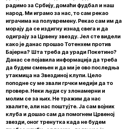
радимо за Србију, домаћи фудбал и наш
народ. Ми играмо за нас, то сам рекао
играчима на полувремену. Рекао сам им да
морају да се издигну изнад свега и да
одиграју за Црвену звезду. Јел сте видели
како је данас прошао Тотенхем против
Бајерна? Шта треба да уради Покетино?
Данас се појавила информација да треба
да будем смењен и да ми је ово последња
утакмица на Звездиној клупи. Цело
поподне су ме звали грчки медији да то
провере. Неки људи су злонамерни и
молим се за њих. Не тражим да нас
хвалите, али нас поштујте. Ја сам војник
клуба и дошао сам да помогнем Црвеној
звезди, оног тренутка када не будем