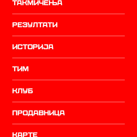
Такмичења
резултати
историја
ТИМ
Клуб
продавница
Карте