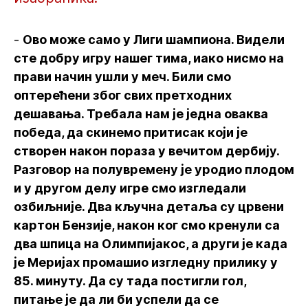
-
Ово може само у Лиги шампиона. Видели
сте добру игру нашег тима, иако нисмо на
прави начин ушли у меч. Били смо
оптерећени због свих претходних
дешавања. Требала нам је једна оваква
победа, да скинемо притисак који је
створен након пораза у вечитом дербију.
Разговор на полувремену је уродио плодом
и у другом делу игре смо изгледали
озбиљније. Два кључна детаља су црвени
картон Бензије, након ког смо кренули са
два шпица на Олимпијакос, а други је када
је Меријах промашио изгледну прилику у
85. минуту. Да су тада постигли гол,
питање је да ли би успели да се