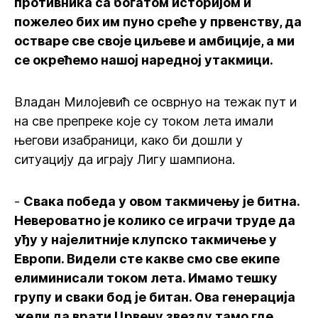
противника са богатом историјом и
пожелео бих им пуно среће у првенству, да
остваре све своје циљеве и амбиције, а ми
се окрећемо нашој наредној утакмици.
Владан Милојевић се осврнуо на тежак пут и
на све препреке које су током лета имали
његови изабраници, како би дошли у
ситуацију да играју Лигу шампиона.
-
Свака победа у овом такмичењу је битна.
Невероватно је колико се играчи труде да
уђу у најелитније клупско такмичење у
Европи. Видели сте какве смо све екипе
елиминисали током лета. Имамо тешку
групу и сваки бод је битан. Ова генерација
жели да врати Црвену звезду тамо где