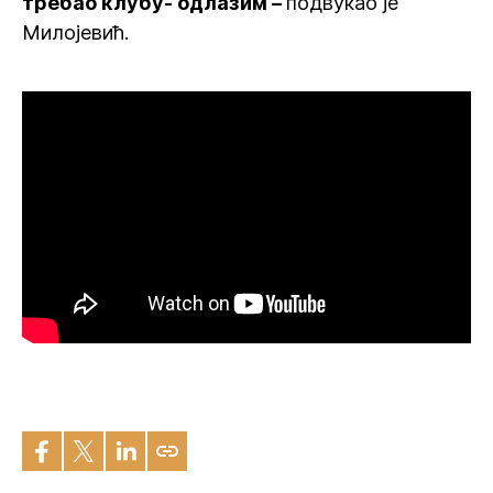
требао клубу- одлазим –
подвукао је
Милојевић.