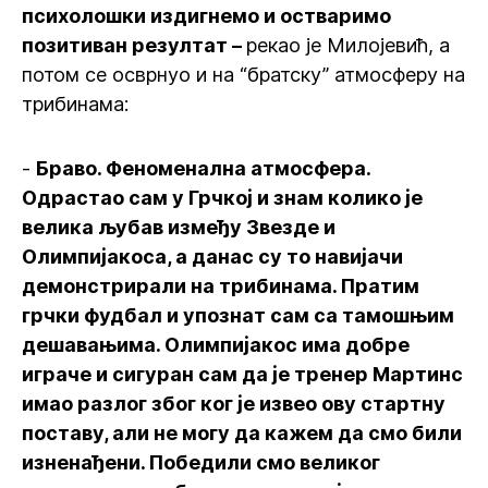
психолошки издигнемо и остваримо
позитиван резултат –
рекао је Милојевић, а
потом се осврнуо и на “братску” атмосферу на
трибинама:
-
Браво. Феноменална атмосфера.
Одрастао сам у Грчкој и знам колико је
велика љубав између Звезде и
Олимпијакоса, а данас су то навијачи
демонстрирали на трибинама. Пратим
грчки фудбал и упознат сам са тамошњим
дешавањима. Олимпијакос има добре
играче и сигуран сам да је тренер Мартинс
имао разлог због ког је извео ову стартну
поставу, али не могу да кажем да смо били
изненађени. Победили смо великог