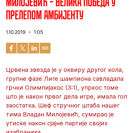
Милојевић – Велика победа у
прелепом амбијенту
1.10.2019
1:05
Црвена звезда је у оквиру другог кола,
групне фазе Лиге шампиона савладала
грчки Олимпијакос (3:1), упркос томе
што је након првог дела игре, имала гол
заостатка. Шеф стручног штаба нашег
тима Владан Милојевић, сумирао је
утиске након сјајне партије својих
изабраника.