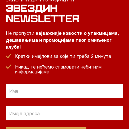
ЗВЕЗДИН
NEWSLETTER
Не пропусти
најважније новости о утакмицама,
дешавањима и промоцијама твог омиљеног
клуба
!
Кратки имејлови за које ти треба 2 минута
Никад те нећемо спамовати небитним
информацијама
Email
Email