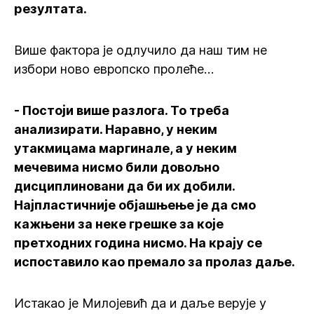
резултата.
Више фактора је одлучило да наш тим не
избори ново европско пролеће…
- Постоји више разлога. То треба
анализирати. Наравно, у неким
утакмицама маргинале, а у неким
мечевима нисмо били довољно
дисциплиновани да би их добили.
Најпластичније објашњење је да смо
кажњени за неке грешке за које
претходних година нисмо. На крају се
испоставило као премало за пролаз даље.
Истакао је Милојевић да и даље верује у