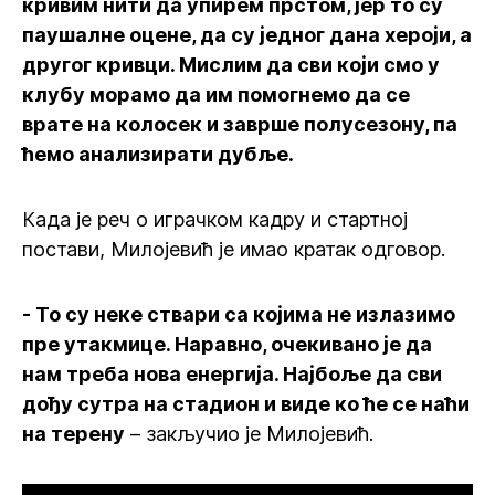
кривим нити да упирем прстом, јер то су
паушалне оцене, да су једног дана хероји, а
другог кривци. Мислим да сви који смо у
клубу морамо да им помогнемо да се
врате на колосек и заврше полусезону, па
ћемо анализирати дубље.
Када је реч о играчком кадру и стартној
постави, Милојевић је имао кратак одговор.
- То су неке ствари са којима не излазимо
пре утакмице. Наравно, очекивано је да
нам треба нова енергија. Најбоље да сви
дођу сутра на стадион и виде ко ће се наћи
на терену
– закључио је Милојевић.