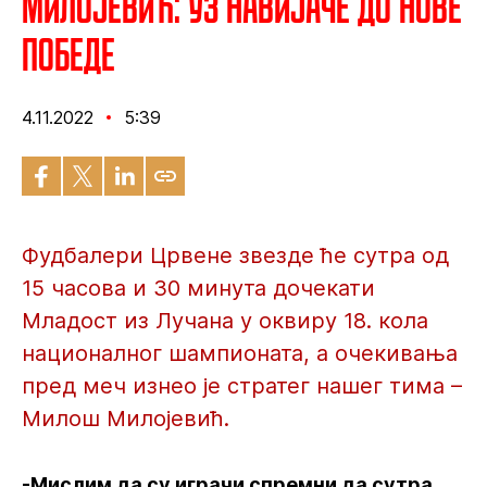
Милојевић: Уз навијаче до нове
победе
4.11.2022
5:39
Фудбалери Црвене звезде ће сутра од
15 часова и 30 минута дочекати
Младост из Лучана у оквиру 18. кола
националног шампионата, а очекивања
пред меч изнео је стратег нашег тима –
Милош Милојевић.
-Мислим да су играчи спремни да сутра