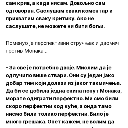
сам крив, а када нисам. Довољно сам
одговоран. Саслушам сваки коментар и
прихватим сваку критику. Ако не
саслушате, не можете ни бити бољи.
Поменуо је перспективни стручњак и двомеч
против Монака…
- За све је потребно двоје. Мислим да је
одлучило више ствари. Они су један јако
добар тим који долази из јаког такмичења.
Да би се добила једна екипа попут Монака,
морате одиграти перфектно. Ми смо били
скоро перфектни код куће, а онда тамо
нисмо били толико перфектни. Било је
много грешака. Опет кажем, не волим да