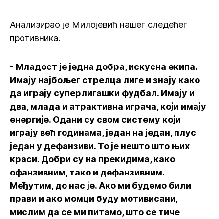
Анализирао је Милојевић нашег следећег
противника.
- Младост је једна добра, искусна екипа.
Имају најбољег стрелца лиге и знају како
да играју суперлигашки фудбал. Имају и
два, млада и атрактивна играча, који имају
енергије. Одани су свом систему који
играју већ годинама, један на један, плус
један у дефанзиви. То је нешто што њих
краси. Добри су на прекидима, како
офанзивним, тако и дефанзивним.
Међутим, до нас је. Ако ми будемо били
прави и ако момци буду мотивисани,
мислим да се ми питамо, што се тиче