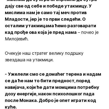
дају све од себе и победе утакмицу. У
мислима нам је само тај меч против
Младости, јер је то први следећи. О
осталим утакмицама ћемо разговарати
кад прође ова која је пред нама
– почео је
Милојевић.
Очекује наш стратег велику подршку
звездаша на утакмици.
- Ужелели смо се домаћег терена и надам
се да ће нам то бити предност, поред
навијача, који ће дати момцима потребну
дозу енергије, након психолошког пада
после Монака. Добро је опет играти код
куће.