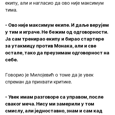
екипу, али и нагласио да ово није максимум
тима.
- Ово није максимум екипе. И даље верујем
у тим и играче. Не бежим од одговорности.
Ја сам тренирао екипу и бирао стартере
за утакмицу против Монака, али и све
остале, тако да преузимам одговорност на
себе.
Говорио је Милојевић о томе да је увек
спреман да прихвати критике.
- Увек имам разговоре са управом, после
сваког меча. Нису ми замерили у том
смислу, али једноставно, знам и сам кад