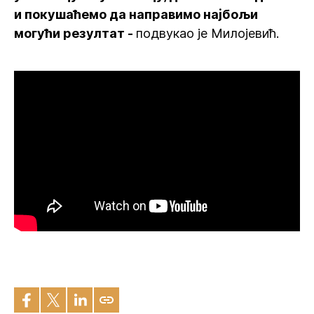
и покушаћемо да направимо најбољи
могући резултат -
подвукао је Милојевић.