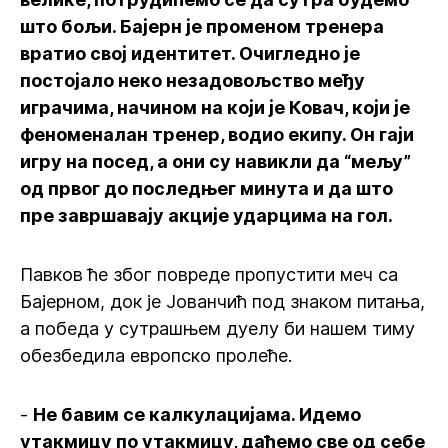
што бољи. Бајерн је променом тренера
вратио свој идентитет. Очигледно је
постојало неко незадовољство међу
играчима, начином на који је Ковач, који је
феноменалан тренер, водио екипу. Он гаји
игру на посед, а они су навикли да “мељу”
од првог до последњег минута и да што
пре завршавају акције ударцима на гол.
Павков ће због повреде пропустити меч са
Бајерном, док је Јованчић под знаком питања,
а победа у сутрашњем дуелу би нашем тиму
обезбедила европско пролеће.
-
Не бавим се калкулацијама. Идемо
утакмицу по утакмицу, даћемо све од себе