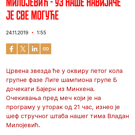
Милојевић - Уз наше навијаче
је све могуће
24.11.2019
1:55
Црвена звезда ће у оквиру петог кола
групне фазе Лиге шампиона групе Б
дочекати Бајерн из Минхена.
Очекивања пред меч који је на
програму у уторак од 21 час, изнео је
шеф стручног штаба нашег тима Владан
Милојевић.