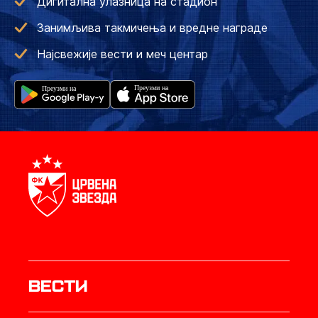
Дигитална улазница на стадион
Занимљива такмичења и вредне награде
Најсвежије вести и меч центар
Вести