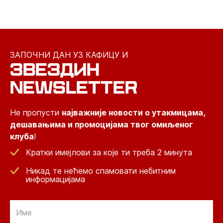
ЗАПОЧНИ ДАН УЗ КАФИЦУ И
ЗВЕЗДИН
NEWSLETTER
Не пропусти
најважније новости о утакмицама,
дешавањима и промоцијама твог омиљеног
клуба
!
Кратки имејлови за које ти треба 2 минута
Никад те нећемо спамовати небитним
информацијама
Email