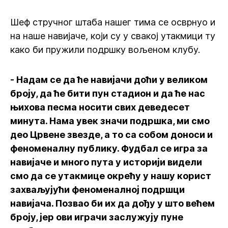
Шеф стручног штаба нашег тима се осврнуо и
на наше навијаче, који су у свакој утакмици ту
како би пружили подршку вољеном клубу.
- Надам се да ће навијачи доћи у великом
броју, да ће бити пун стадион и да ће нас
њихова песма носити свих деведесет
минута. Нама увек значи подршка, ми смо
део Црвене звезде, а то са собом доноси и
феноменалну публику. Фудбал се игра за
навијаче и много пута у историји видели
смо да се утакмице окрећу у нашу корист
захваљујући феноменалној подршци
навијача. Позвао би их да дођу у што већем
броју, јер ови играчи заслужују пуне