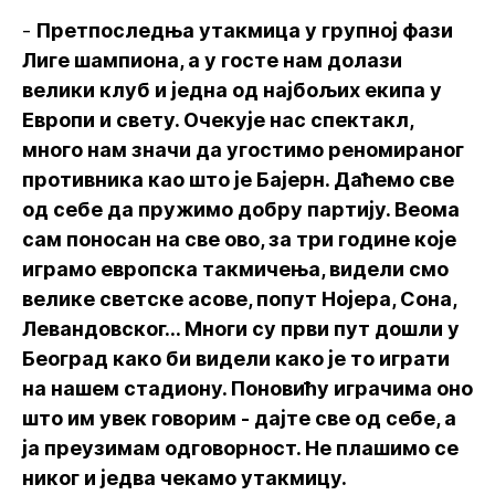
-
Претпоследња утакмица у групној фази
Лиге шампиона, а у госте нам долази
велики клуб и једна од најбољих екипа у
Европи и свету. Очекује нас спектакл,
много нам значи да угостимо реномираног
противника као што је Бајерн. Даћемо све
од себе да пружимо добру партију. Веома
сам поносан на све ово, за три године које
играмо европска такмичења, видели смо
велике светске асове, попут Нојера, Сона,
Левандовског... Многи су први пут дошли у
Београд како би видели како је то играти
на нашем стадиону. Поновићу играчима оно
што им увек говорим - дајте све од себе, а
ја преузимам одговорност. Не плашимо се
никог и једва чекамо утакмицу.