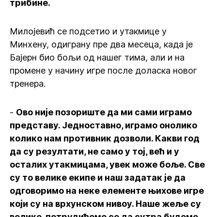
трибине.
Милојевић се подсетио и утакмице у
Минхену, одиграну пре два месеца, када је
Бајерн био бољи од нашег тима, али и на
промене у начину игре после доласка новог
тренера.
-
Ово није позориште да ми сами играмо
представу. Једноставно, играмо онолико
колико нам противник дозволи. Какви год
да су резултати, не само у тој, већ и у
осталих утакмицама, увек може боље. Све
су то велике екипе и наш задатак је да
одговоримо на неке елементе њихове игре
који су на врхунском нивоу. Наше жеље су
велике, потрудићемо се да сутра будемо