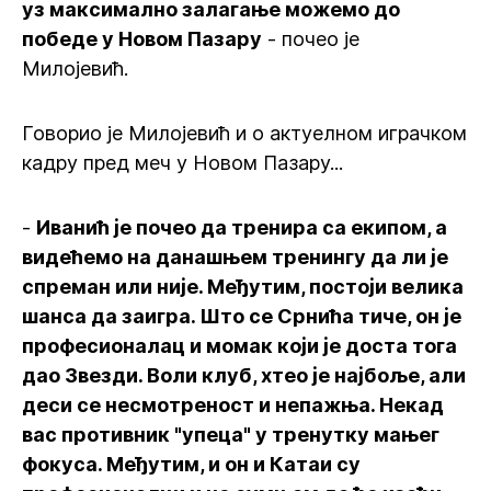
уз максимално залагање можемо до
победе у Новом Пазару
- почео је
Милојевић.
Говорио је Милојевић и о актуелном играчком
кадру пред меч у Новом Пазару...
-
Иванић је почео да тренира са екипом, а
видећемо на данашњем тренингу да ли је
спреман или није. Међутим, постоји велика
шанса да заигра. Што се Срнића тиче, он је
професионалац и момак који је доста тога
дао Звезди. Воли клуб, хтео је најбоље, али
деси се несмотреност и непажња. Некад
вас противник "упеца" у тренутку мањег
фокуса. Међутим, и он и Катаи су