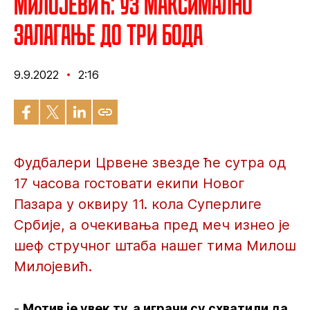
Милојевић: Уз максимално
залагање до три бода
9.9.2022
2:16
Фудбалери Црвене звезде ће сутра од
17 часова гостовати екипи Новог
Пазара у оквиру 11. кола Суперлиге
Србије, а очекивања пред меч изнео је
шеф стручног штаба нашег тима Милош
Милојевић.
-
Мотив је увек ту, а играчи су схватили да