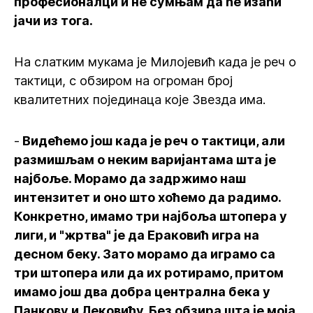
професионалци и не сумњам да ће изаћи
јачи из тога.
На слатким мукама је Милојевић када је реч о
тактици, с обзиром на огроман број
квалитетних појединаца које Звезда има.
-
Видећемо још када је реч о тактици, али
размишљам о неким варијантама шта је
најбоље. Морамо да задржимо наш
интензитет и оно што хоћемо да радимо.
Конкретно, имамо три најбоља штопера у
лиги, и "жртва" је да Ераковић игра на
десном беку. Зато морамо да играмо са
три штопера или да их ротирамо, притом
имамо још два добра централна бека у
Панкову и Лековићу. Без обзира шта је моја