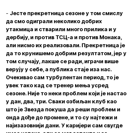
-
Јесте прекретница сезоне у том смислу
да смо одиграли неколико добрих
утакмица и стварили много прилика и у
дербију, и против ТСЦ-а и против Монака,
али нисмо их реализовали. Прекретница је
да то крунишемо добрим резултатом, јер у
том случају, лакше се ради, играчи више
верују у себе, а публика стаје иза нас.
Очекивао сам турбулентан период, то је
увек тако кад се тренер мења усред
сезоне. Није то неки проблем који је настао
у дан, два, три. Сваки озбиљан клуб као
што је Звезда покуша да реши проблем и
онда дође до промене, и то су најтежи и
најизазовнији дани. У каријери сам свугде