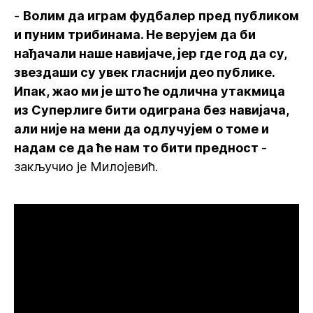
-
Волим да играм фудбалер пред публиком
и пуним трибинама. Не верујем да би
нађачали наше навијаче, јер где год да су,
звездаши су увек гласнији део публике.
Ипак, жао ми је што ће одлична утакмица
из Суперлиге бити одиграна без навијача,
али није на мени да одлучујем о томе и
надам се да ће нам то бити предност
-
закључио је Милојевић.