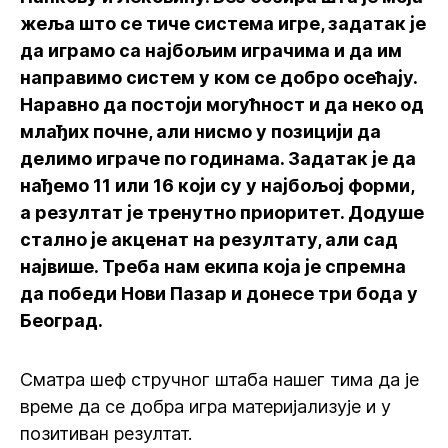
жеља што се тиче система игре, задатак је
да играмо са најбољим играчима и да им
направимо систем у ком се добро осећају.
Наравно да постоји могућност и да неко од
млађих почне, али нисмо у позицији да
делимо играче по годинама. Задатак је да
нађемо 11 или 16 који су у најбољој форми,
а резултат је тренутно приоритет. Додуше
стално је акценат на резултату, али сад
највише. Треба нам екипа која је спремна
да победи Нови Пазар и донесе три бода у
Београд.
Сматра шеф стручног штаба нашег тима да је
време да се добра игра материјализује и у
позитиван резултат.