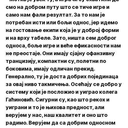
смо на добром путу што се тиче игре и
само нам фали резултат. За то нам је
потребан исти или бољи однос, јер идемо
на гостовање екипи која је у доброј форми
и на врху табеле. Зато, ништа сем доброг
односа, боље игре и веће ефикасности нам
не преостаје. Они имају сјајну офанзивну
транцизију, компактни су, полетни по
боковима, имају одличан прекид.
Генерално, ту је доста добрих појединаца
за овај ниво такмичења. Осећају се добро у
систему који је посложио и уиграо колега
Гаћиновић. Сигурни су, као што рекох и
уиграни и то је њихова предност, али
верујем у нас, наш квалитет и оно што
радимо. Верујем да са добрим односном