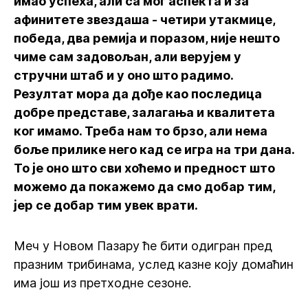
имао успеха, али са мог аспекта и за
афинитете звездаша - четири утакмице,
победа, два ремија и поразом, није нешто
чиме сам задовољан, али верујем у
стручни штаб и у оно што радимо.
Резултат мора да дође као последица
добре представе, залагања и квалитета
ког имамо. Треба нам то брзо, али нема
боље прилике него кад се игра на три дана.
То је оно што сви хоћемо и предност што
можемо да покажемо да смо добар тим,
јер се добар тим увек врати.
Меч у Новом Пазару ће бити одигран пред
празним трибинама, услед казне коју домаћин
има још из претходне сезоне.