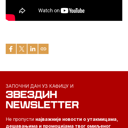
ЗАПОЧНИ ДАН УЗ КАФИЦУ И
ЗВЕЗДИН
NEWSLETTER
Не пропусти
најважније новости о утакмицама,
дешавањима и промоцијама твог омиљеног