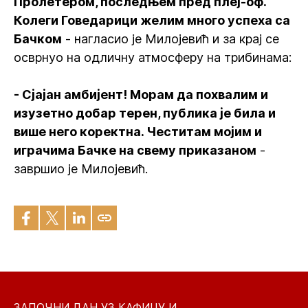
Пролетером, последњем пред плеј-оф.
Колеги Говедарици желим много успеха са
Бачком
- нагласио је Милојевић и за крај се
осврнуо на одличну атмосферу на трибинама:
- Сјајан амбијент! Морам да похвалим и
изузетно добар терен, публика је била и
више него коректна. Честитам мојим и
играчима Бачке на свему приказаном
-
завршио је Милојевић.
ЗАПОЧНИ ДАН УЗ КАФИЦУ И