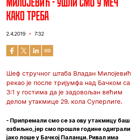
Милојевић - Ушли смо у меч
како треба
2.4.2019
7:32
Шеф стручног штаба Владан Милојевић
рекао је после тријумфа над Бачком са
3:1 у гостима да је задовољан већим
делом утакмице 29. кола Суперлиге.
- Припремали смо се за ову утакмицу баш
озбиљно, јер смо прошле године одиграли
јако лоше у Бачкој Паланци. Ривал има