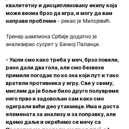
квалитетну и дисциплиновану екипу која
може веома брзо да игра, и могу да вам
направе проблеме
- рекао је Милојевић.
Тренер шампиона Србије додатно је
анализирао сусрет у Бачкој Паланци.
- Ушли смо како треба у меч, брзо повели,
рано дали два гола, али смо безвезе
примили погодак по ко зна који пут и тако
вратили противника у игру. Све у свему,
мислим да је боље било друго полувреме
него прво и задовољан сам како смо
одиграли већи део утакмице. Има и доста
елемената за анализу и за поправку, али
идемо даље и окрећемо се мечу са