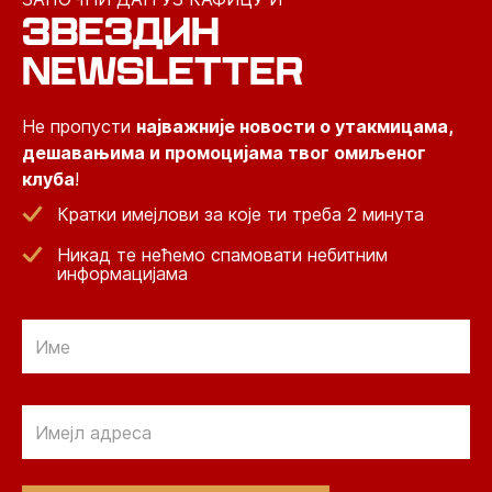
ЗВЕЗДИН
NEWSLETTER
Не пропусти
најважније новости о утакмицама,
дешавањима и промоцијама твог омиљеног
клуба
!
Кратки имејлови за које ти треба 2 минута
Никад те нећемо спамовати небитним
информацијама
Email
Email