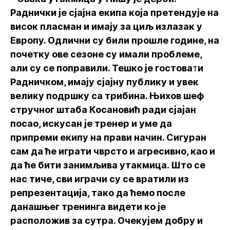
Раднички је сјајна екипа која претендује на
висок пласман и имају за циљ излазак у
Европу. Одлични су били прошле године, на
почетку ове сезоне су имали проблеме,
али су се поправили. Тешко је гостова
т
и
Радничком, имају сјајну публику и увек
велику подршку са трибина. Њихов шеф
стручног штаба Косановић ради сјајан
посао, искусан је тренер и уме да
припреми екипу на прави начин. Сигуран
сам да ће играти чврсто и агресивно, као и
да ће бити занимљива утакмица. Што се
нас тиче, сви играчи су се вратили из
репрезентација, тако да ћемо после
данашњег тренинга видети ко је
расположив за сутра. Очекујем добру и