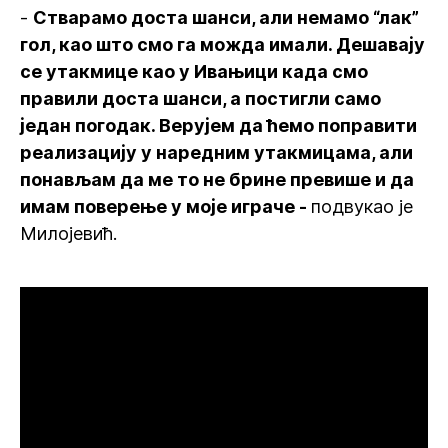
-
Стварамо доста шанси, али немамо “лак”
гол, као што смо га можда имали. Дешавају
се утакмице као у Ивањици када смо
правили доста шанси, а постигли само
један погодак. Верујем да ћемо поправити
реализацију у наредним утакмицама, али
понављам да ме то не брине превише и да
имам поверење у моје играче -
подвукао је
Милојевић.