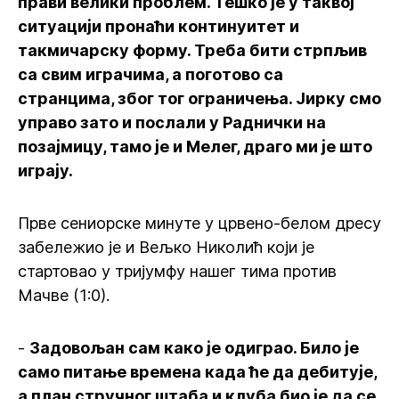
прави велики проблем. Тешко је у таквој
ситуацији пронаћи континуитет и
такмичарску форму. Треба бити стрпљив
са свим играчима, а поготово са
странцима, због тог ограничења. Јирку смо
управо зато и послали у Раднички на
позајмицу, тамо је и Мелег, драго ми је што
играју.
Прве сениорске минуте у црвено-белом дресу
забележио је и Вељко Николић који је
стартовао у тријумфу нашег тима против
Мачве (1:0).
-
Задовољан сам како је одиграо. Било је
само питање времена када ће да дебитује,
а план стручног штаба и клуба био је да се