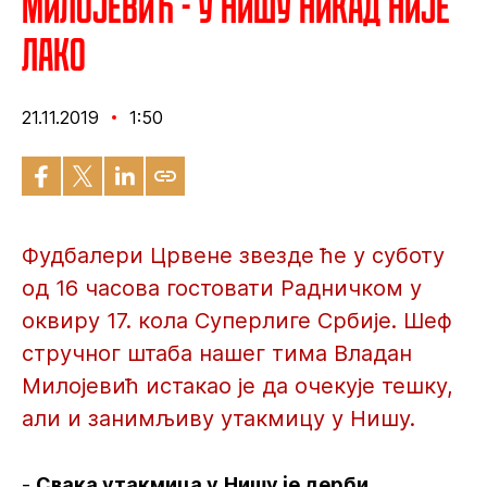
Милојевић - У Нишу никад није
лако
21.11.2019
1:50
Фудбалери Црвене звезде ће у суботу
од 16 часова гостовати Радничком у
оквиру 17. кола Суперлиге Србије. Шеф
стручног штаба нашег тима Владан
Милојевић истакао је да очекује тешку,
али и занимљиву утакмицу у Нишу.
-
Свака утакмица у
Нишу је дерби.