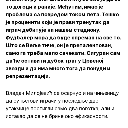
то догоди и раније. Међутим, имао је
проблема са повредом током лета. Тешко
је проценити који је прави тренутак да
играч дебитује на нашем стадиону.
Фудбалер мора да буде спреман на све то.
Што се Веље тиче, он је преталентован,
само га треба мало сачекати. Сигуран сам
да ће оставити дубок траг у Црвеној
звезди и да има много тога да понуди и
репрезентацији.
Владан Милојевић се осврнуо и на чињеницу
да су његови играчи у последње две
утакмице постигли само два поготка, али и
истакао да се не брине око ефикасности.