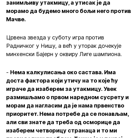
занимљиву утакмицу, а утисак је да
морамо да будемо много бољи него против
Мачве.
Црвена звезда у суботу игра против
Радничког у Нишу, а већ у уторак дочекује
минхенски Бајерн у оквиру Лиге шампиона.
-
Нема калкулисања око састава. Има
доста фактора који утичу на то које ћу
играче да изаберем за утакмицу. Увек
размишљамо о првом наредном сусрету и
морам да нагласим да је нама првенство
приоритет. Нема потребе да се понављам,
али сви знате да треба од осморице да
изаберем четворицу странаца и то ми