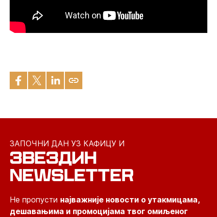
ЗАПОЧНИ ДАН УЗ КАФИЦУ И
ЗВЕЗДИН
NEWSLETTER
Не пропусти
најважније новости о утакмицама,
дешавањима и промоцијама твог омиљеног