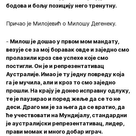
бодова и бољу позицију него тренутну.
Причао је Милојевић о Милошу Дегенеку.
-
Милош је дошао у првом мом мандату,
везује се за мој боравак овде и заједно смо
пролазили кроз све успехе које смо
постигли. Он је и репрезентативац
Аустралије. Имао је ту једну повреду која
га је мучила, али и кроз то смо заједно
прошли. На крају је донео исправну одлуку,
те је паузирао и поред жеље да се то не
деси. Драго ми је за њега да се вратио, да
ће учествовати на Мундијалу, стандардни
је аустралијски репрезентативац, лидер,
прави момак и много добар играч.