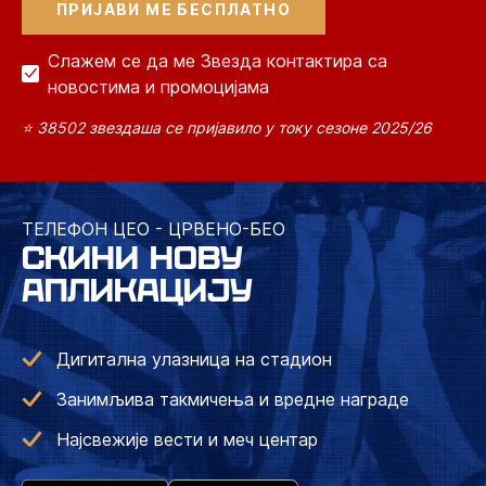
Слажем се да ме Звезда контактира са
новостима и промоцијама
⭐ 38502 звездаша се пријавило у току сезоне 2025/26
ТЕЛЕФОН ЦЕО - ЦРВЕНО-БЕО
СКИНИ НОВУ
АПЛИКАЦИЈУ
Дигитална улазница на стадион
Занимљива такмичења и вредне награде
Најсвежије вести и меч центар