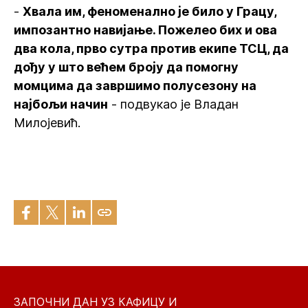
-
Хвала им, феноменално је било у Грацу,
импозантно навијање. Пожелео бих и ова
два кола, прво сутра против екипе ТСЦ, да
дођу у што већем броју да помогну
момцима да завршимо полусезону на
најбољи начин
- подвукао је Владан
Милојевић.
ЗАПОЧНИ ДАН УЗ КАФИЦУ И