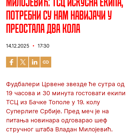
Милојевић: ТСЦ искусна екипа,
потребни су нам навијачи у
преостала два кола
14.12.2025
17:30
Фудбалери Црвене звезде ће сутра од
19 часова и 30 минута гостовати екипи
ТСЦ из Бачке Тополе у 19. колу
Суперлиге Србије. Пред меч је на
питања новинара одговарао шеф
стручног штаба Владан Милојевић.