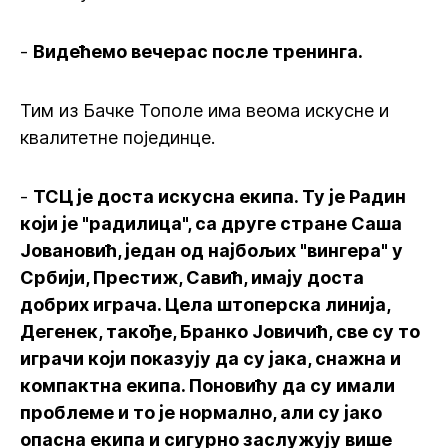
-
Видећемо вечерас после тренинга.
Тим из Бачке Тополе има веома искусне и
квалитетне појединце.
-
ТСЦ је доста искусна екипа. Ту је Радин
који је "радилица", са друге стране Саша
Јовановић, један од најбољих "вингера" у
Србији, Престиж, Савић, имају доста
добрих играча. Цела штоперска линија,
Дегенек, такође, Бранко Јовичић, све су то
играчи који показују да су јака, снажна и
компактна екипа. Поновићу да су имали
проблеме и то је нормално, али су јако
опасна екипа и сигурно заслужују више