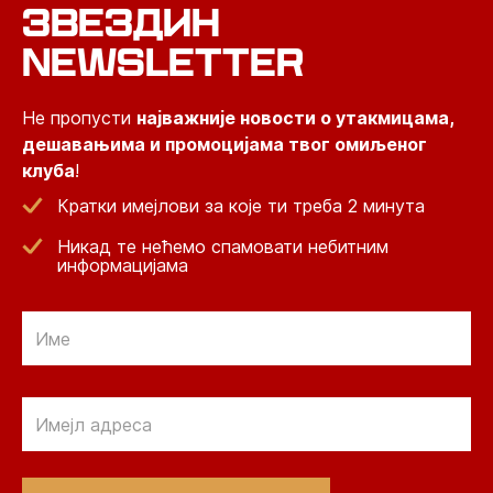
ЗВЕЗДИН
NEWSLETTER
Не пропусти
најважније новости о утакмицама,
дешавањима и промоцијама твог омиљеног
клуба
!
Кратки имејлови за које ти треба 2 минута
Никад те нећемо спамовати небитним
информацијама
Email
Email