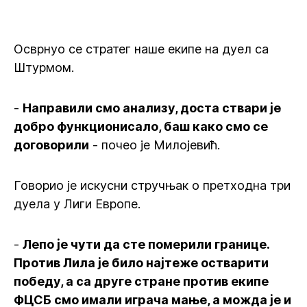
Осврнуо се стратег наше екипе на дуел са
Штурмом.
-
Направили смо анализу, доста ствари је
добро функционисало, баш како смо се
договорили
- почео је Милојевић.
Говорио је искусни стручњак о претходна три
дуела у Лиги Европе.
-
Лепо је чути да сте померили границе.
Против Лила је било најтеже остварити
победу, а са друге стране против екипе
ФЦСБ смо имали играча мање, а можда је и