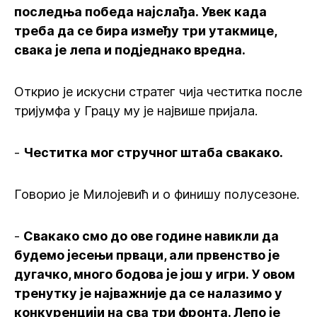
последња победа најслађа. Увек када
треба да се бира између три утакмице,
свака је лепа и подједнако вредна.
Открио је искусни стратег чија честитка после
тријумфа у Грацу му је највише пријала.
-
Честитка мог стручног штаба свакако.
Говорио је Милојевић и о финишу полусезоне.
-
Свакако смо до ове године навикли да
будемо јесењи прваци, али првенство је
дугачко, много бодова је још у игри. У овом
тренутку је најважније да се налазимо у
конкуренцији на сва три фронта. Лепо је