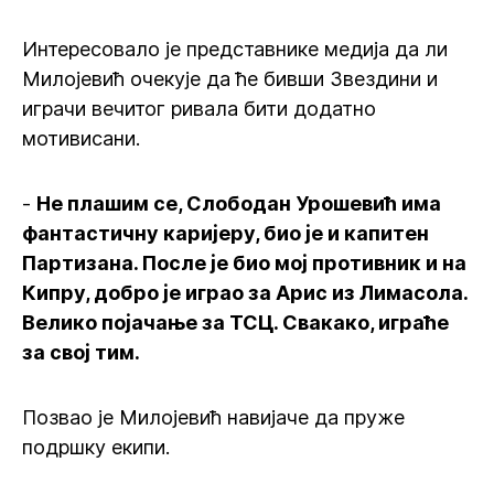
Интересовало је представнике медија да ли
Милојевић очекује да ће бивши Звездини и
играчи вечитог ривала бити додатно
мотивисани.
-
Не плашим се, Слободан Урошевић има
фантастичну каријеру, био је и капитен
Партизана. После је био мој противник и на
Кипру, добро је играо за Арис из Лимасола.
Велико појачање за ТСЦ. Свакако, играће
за свој тим.
Позвао је Милојевић навијаче да пруже
подршку екипи.