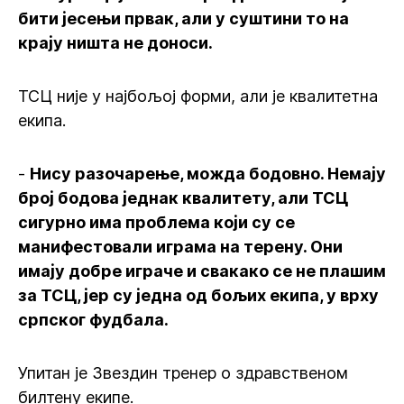
бити јесењи првак, али у суштини то на
крају ништа не доноси.
ТСЦ није у најбољој форми, али је квалитетна
екипа.
-
Нису разочарење, можда бодовно. Немају
број бодова једнак квалитету, али ТСЦ
сигурно има проблема који су се
манифестовали играма на терену. Они
имају добре играче и свакако се не плашим
за ТСЦ, јер су једна од бољих екипа, у врху
српског фудбала.
Упитан је Звездин тренер о здравственом
билтену екипе.