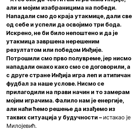
али и мојим изабраницима на победи.
Нападали смо до краја утакмице, дали све
од себе и успели да освојимо три бода.
Искрено, не би било непоштено и да је
утакмица завршена нерешеним
резултатом или победом Инђије.
Потрошили смо прво полувреме, јер нисмо
нападали онако како смо се договорили, а
с друге стране Инђија игра леп и атипичан
фудбал за наше услове. Нисмо се
прилагодили на прави начин и то замерам
мојим играчима. Фалило нам је енергије,
али наћи ћемо решење да изађемо из
таквих ситуација у будучности –
истакао је
Милојевић.