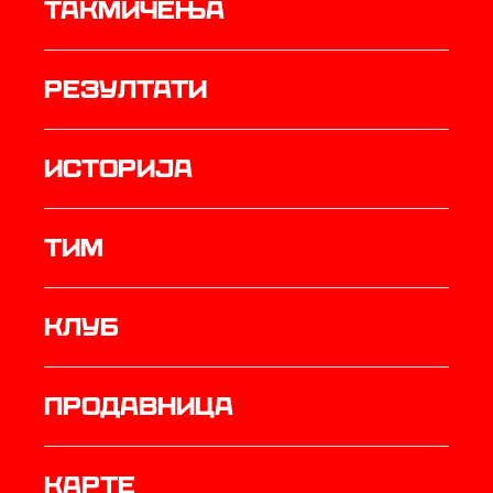
Такмичења
резултати
историја
ТИМ
Клуб
продавница
Карте