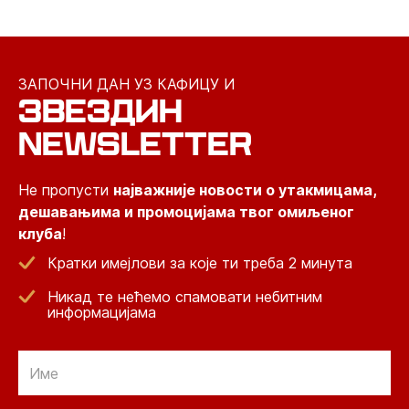
ЗАПОЧНИ ДАН УЗ КАФИЦУ И
ЗВЕЗДИН
NEWSLETTER
Не пропусти
најважније новости о утакмицама,
дешавањима и промоцијама твог омиљеног
клуба
!
Кратки имејлови за које ти треба 2 минута
Никад те нећемо спамовати небитним
информацијама
Email