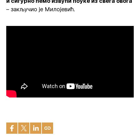
и сигурно ћемо извући поуке из свега овога
– закључио је Милојевић.