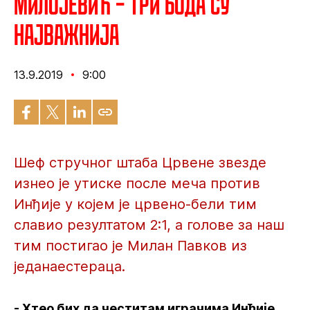
Милојевић – Три бода су
најважнија
13.9.2019
9:00
Шеф стручног штаба Црвене звезде
изнео је утиске после меча против
Инђије у којем је црвено-бели тим
славио резултатом 2:1, а голове за наш
тим постигао је Милан Павков из
једанаестераца.
- Хтео бих да честитам играчима Инђије,