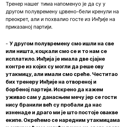
Тренер нашег тима напоменуо је да су у
другом полувремену црвено-бели кренули на
преокрет, али и похвалио госте из Инђије на
приказаној партији.
-
У другом полувремену смо ишли на све
или ништа, коцкали смо се и то нам се
исплатило. Инђија је имала две сјајне
контре из којих су могли да реше ову
утакмицу, али имали смо среће. Честитао
бих тренеру Инђије на отвореној и
борбеној партији. Искрено да кажем
уживао сам у данасњем мечу јер се гости
нису бранили већ су пробали да нас
изненаде и драго ми је што постоје овакве
екипе. Окрећемо се наредним утакмицама