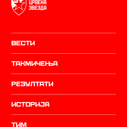
Вести
Такмичења
резултати
историја
ТИМ