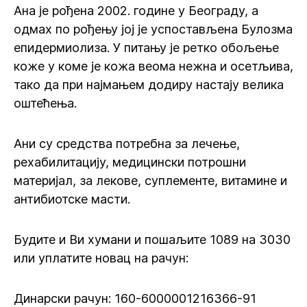
Ана је рођена 2002. године у Београду, а
одмах по рођењу јој је успостављена Булозма
епидермиолиза. У питању је ретко обољење
коже у коме је кожа веома нежна и осетљива,
тако да при најмањем додиру настају велика
оштећења.
Ани су средства потребна за лечење,
рехабилитацију, медицински потрошни
материјал, за лекове, суплементе, витамине и
антибиотске масти.
Будите и Ви хумани и пошаљите 1089 на 3030
или уплатите новац на рачун:
Динарски рачун: 160-6000001216366-91