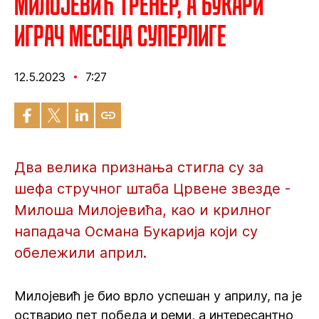
Милојевић тренер, а Букари
играч месеца Суперлиге
12.5.2023
7:27
Два велика признања стигла су за
шефа стручног штаба Црвене звезде -
Милоша Милојевића, као и крилног
нападача Османа Букарија који су
обележили април.
Милојевић је био врло успешан у априлу, па је
остварио пет победа и реми, а интересантно