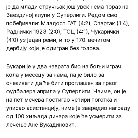
је да млади стручњак још увек нема пораз на
Звездиној клупи у Суперлиги. Редом смо
побеђивали: Младост ГАТ (4:2), Спартак (1:4),
Раднички 1923 (2:0), ТСЦ (4:1), Чукарички
(4:0) уз један реми, и то у 170. вечитом
дербију који је одигран без голова.
Букари је у два наврата био најбољи играч
кола у месецу за нама, па је било за
очекивати да ће бити проглашен за првог
фудбалера априла у Суперлиги. Наиме, он је
на пет мечева постигао четири поготка и
уписао асистенцију, чиме је завредио награду
од 100 хиљада динара које ће усмерити за
лечење Ане Вукадиновић.