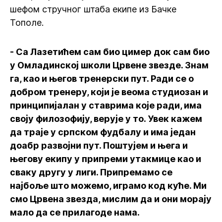
шефом стручног штаба екипе из Бачке
Тополе.
- Са Лазетићем сам био цимер док сам био
у Омладинској школи Црвене звезде. Знам
га, као и његов тренерски пут. Ради се о
добром тренеру, који је веома студиозан и
принципијалан у ставрима које ради, има
своју филозофију, верује у то. Увек кажем
да траје у српском фудбалу и има један
доабр развојни пут. Поштујем и њега и
његову екипу у припреми утакмице као и
сваку другу у лиги. Припремамо се
најбоље што можемо, играмо код куће. Ми
смо Црвена звезда, мислим да и они морају
мало да се прилагоде нама.