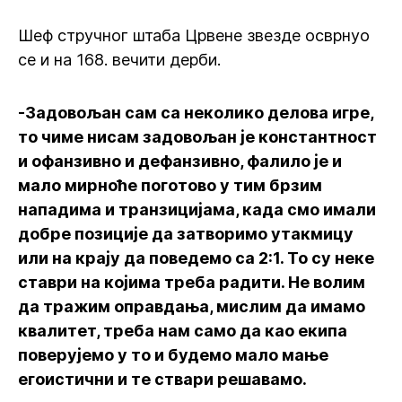
Шеф стручног штаба Црвене звезде осврнуо
се и на 168. вечити дерби.
-Задовољан сам са неколико делова игре,
то чиме нисам задовољан је константност
и офанзивно и дефанзивно, фалило је и
мало мирноће поготово у тим брзим
нападима и транзицијама, када смо имали
добре позиције да затворимо утакмицу
или на крају да поведемо са 2:1. То су неке
ставри на којима треба радити. Не волим
да тражим оправдања, мислим да имамо
квалитет, треба нам само да као екипа
поверујемо у то и будемо мало мање
егоистични и те ствари решавамо.