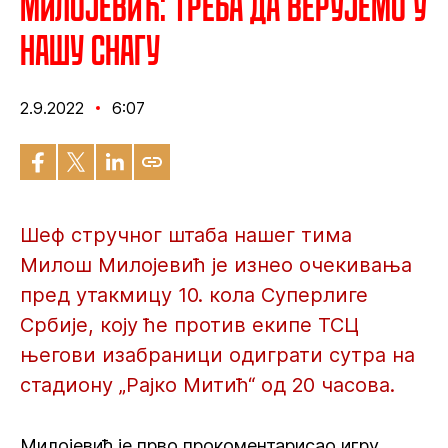
Милојевић: Треба да верујемо у
нашу снагу
2.9.2022
6:07
Шеф стручног штаба нашег тима
Милош Милојевић је изнео очекивања
пред утакмицу 10. кола Суперлиге
Србије, коју ће против екипе ТСЦ
његови изабраници одиграти сутра на
стадиону „Рајко Митић“ од 20 часова.
Милојевић је прво прокоментарисао игру