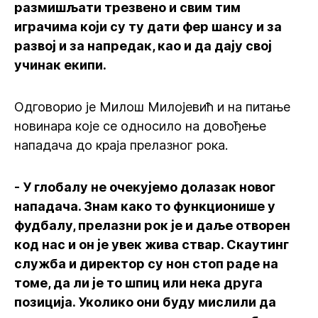
размишљати трезвено и свим тим
играчима који су ту дати фер шансу и за
развој и за напредак, као и да дају свој
учинак екипи.
Одговорио је Милош Милојевић и на питање
новинара које се односило на довођење
нападача до краја прелазног рока.
- У глобалу не очекујемо долазак новог
нападача. Знам како то функционише у
фудбалу, прелазни рок је и даље отворен
код нас и он је увек жива ствар. Скаутинг
служба и директор су нон стоп раде на
томе, да ли је то шпиц или нека друга
позиција. Уколико они буду мислили да