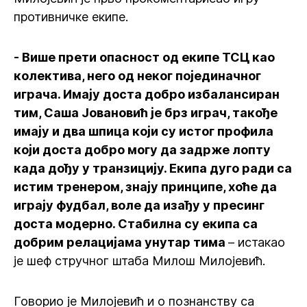
противничке екипе.
- Више прети опасност од екипе ТСЦ као
колектива, него од неког појединачног
играча. Имају доста добро избалансиран
тим, Саша Јовановић је брз играч, такође
имају и два шпица који су истог профила
који доста добро могу да задрже лопту
када дођу у транзицију. Екипа дуго ради са
истим тренером, знају принципе, хоће да
играју фудбал, воле да изађу у пресинг
доста модерно. Стабилна су екипа са
добрим релацијама унутар тима
– истакао
је шеф стручног штаба Милош Милојевић.
Говорио је Милојевић и о познанству са