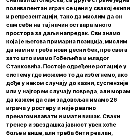
поливалентан играч се цени у свакој екипи
и репрезентацији, тако да мислим да он
сам себи на тај начин оствара много
простора за даљи напредак. Сви знамо
која је његова примарна позиција, мислим
да нам не треба нови десни бек, пре свега
зато што имамо Гобељића и младог
Станковића. Постоје одређене ротације у
систему где можемо то да избегнемо, ако
дође у неком случају до казни, суспензије
или у најгорем случају повреда, али морам
да кажем да сам задовољан имамо 26
играча у ростеру и није реално
пренагомилавати и имати вишак. Сваки
тренер и звездашка јавност увек хоће
боље и више, али треба бити реалан,