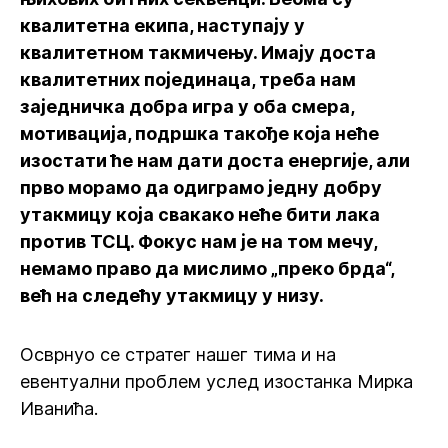
квалитетна екипа, наступају у
квалитетном такмичењу. Имају доста
квалитетних појединаца, треба нам
заједничка добра игра у оба смера,
мотивација, подршка такође која неће
изостати ће нам дати доста енергије, али
прво морамо да одиграмо једну добру
утакмицу која свакако неће бити лака
против ТСЦ. Фокус нам је на том мечу,
немамо право да мислимо „преко брда“,
већ на следећу утакмицу у низу.
Осврнуо се стратег нашег тима и на
евентуални проблем услед изостанка Мирка
Иванића.