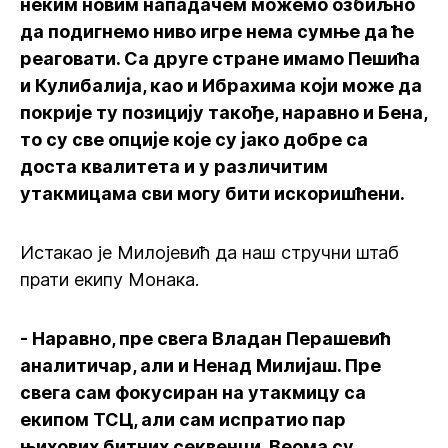
неким новим нападачем можемо озбиљно
да подигнемо ниво игре нема сумње да ће
реаговати. Са друге стране имамо Пешића
и Кулибалија, као и Ибрахима који може да
покрије ту позицију такође, наравно и Бена,
то су све опције које су јако добре са
доста квалитета и у различитим
утакмицама сви могу бити искоришћени.
Истакао је Милојевић да наш стручни штаб
прати екипу Монака.
- Наравно, пре свега Владан Перашевић
аналитичар, али и Ненад Милијаш. Пре
свега сам фокусиран на утакмицу са
екипом ТСЦ, али сам испратио пар
њихових битних секвенци. Веома су