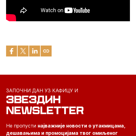
ЗАПОЧНИ ДАН УЗ КАФИЦУ И
ЗВЕЗДИН
NEWSLETTER
Не пропусти
најважније новости о утакмицама,
дешавањима и промоцијама твог омиљеног