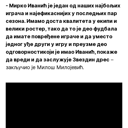
- Мирко Иванић је један од наших најбољих
играча и најефикаснијих у последњих пар
сезона. Имамо доста квалитета у екипи и
велики ростер, тако да то је део фудбала
да имате повређене играче и да уместо
једног уђе други у игру и преузме део
одговорностикоји је имао Иванић, покаже
да вреди и да заслужује Звездин дрес
–
закључио је Милош Милојевић.