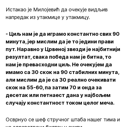
Истакао је Милојевић да очекује видљив
напредак из утакмице у утакмицу.
- Циљ нам је да играмо константно свих 90
минута, јер мислим да је то једини прави
пут. Наравно у Црвеној звезди је најбитнији
резултат, свака победа нам је битна, то
нам је превасходни циљ. Не очекујем да
имамо са 30 скок на 90 стабилних минута,
али мислим да је са 30 реално очекивати
скок на 55-60, па затим 70 и онда за
десетак или петнаест дана у најбољем
случају константност током целог меча.
Осврнуо се шеф стручног штаба нашег тима и