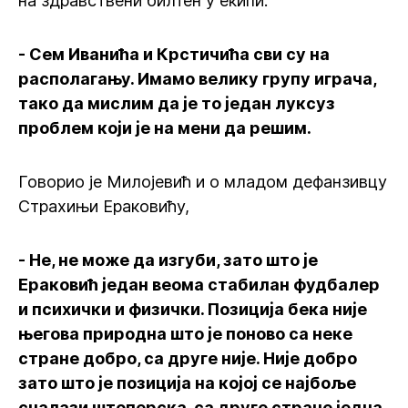
на здравствени билтен у екипи.
- Сем Иванића и Крстичића сви су на
располагању. Имамо велику групу играча,
тако да мислим да је то један луксуз
проблем који је на мени да решим.
Говорио је Милојевић и о младом дефанзивцу
Страхињи Ераковићу,
- Не, не може да изгуби, зато што је
Ераковић један веома стабилан фудбалер
и психички и физички. Позиција бека није
његова природна што је поново са неке
стране добро, са друге није. Није добро
зато што је позиција на којој се најбоље
сналази штоперска, са друге стране једна