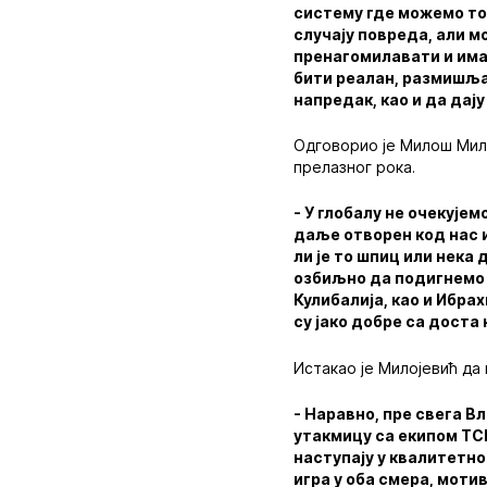
систему где можемо то 
случају повреда, али м
пренагомилавати и имат
бити реалан, размишљат
напредак, као и да дају
Одговорио је Милош Мило
прелазног рока.
- У глобалу не очекује
даље отворен код нас и
ли је то шпиц или нека
озбиљно да подигнемо 
Кулибалија, као и Ибрах
су јако добре са доста
Истакао је Милојевић да
- Наравно, пре свега В
утакмицу са екипом ТСЦ
наступају у квалитетн
игра у оба смера, моти