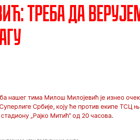
ић: Треба да верује
агу
ба нашег тима Милош Милојевић је изнео оче
 Суперлиге Србије, коју ће против екипе ТСЦ 
 стадиону „Рајко Митић“ од 20 часова.