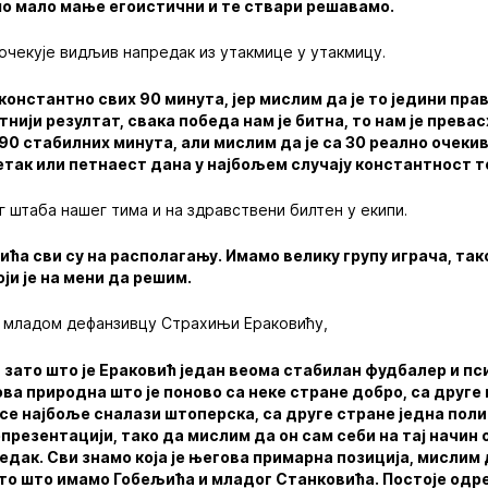
мо мало мање егоистични и те ствари решавамо.
 очекује видљив напредак из утакмице у утакмицу.
константно свих 90 минута, јер мислим да је то једини прав
тнији резултат, свака победа нам је битна, то нам је прева
 90 стабилних минута, али мислим да је са 30 реално очекив
етак или петнаест дана у најбољем случају константност т
 штаба нашег тима и на здравствени билтен у екипи.
ића сви су на располагању. Имамо велику групу играча, так
ји је на мени да решим.
 о младом дефанзивцу Страхињи Ераковићу,
и, зато што је Ераковић један веома стабилан фудбалер и пс
ова природна што је поново са неке стране добро, са друге 
ој се најбоље сналази штоперска, са друге стране једна пол
репрезентацији, тако да мислим да он сам себи на тај начин
дак. Сви знамо која је његова примарна позиција, мислим 
ато што имамо Гобељића и младог Станковића. Постоје одр