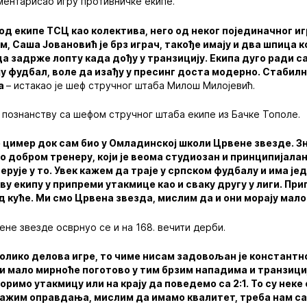
ментарисао игру противничке екипе.
од екипе ТСЦ као колектива, него од неког појединачног иг
, Саша Јовановић је брз играч, такође имају и два шпица к
да задрже лопту када дођу у транзицију. Екипа дуго ради с
ју фудбал, воле да изађу у пресинг доста модерно. Стабил
ма
– истакао је шеф стручног штаба Милош Милојевић.
о познанству са шефом стручног штаба екипе из Бачке Тополе.
 цимер док сам био у Омладинској школи Црвене звезде. Зн
 о добром тренеру, који је веома студиозан и принципијалан
ерује у то. Увек кажем да траје у српском фудбалу и има је
ву екипу у припреми утакмице као и сваку другу у лиги. Пр
 куће. Ми смо Црвена звезда, мислим да и они морају мало
не звезде осврнуо се и на 168. вечити дерби.
олико делова игре, то чиме нисам задовољан је константн
 и мало мирноће поготово у тим брзим нападима и транзици
оримо утакмицу или на крају да поведемо са 2:1. То су неке
ражим оправдања, мислим да имамо квалитет, треба нам са