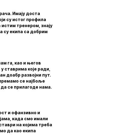
рача. Имају доста
оји су истог профила
а истим тренером, знају
на су екипа са добрим
ам га, као и његов
 у ставрима које ради,
дан доабр развојни пут.
ипремамо се најбоље
 да се прилагоде нама.
ост и офанзивно и
јама, када смо имали
 ставри на којима треба
мо да као екипа