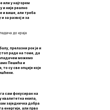
е или у најгорем
у и није реално
е и више, али треба
и за развој и за
падача до краја
алу, прелазни рок је и
стоп раде на томе, да
 нападачем можемо
мамо Пешића и
, то су све опције које
ришћени.
ега сам фокусиран на
у квалитетна екипа,
нам заједничка добра
а енергије, али прво