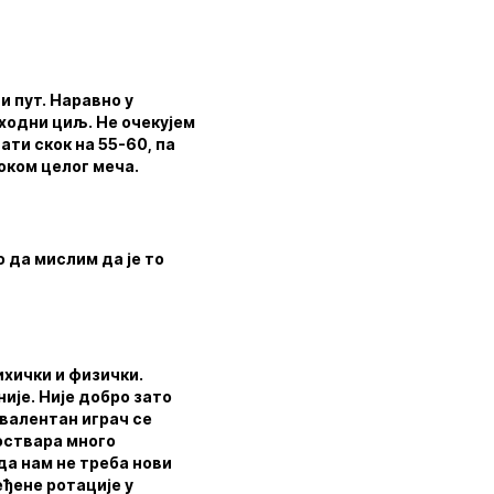
и пут. Наравно у
сходни циљ. Не очекујем
ати скок на 55-60, па
оком целог меча.
о да мислим да је то
ихички и физички.
није. Није добро зато
ивалентан играч се
 оствара много
да нам не треба нови
еђене ротације у