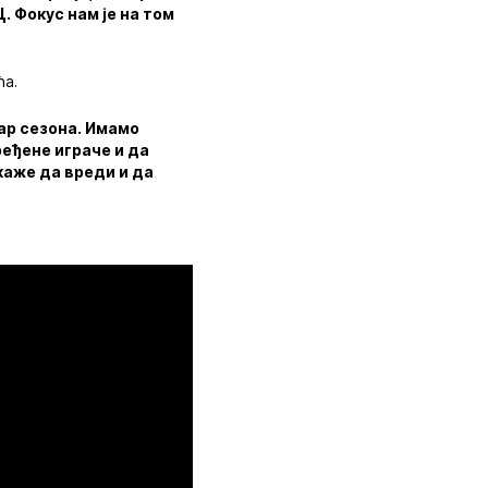
. Фокус нам је на том
ћа.
пар сезона. Имамо
ређене играче и да
окаже да вреди и да