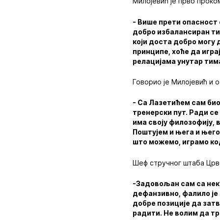
Милојевић је прво проко
- Више прети опасност 
добро избалансиран тим
који доста добро могу 
принципе, хоће да игра
релацијама унутар ти
Говорио је Милојевић и 
- Са Лазетићем сам био
тренерски пут. Ради се
има своју филозофију, в
Поштујем и њега и њего
што можемо, играмо код
Шеф стручног штаба Црве
-Задовољан сам са нек
дефанзивно, фалило је
добре позиције да затв
радити. Не волим да т