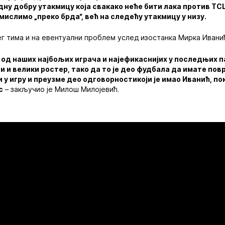
ну добру утакмицу која свакако неће бити лака против ТСЦ
мислимо „преко брда“, већ на следећу утакмицу у низу.
г тима и на евентуални проблем услед изостанка Мирка Ивани
н од наших најбољих играча и најефикаснијих у последњих 
и и велики ростер, тако да то је део фудбала да имате пов
и у игру и преузме део одговорностикоји је имао Иванић, п
с
– закључио је Милош Милојевић.