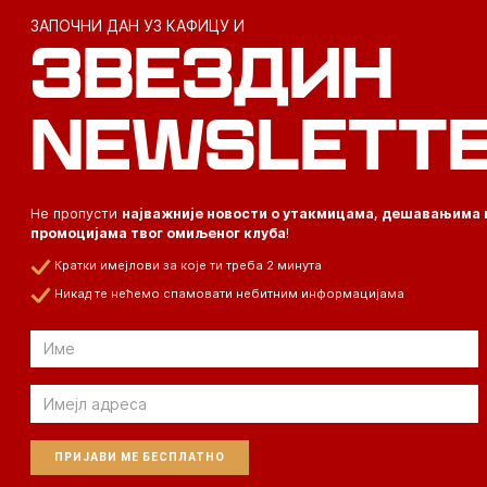
ЗАПОЧНИ ДАН УЗ КАФИЦУ И
ЗВЕЗДИН
NEWSLETT
Не пропусти
најважније новости о утакмицама, дешавањима 
промоцијама твог омиљеног клуба
!
Кратки имејлови за које ти треба 2 минута
Никад те нећемо спамовати небитним информацијама
Email
Email