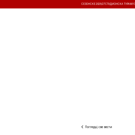
СЕЗОНСКЕ 2026/27
СТАДИОНСКА ТУРА
МУ
ВЕСТИ
ТАКМИЧЕЊА
РЕЗУЛТА
Погледај све вести