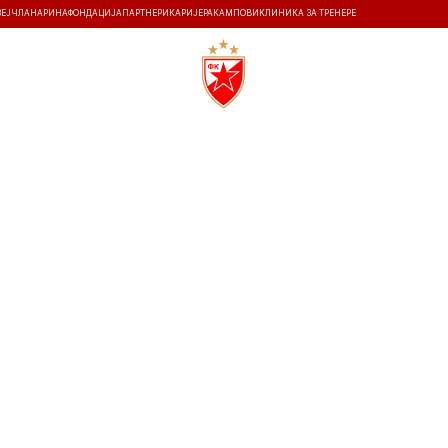
ЗЕЈ
ЧЛАНАРИНА
ФОНДАЦИЈА
ПАРТНЕРИ
КАРИЈЕРА
КАМПОВИ
КЛИНИКА ЗА ТРЕНЕРЕ
ТИ
ИСТОРИЈА
Т