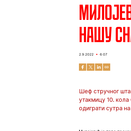
Милојев
нашу сн
2.9.2022
6:07
Шеф стручног шта
утакмицу 10. кола
одиграти сутра на