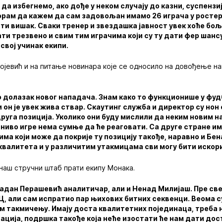
да избегнемо, ако дође у неком случају до казни, суспензиј
орам да кажем да сам задовољан имамо 26 играча у ростер
и вишак. Сваки тренер и звездашка јавност увек хоће бољ
и трезвено и свим тим играчима који су ту дати фер шансу 
 свој учинак екипи.
јевић и на питање новинара које се односило на довођење на
мо долазак новог нападача. Знам како то функционише у фудб
 он је увек жива ствар. Скаутинг служба и директор су нон 
 друга позиција. Уколико они буду мислили да неким новим
ниво игре нема сумње да ће реаговати. Са друге стране и
има који може да покрије ту позицију такође, наравно и Бена
 квалитета и у различитим утакмицама сви могу бити иско
 наш стручни штаб прати екипу Монака.
ладан Перашевић аналитичар, али и Ненад Милијаш. Пре св
, али сам испратио пар њихових битних секвенци. Веома с
ом такмичењу. Имају доста квалитетних појединаца, треба 
вација, подршка такође која неће изостати ће нам дати дост