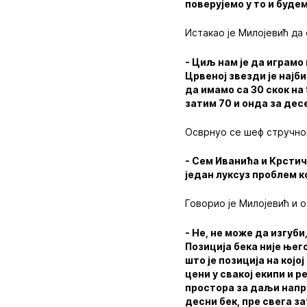
поверујемо у то и буде
Истакао је Милојевић да
- Циљ нам је да играмо 
Црвеној звезди је најби
да имамо са 30 скок на
затим 70 и онда за дес
Осврнуо се шеф стручног
- Сем Иванића и Крстич
један луксуз проблем ко
Говорио је Милојевић и
- Не, не може да изгуб
Позиција бека није њег
што је позиција на кој
цени у свакој екипи и 
простора за даљи напре
десни бек, пре свега з