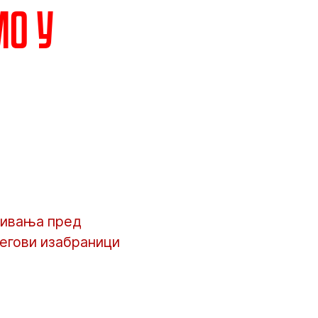
мо у
кивања пред
његови изабраници