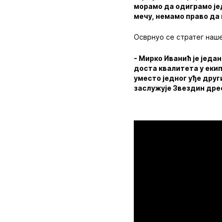
морамо да одиграмо јед
мечу, немамо право да 
Осврнуо се стратег наше
- Мирко Иванић је једа
доста квалитета у екип
уместо једног уђе друг
заслужује Звездин дре