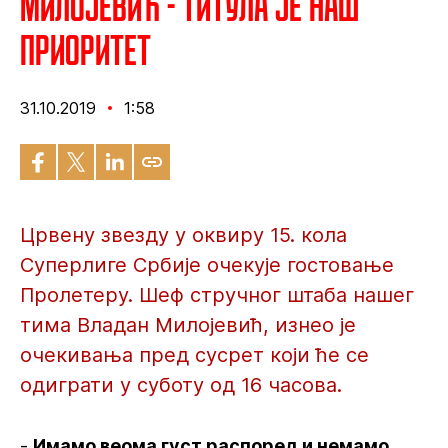
Милојевић - Титула је наш
приоритет
31.10.2019
1:58
Црвену звезду у оквиру 15. кола
Суперлиге Србије очекује гостовање
Пролетеру. Шеф стручног штаба нашег
тима Владан Милојевић, изнео је
очекивања пред сусрет који ће се
одиграти у суботу од 16 часова.
-
Имамо веома густ распоред и немамо