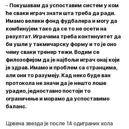
-
Покушавам да успоставим систем у ком
ће сваки играч знати шта треба да ради.
Имамо велики фонд фудбалера и могу да
комбинујем тако да се то не осети на
резултат. Играчима треба континуитет да
би ушли у такмичарску форму и то је оно
чему сваки тренер тежи. Водим се
филозофијом да је најбољи играч онај који
је здрав. Имамо и проблем са странцима,
али они то разумеју. Кад неко буде ван
протокола не значи да је нешто лоше
урадио, једноставно постоји то
ограничење и морамо да успоставимо
баланс.
Црвена звезда је после 14 одиграних кола