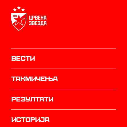
Вести
Такмичења
резултати
историја