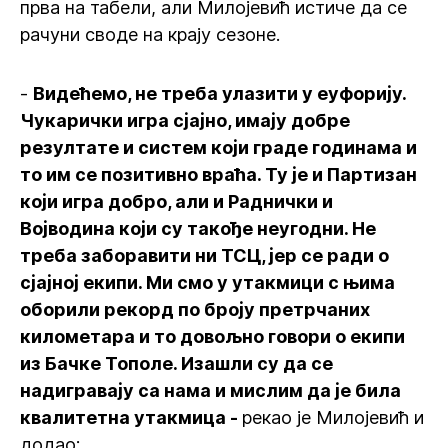
прва на табели, али Милојевић истиче да се
рачуни своде на крају сезоне.
-
Видећемо, не треба улазити у еуфорију.
Чукарички игра сјајно, имају добре
резултате и систем који граде годинама и
то им се позитивно враћа. Ту је и Партизан
који игра добро, али и Раднички и
Војводина који су такође неугодни. Не
треба заборавити ни ТСЦ, јер се ради о
сјајној екипи. Ми смо у утакмици с њима
оборили рекорд по броју претрчаних
километара и то довољно говори о екипи
из Бачке Тополе. Изашли су да се
надигравају са нама и мислим да је била
квалитетна утакмица -
рекао је Милојевић и
додао: