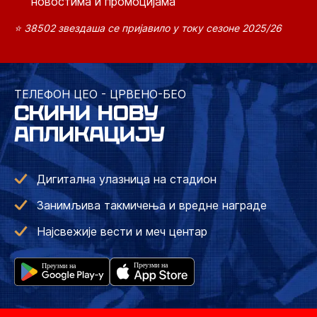
новостима и промоцијама
⭐ 38502 звездаша се пријавило у току сезоне 2025/26
ТЕЛЕФОН ЦЕО - ЦРВЕНО-БЕО
СКИНИ НОВУ
АПЛИКАЦИЈУ
Дигитална улазница на стадион
Занимљива такмичења и вредне награде
Најсвежије вести и меч центар