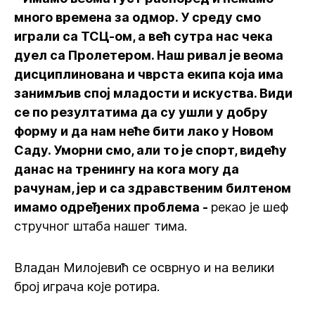
много времена за одмор. У среду смо
играли са ТСЦ-ом, а већ сутра нас чека
дуел са Пролетером. Наш ривал је веома
дисциплинована и чврста екипа која има
занимљив спој младости и искуства. Види
се по резултатима да су ушли у добру
форму и да нам неће бити лако у Новом
Саду. Уморни смо, али то је спорт, видећу
данас на тренингу на кога могу да
рачунам, јер и са здравственим билтеном
имамо одређених проблема -
рекао је шеф
стручног штаба нашег тима.
Владан Милојевић се осврнуо и на велики
број играча које ротира.