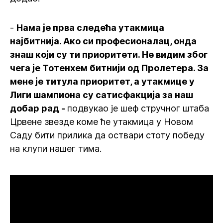
-
Нама је прва следећа утакмица
најбитнија. Ако си професионалац, онда
знаш који су ти приоритети. Не видим због
чега је Тотенхем битнији од Пролетера. За
мене је титула приоритет, а утакмице у
Лиги шампиона су сатисфакција за наш
добар рад -
подвукао је шеф стручног штаба
Црвене звезде коме ће утакмица у Новом
Саду бити прилика да оствари стоту победу
на клупи нашег тима.