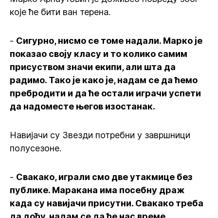
које ће бити ван терена.
-
Сигурно, нисмо се томе надали. Марко је
показао своју класу и то колико самим
присуством значи екипи, али шта да
радимо. Тако је како је, надам се да ћемо
пребродити и да ће остали играчи успети
да надоместе његов изостанак.
Навијачи су Звезди потребни у завршници
полусезоне.
-
Свакако, играли смо две утакмице без
публике. Маракана има посебну драж
када су навијачи присутни. Свакако треба
да дођу, надам се да ће нас време