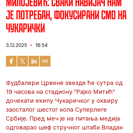
Милојевић: Сваки навијач нам
је потребан, фокусирани смо на
Чукарички
3.12.2025
18:54
Фудбалери Црвене звезде ће сутра од
19 часова на стадиону "Рајко Митић"
дочекати екипу Чукаричког у оквиру
заосталог шестог кола Суперлиге
Србије. Пред меч је на питања медија
одговарао шеф стручног штаба Владан