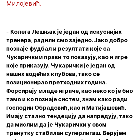
Милојевић.
-
Колега Лешњак је један од искуснијих
тренера, радили смо заједно. Јако добро
познаје фудбал и резултати које са
Чукаричким прави то показују, као и игре
које приказују. Чукарички је један од
наших водећих клубова, тако се
позиционирао претходних година.
Форсирају младе играче, као неко ко је био
тамо и ко познаје систем, знам како ради
господин Обрадовић, као и Матијашевић.
Имају стално тендецију да напредују, тако
да мислим да је Чукарички у овом
тренутку стабилан суперлигаш. Верујем