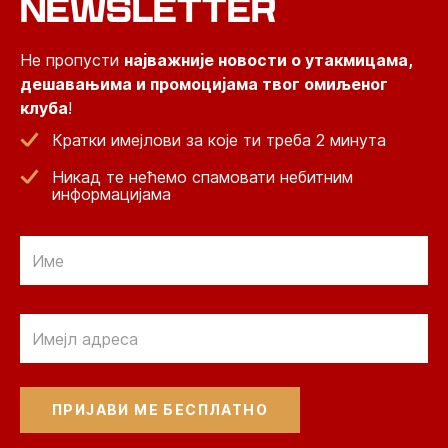
NEWSLETTER
Не пропусти
најважније новости о утакмицама,
дешавањима и промоцијама твог омиљеног
клуба
!
Кратки имејлови за које ти треба 2 минута
Никад те нећемо спамовати небитним
информацијама
Email
Email