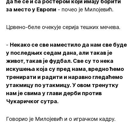
да ће се и са ростером који имају борити
за место у Европи
- почео је Милојевић.
Црвено-белe очекује серија тешких мечева.
-
Некако се све наместило да нам све буде
у последњих седам дана, али такав је
живот, такав је фудбал. Све су то нека
искушења која су пред нама, вредно ћемо
тренирати и радити и наравно гледаћемо
утакмицу по утакмицу. У овом тренутку
нам је свима у глави дерби против
Чукаричког сутра.
Говорио је Милојевић и о играчком кадру.