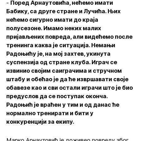
-
Поред Арнаутовића, нећемо имати
Бабику, са друге стране и Лучића. Њих
нећемо сигурно имати до краја
полусезоне. Имамо неких малих
пријављених повреда, али видећемо после
тренинга каква је ситуација. Немањи
Радоњићу је, на мој захтев, укинута
суспензија од стране клуба. Играч се
извинио својим саиграчима и стручном
штабу и обећао је да ће извршавати своје
обавезе као и сви остали играчи што је био
предуслов да се поступак оконча.
Радоњић је враћен у тим и од данас ће
нормално тренирати и бити у
конкуренцији за екипу.
Марко Арнаутовић је доживео повреду због