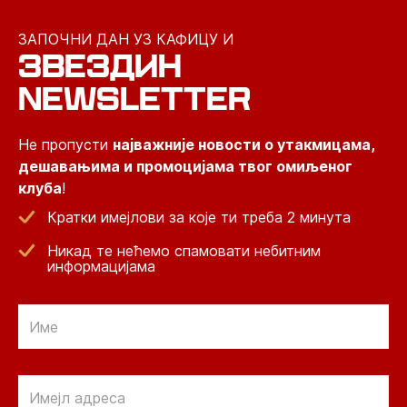
ЗАПОЧНИ ДАН УЗ КАФИЦУ И
ЗВЕЗДИН
NEWSLETTER
Не пропусти
најважније новости о утакмицама,
дешавањима и промоцијама твог омиљеног
клуба
!
Кратки имејлови за које ти треба 2 минута
Никад те нећемо спамовати небитним
информацијама
Email
Email