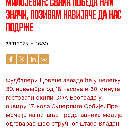
Милојевић: Свака победа нам
значи, позивам навијаче да нас
подрже
29.11.2025
16:30
Фудбалери Црвене звезде ће у недељу
30. новембра од 18 часова и 30 минута
гостовати екипи ОФК Београда у
оквиру 17. кола Суперлиге Србије. Пре
меча је на питања представника медија
одговарао шеф стручног штаба Владан