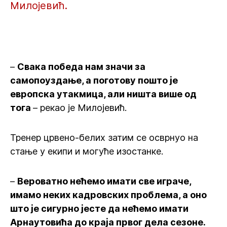
Милојевић.
–
Свака победа нам значи за
самопоуздање, а поготову пошто је
европска утакмица, али ништа више од
тога
– рекао је Милојевић.
Тренер црвено-белих затим се осврнуо на
стање у екипи и могуће изостанке.
–
Вероватно нећемо имати све играче,
имамо неких кадровских проблема, а оно
што је сигурно јесте да нећемо имати
Арнаутовића до краја првог дела сезоне.