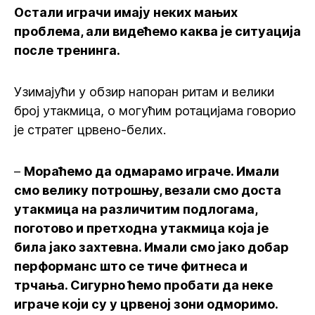
Остали играчи имају неких мањих
проблема, али видећемо каква је ситуација
после тренинга.
Узимајући у обзир напоран ритам и велики
број утакмица, о могућим ротацијама говорио
је стратег црвено-белих.
–
Мораћемо да одмарамо играче. Имали
смо велику потрошњу, везали смо доста
утакмица на различитим подлогама,
поготово и претходна утакмица која је
била јако захтевна. Имали смо јако добар
перформанс што се тиче фитнеса и
трчања. Сигурно ћемо пробати да неке
играче који су у црвеној зони одморимо.