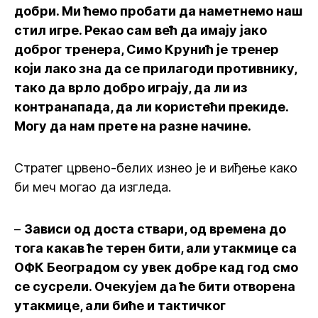
добри. Ми ћемо пробати да наметнемо наш
стил игре. Рекао сам већ да имају јако
доброг тренера, Симо Крунић је тренер
који лако зна да се прилагоди противнику,
тако да врло добро играју, да ли из
контранапада, да ли користећи прекиде.
Могу да нам прете на разне начине.
Стратег црвено-белих изнео је и виђење како
би меч могао да изгледа.
–
Зависи од доста ствари, од времена до
тога какав ће терен бити, али утакмице са
ОФК Београдом су увек добре кад год смо
се сусрели. Очекујем да ће бити отворена
утакмице, али биће и тактичког