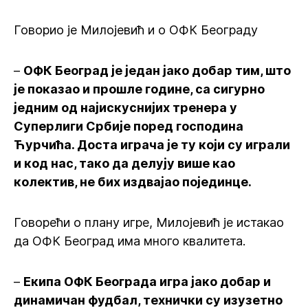
Говорио је Милојевић и о ОФК Београду
–
ОФК Београд је један јако добар тим, што
је показао и прошле године, са сигурно
једним од најискуснијих тренера у
Суперлиги Србије поред господина
Ћурчића. Доста играча је ту који су играли
и код нас, тако да делују више као
колектив, не бих издвајао појединце.
Говорећи о плану игре, Милојевић је истакао
да ОФК Београд има много квалитета.
–
Екипа ОФК Београда игра јако добар и
динамичан фудбал, технички су изузетно