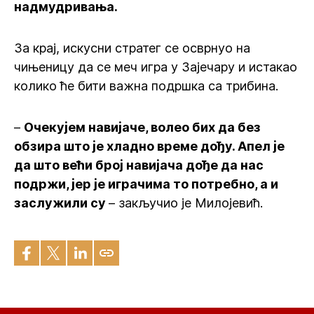
надмудривања.
За крај, искусни стратег се осврнуо на
чињеницу да се меч игра у Зајечару и истакао
колико ће бити важна подршка са трибина.
–
Очекујем навијаче, волео бих да без
обзира што је хладно време дођу. Апел је
да што већи број навијача дође да нас
подржи, јер је играчима то потребно, а и
заслужили су
– закључио је Милојевић.