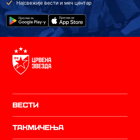
Најсвежије вести и меч центар
Вести
Такмичења