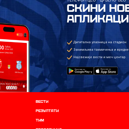
СКИНИ НО
АПЛИКАЦИ
Дигитална улазница на стадион
Занимљива такмичења и вредне
Најсвежије вести и меч центар
Вести
резултати
ТИМ