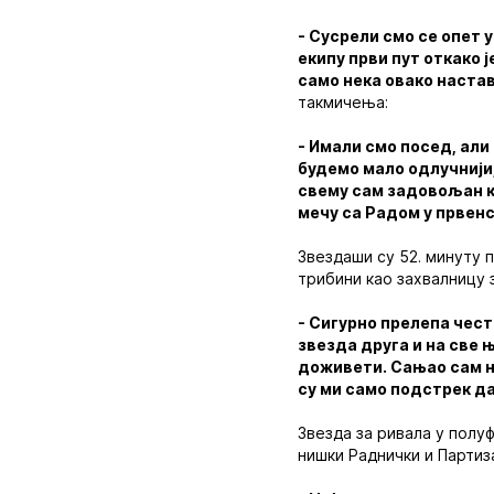
- Сусрели смо се опет 
екипу први пут откако 
само нека овако наста
такмичења:
- Имали смо посед, али
будемо мало одлучнији,
свему сам задовољан к
мечу са Радом у првен
Звездаши су 52. минуту 
трибини као захвалницу 
- Сигурно прелепа чест
звезда друга и на све њ
доживети. Сањао сам н
су ми само подстрек д
Звезда за ривала у полуф
нишки Раднички и Партиз