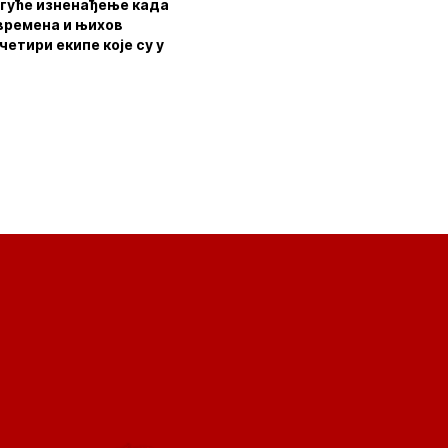
могуће изненађење када
 времена и њихов
четири екипе које су у