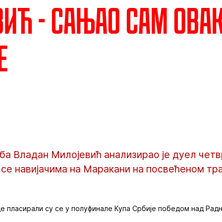
ић - Сањао сам ова
е
ба Владан Милојевић анализирао је дуел чет
 се навијачима на Маракани на посвећеном тр
 пласирали су се у полуфинале Купа Србије победом над Радн