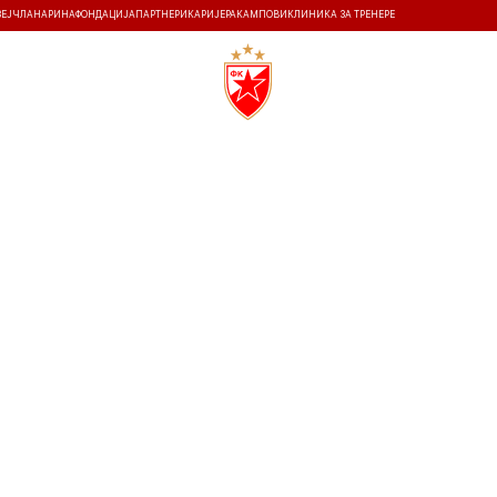
ЗЕЈ
ЧЛАНАРИНА
ФОНДАЦИЈА
ПАРТНЕРИ
КАРИЈЕРА
КАМПОВИ
КЛИНИКА ЗА ТРЕНЕРЕ
ТИ
ИСТОРИЈА
Т