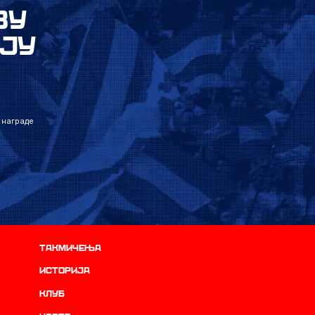
ВУ
ЈУ
 награде
Такмичења
историја
Клуб