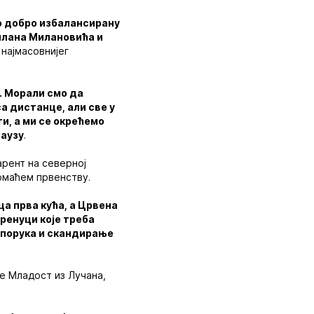
ло добро избалансирану
Милана Милановића и
 најмасовнијег
. Морали смо да
а дистанце, али све у
и, а ми се окрећемо
паузу
.
арент на северној
омаћем првенству.
ца прва кућа, а Црвена
тренуци које треба
 порука и скандирање
је Младост из Лучана,