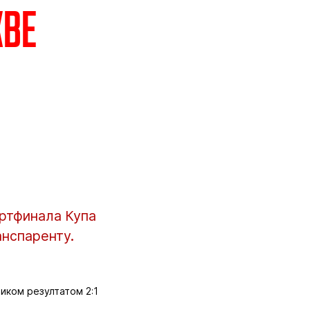
кве
вртфинала Купа
анспаренту.
иком резултатом 2:1