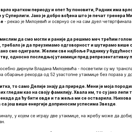
у врло кратком периоду и опет ћу поновити, Радник има вр
је у Суперлиги. Јако је добро вођена што је печат тренера 
ве
- рекао је Милојевић и осврнуо се на сам дуел четвртфинала
 мислим да смо могли и раније да решимо меч трећим голом
 требало је да преузимамо одговорност и шутирамо више с
ако смо одиграли. Желим све најбоље Раднику у будућност
ству, односно последњој утакмици пред репрезентативну 
посебно дирнули Владана Милојевића - посветили су му трансп
за обарање рекорда од 52 узастопне утакмице без пораза у д
итка, то само Делије знају да приреде. Мени је моја породи
их гледам као на своју фамилију. Хвала им, то су јако лепи 
екада да ћу бити овде и та жеља ми се остварила. Њихова
а са још више енергије доприносим успесима Звезде
.
иналу, у којем се играју две утакмице, на жребу може да доби
ан.