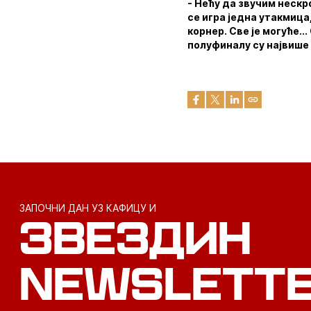
- Нећу да звучим нескр
се игра једна утакмица
корнер. Све је могуће..
полуфиналу су највише
ЗАПОЧНИ ДАН УЗ КАФИЦУ И
ЗВЕЗДИН
NEWSLETT