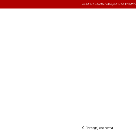
СЕЗОНСКЕ 2026/27
СТАДИОНСКА ТУРА
МУ
ВЕСТИ
ТАКМИЧЕЊА
РЕЗУЛТА
Погледај све вести