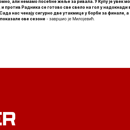
омно, али немамо посебне жеље за ривала. У Купу је увек 
, и против Радника се готово све свело на гол у надокнади
. Сада нас чекају сигурно две утакмице у борби за финале, а 
 показале ове сезоне
- завршио је Милојевић.
ER