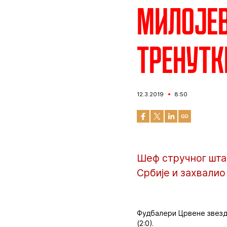
Милојев
тренутк
12.3.2019
8:50
Шеф стручног шта
Србије и захвалио
Фудбалери Црвене звезде
(2:0).