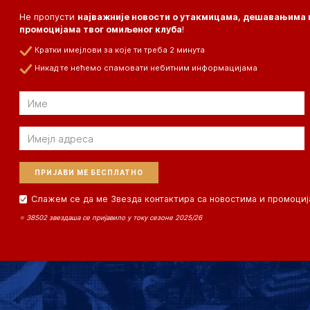
Не пропусти
најважније новости о утакмицама, дешавањима 
промоцијама твог омиљеног клуба
!
Кратки имејлови за које ти треба 2 минута
Никад те нећемо спамовати небитним информацијама
Email
Email
Слажем се да ме Звезда контактира са новостима и промоциј
⭐ 38502 звездаша се пријавило у току сезоне 2025/26