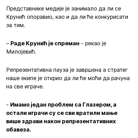
Представнике медије је занимало да ли се
Крунић опоравио, као и да ли ће конкурисати
за тим.
–
Раде Крунић је спреман
- рекао је
Милојевић.
Репрезентативна пауза је завршена а стратег
наше екипе је открио да ли ће моћи да рачуна
на све играче.
-
Имамо један проблем са Глазером, а
остали играчи су се сви вратили мање
више здрави након репрезентативних
обавеза.