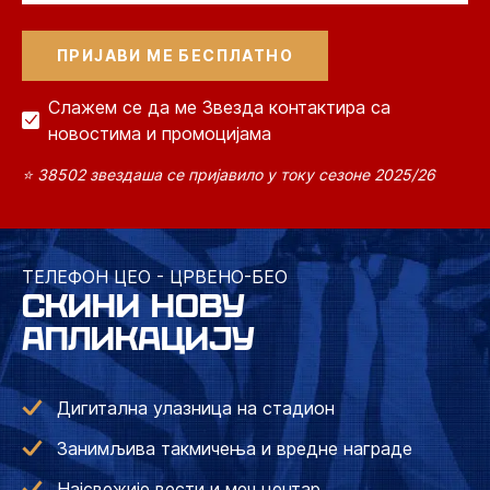
Слажем се да ме Звезда контактира са
новостима и промоцијама
⭐ 38502 звездаша се пријавило у току сезоне 2025/26
ТЕЛЕФОН ЦЕО - ЦРВЕНО-БЕО
СКИНИ НОВУ
АПЛИКАЦИЈУ
Дигитална улазница на стадион
Занимљива такмичења и вредне награде
Најсвежије вести и меч центар