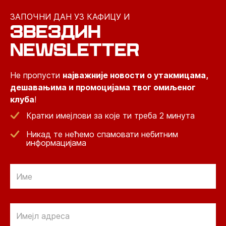
ЗАПОЧНИ ДАН УЗ КАФИЦУ И
ЗВЕЗДИН
NEWSLETTER
Не пропусти
најважније новости о утакмицама,
дешавањима и промоцијама твог омиљеног
клуба
!
Кратки имејлови за које ти треба 2 минута
Никад те нећемо спамовати небитним
информацијама
Email
Email