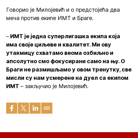
Говорио је Милојевић и о предстојећа два
меча против екипе ИМТ и Браге.
–
ИМТ је једна суперлигашка екипа која
има своје циљеве и квалитет. Ми ову
утакмицу схватамо веома озбиљно и
апсолутно смо фокусирани само на њу. О
Браги не размишљамо у овом тренутку, све
мисли су нам усмерене на дуел са екипом
ИМТ
– закључио је Милојевић.