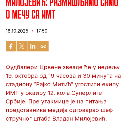
Милојевић: Размишљамо само
о мечу са ИМТ
18.10.2025
17:50
Фудбалери Црвене звезде ће у недељу
19. октобра од 19 часова и 30 минута на
стадиону “Рајко Митић” угостити екипу
ИМТ у оквиру 12. кола Суперлиге
Србије. Пре утакмице је на питања
представника медија одговарао шеф
стручног штаба Владан Милојевић.