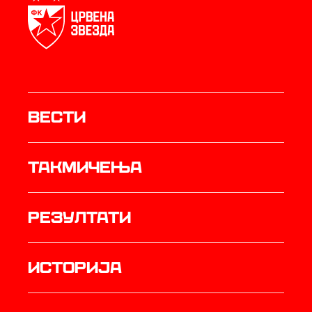
Вести
Такмичења
резултати
историја