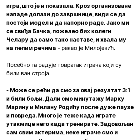
игра, што је и показала. Кроз организоване
нападе долази до завршнице, види се да
постоји модел и да напорно раде. Јако ми
се свиђа Бачка, пожелео бих колеги
Челару да само тако наставе, и хвала му
на лепим речима
- рекао је Милојевић.
Посебно га радује повратак играча који су
били ван строја.
- Може се рећи да смо за овај резултат 3:1
и били бољи. Дали смо минутажу Марку
Марину и Милану Родићу после дуже паузе
и повреда. Много је теже када играте
утакмице него када тренирате. Задовољан
сам свим актерима, неке играче смо и