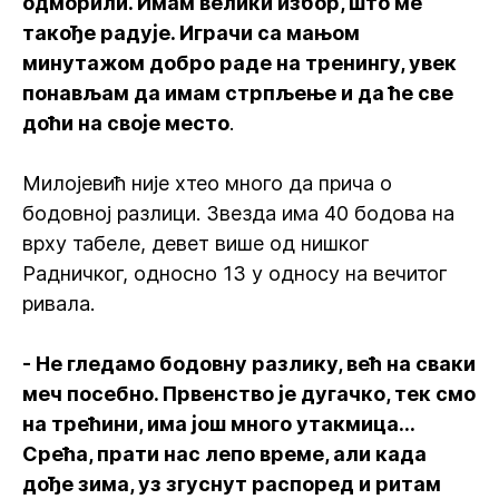
одморили. Имам велики избор, што ме
такође радује. Играчи са мањом
минутажом добро раде на тренингу, увек
понављам да имам стрпљење и да ће све
доћи на своје место
.
Милојевић није хтео много да прича о
бодовној разлици. Звезда има 40 бодова на
врху табеле, девет више од нишког
Радничког, односно 13 у односу на вечитог
ривала.
- Не гледамо бодовну разлику, већ на сваки
меч посебно. Првенство је дугачко, тек смо
на трећини, има још много утакмица...
Срећа, прати нас лепо време, али када
дође зима, уз згуснут распоред и ритам