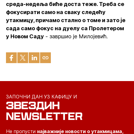
среда-недеља биће доста теже. Треба се
фокусирати само на сваку следећу
утакмицу, причамо стално о томе и зато је
сада само фокус на дуелу са Пролетером
у Новом Саду
- завршио је Милојевић.
ЗАПОЧНИ ДАН УЗ КАФИЦУ И
ЗВЕЗДИН
NEWSLETTER
Не пропусти
најважније новости о утакмицама,