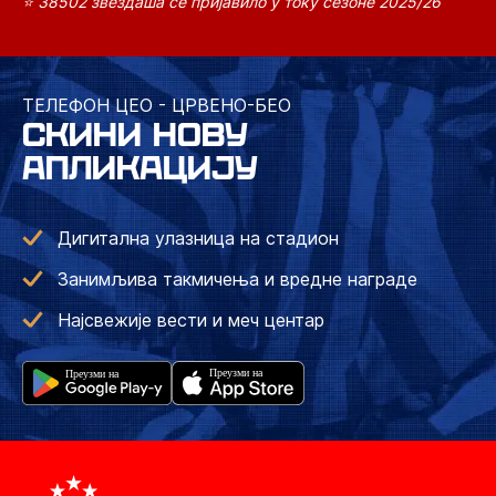
⭐ 38502 звездаша се пријавило у току сезоне 2025/26
ТЕЛЕФОН ЦЕО - ЦРВЕНО-БЕО
СКИНИ НОВУ
АПЛИКАЦИЈУ
Дигитална улазница на стадион
Занимљива такмичења и вредне награде
Најсвежије вести и меч центар