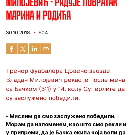
Милојевић - Радује повратак
Марина и Родића
30.10.2018
9:14
Тренер фудбалера Црвене звезде
Владан Милојевић рекао је после меча
са Бачком (3:1) у 14. колу Суперлиге да
су заслужено победили.
- Мислим да смо заслужено победили.
Морам да напоменем, као што смо рекли и
у припреми, да је Бачка екипа која воли да