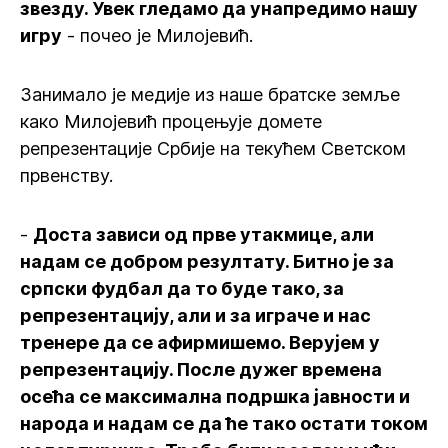
звезду. Увек гледамо да унапредимо нашу
игру
- почео је Милојевић.
Занимало је медије из наше братске земље
како Милојевић процењује домете
репрезентације Србије на текућем Светском
првенству.
-
Доста зависи од прве утакмице, али
надам се добром резултату. Битно је за
српски фудбал да то буде тако, за
репрезентацију, али и за играче и нас
тренере да се афирмишемо. Верујем у
репрезентацију. После дужег времена
осећа се максимална подршка јавности и
народа и надам се да ће тако остати током