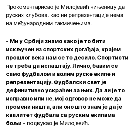
Прокоментарисао је Милојевић чињеницу да
руских клубова, као ни репрезентације нема
на међународним такмичењима.
-
Ми у Србији знамо како је то бити
искључен из спортских догађаја, крајем
прошлог века нам се то десило. Спортисти
не треба да испаштају. Лично, бавим се
само фудбалом и волим руске екипе и
репрезентацију. Фудбалски свет је
дефинитивно ускраћен за њих. Да ли је то
исправно или не, мој одговор не може да
промени ништа, али оно што знам је да је
квалитет фудбала са руским екипама
бољи
- подвукао је Милојевић.