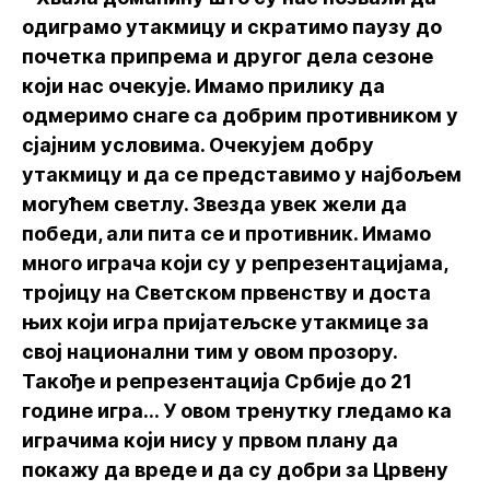
одиграмо утакмицу и скратимо паузу до
почетка припрема и другог дела сезоне
који нас очекује. Имамо прилику да
одмеримо снаге са добрим противником у
сјајним условима. Очекујем добру
утакмицу и да се представимо у најбољем
могућем светлу. Звезда увек жели да
победи, али пита се и противник. Имамо
много играча који су у репрезентацијама,
тројицу на Светском првенству и доста
њих који игра пријатељске утакмице за
свој национални тим у овом прозору.
Такође и репрезентација Србије до 21
године игра... У овом тренутку гледамо ка
играчима који нису у првом плану да
покажу да вреде и да су добри за Црвену