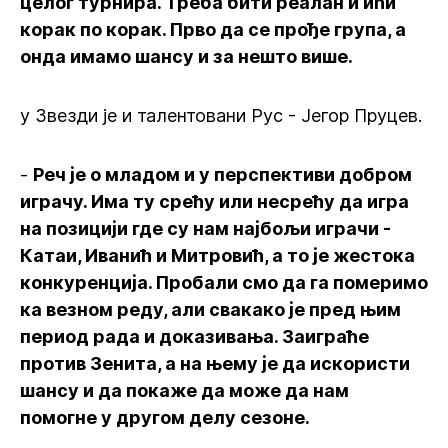
целог турнира. Треба бити реалан и ићи
корак по корак. Прво да се прође група, а
онда имамо шансу и за нешто више.
у Звезди је и талентовани Рус - Јегор Пруцев.
-
Реч је о младом и у перспективи добром
играчу. Има ту срећу или несрећу да игра
на позицији где су нам најбољи играчи -
Катаи, Иванић и Митровић, а то је жестока
конкуренција. Пробали смо да га померимо
ка везном реду, али свакако је пред њим
период рада и доказивања. Заиграће
против Зенита, а на њему је да искористи
шансу и да покаже да може да нам
помогне у другом делу сезоне.