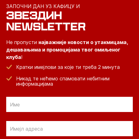
ЗАПОЧНИ ДАН УЗ КАФИЦУ И
ЗВЕЗДИН
NEWSLETTER
Не пропусти
најважније новости о утакмицама,
дешавањима и промоцијама твог омиљеног
клуба
!
Кратки имејлови за које ти треба 2 минута
Никад те нећемо спамовати небитним
информацијама
Email
Email