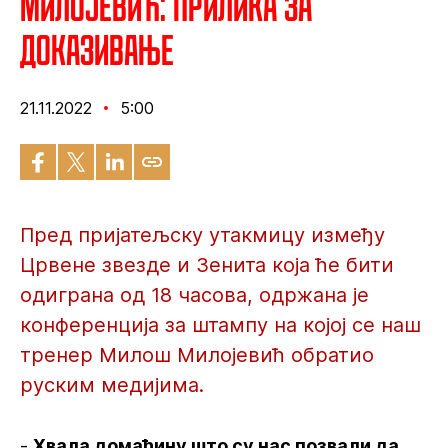
Милојевић: Прилика за
доказивање
21.11.2022
5:00
Пред пријатељску утакмицу између
Црвене звезде и Зенита која ће бити
одиграна од 18 часова, одржана је
конференција за штампу на којој се наш
тренер Милош Милојевић обратио
руским медијима.
-
Хвала домаћину што су нас позвали да