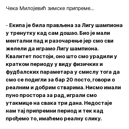
Чека Милојевић зимске припреме...
-
Екипа је била прављена за Лигу шампиона
у тренутку кад сам дошао. Био је мали
ментални пад и разочарење јер смо сви
желели да играмо Лигу шампиона.
Квалитет постоји, оно што смо урадили у
кратком периоду у виду физичких и
фудбалских параметара у смислу тога да
смо се подигли за бар 20 посто, говори о
реалним и добрим стварима. Нисмо имали
пуно простора за рад, играли смо
утакмице на свака три дана. Недостаје
нам тај припремни период и тек кад
прођемо то, имаћемо реалну слику.