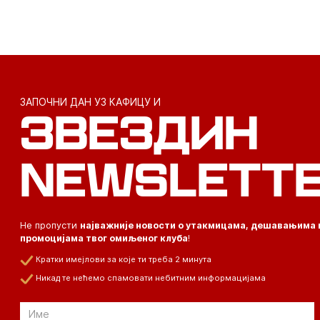
ЗАПОЧНИ ДАН УЗ КАФИЦУ И
ЗВЕЗДИН
NEWSLETT
Не пропусти
најважније новости о утакмицама, дешавањима 
промоцијама твог омиљеног клуба
!
Кратки имејлови за које ти треба 2 минута
Никад те нећемо спамовати небитним информацијама
Email