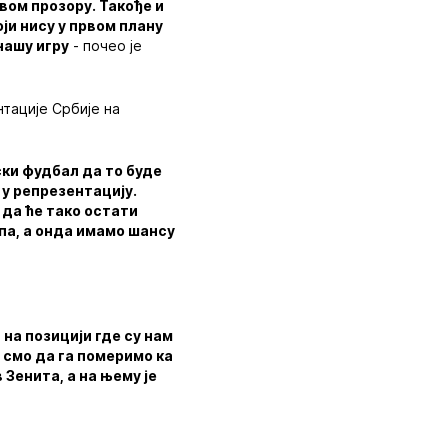
вом прозору. Такође и
оји нису у првом плану
нашу игру
- почео је
тације Србије на
ски фудбал да то буде
 у репрезентацију.
 да ће тако остати
упа, а онда имамо шансу
 на позицији где су нам
и смо да га померимо ка
Зенита, а на њему је