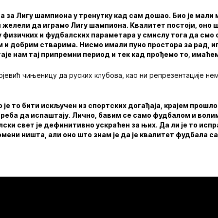
а за Лигу шампиона у тренутку кад сам дошао. Био је мали
 желели да играмо Лигу шампиона. Квалитет постоји, оно 
 физичких и фудбалских параметара у смислу тога да смо с
м и добрим стварима. Нисмо имали пуно простора за рад, и
аје нам тај припремни период и тек кад прођемо то, имаће
јевић чињеницу да руских клубова, као ни репрезентације не
о је то бити искључен из спортских догађаја, крајем прошло
реба да испаштају. Лично, бавим се само фудбалом и волим
ски свет је дефинитивно ускраћен за њих. Да ли је то испра
мени ништа, али оно што знам је да је квалитет фудбала с