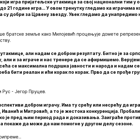
који игра пријатељске утакмице за свој национални тим у о
до 21 године игра... У овом тренутку гледамо ка играчима к
а су добри за Црвену звезду. Увек гледамо да унапредимо 
аше братске земље како Милојевић процењује домете репрезен
ству.
утакмице, али надам се добром резултату. Битно је за срп
у, али и за играче и нас тренере да се афирмишемо. Верујем
сећа се максимална подршка јавности и народа и надам се
реба бити реалан и ићи корак по корак. Прво да се прође гр
и Рус - Јегор Пруцев.
ерспективи добром играчу. Има ту срећу или несрећу да игра
, Иванић и Митровић, а то је жестока конкуренција. Пробал
ко је пред њим период рада и доказивања. Заиграће против 
а покаже да може да нам помогне у другом делу сезоне.
рипреме...