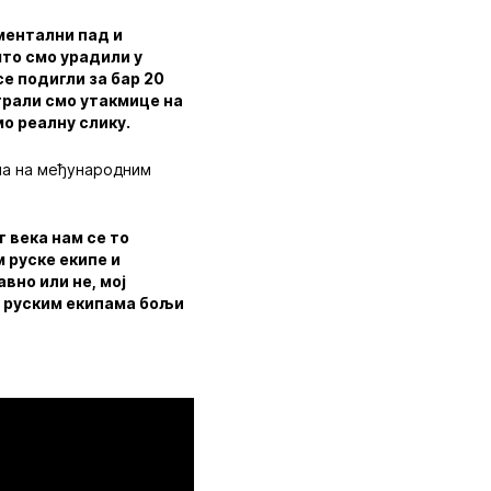
 ментални пад и
што смо урадили у
е подигли за бар 20
грали смо утакмице на
мо реалну слику.
ма на међународним
г века нам се то
 руске екипе и
вно или не, мој
а руским екипама бољи