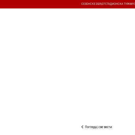
СЕЗОНСКЕ 2026/27
СТАДИОНСКА ТУРА
МУ
ВЕСТИ
ТАКМИЧЕЊА
РЕЗУЛТА
Погледај све вести