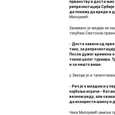
првенству и доста њих 
репрезентација Србије 
да покажу да вреде и д
Милојевић.
Занимало је медије из н
текућем Светском првен
-
Доста зависи од прве 
тако, за репрезентациј
После дужег времена о
током целог турнира. Т
и за нешто више.
у Звезди је и талентован
-
Реч је о младом и у п
најбољи играчи - Катаи
везном реду, али свака
да искористи шансу и д
Чека Милојевић зимске п