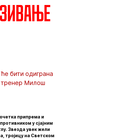
азивање
 ће бити одиграна
аш тренер Милош
почетка припрема и
 противником у сјајним
лу. Звезда увек жели
ма, тројицу на Светском