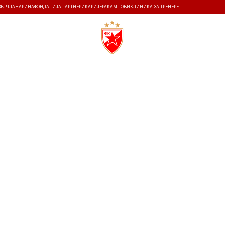
ЗЕЈ
ЧЛАНАРИНА
ФОНДАЦИЈА
ПАРТНЕРИ
КАРИЈЕРА
КАМПОВИ
КЛИНИКА ЗА ТРЕНЕРЕ
ТИ
ИСТОРИЈА
Т