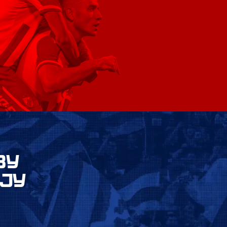
ВУ
ЈУ