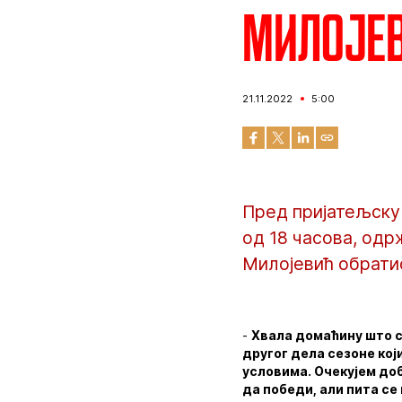
Милојев
21.11.2022
5:00
Пред пријатељску 
од 18 часова, одр
Милојевић обрати
-
Хвала домаћину што с
другог дела сезоне кој
условима. Очекујем до
да победи, али пита се