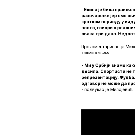
-
Екипа је била прављен
разочарење јер смо сви
кратком периоду у виду
посто, говори о реални
свака три дана. Недост
Прокоментарисао је Мило
такмичењима.
-
Ми у Србији знамо как
десило. Спортисти не т
репрезентацију. Фудбал
одговор не може да про
- подвукао је Милојевић.