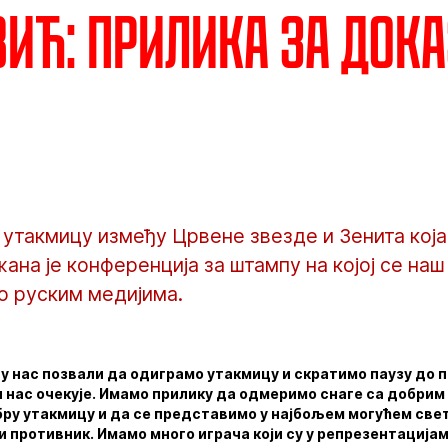
ић: Прилика за док
утакмицу између Црвене звезде и Зенита која
жана је конференција за штампу на којој се н
о руским медијима.
у нас позвали да одиграмо утакмицу и скратимо паузу до 
и нас очекује. Имамо прилику да одмеримо снаге са добрим
бру утакмицу и да се представимо у најбољем могућем свет
 и противник. Имамо много играча који су у репрезентација