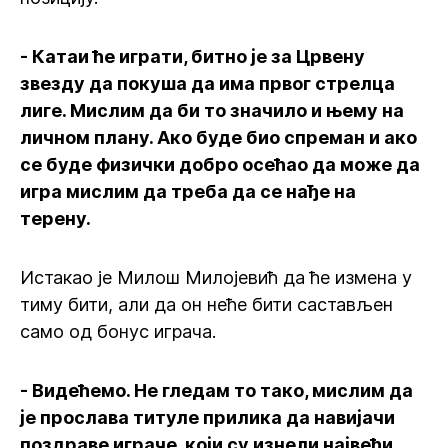
- Катаи ће играти, битно је за Црвену
звезду да покуша да има првог стрелца
лиге. Мислим да би то значило и њему на
личном плану. Ако буде био спреман и ако
се буде физички добро осећао да може да
игра мислим да треба да се нађе на
терену.
Истакао је Милош Милојевић да ће измена у
тиму бити, али да он неће бити састављен
само од бонус играча.
- Видећемо. Не гледам то тако, мислим да
је прослава титуле прилика да навијачи
поздраве играче, који су изнели највећи