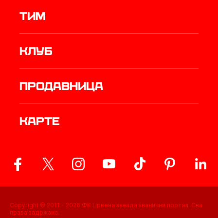
ТИМ
Клуб
продавница
Карте
Copyright © 2011 -
2026
ФК Црвена звезда званични портал. Сва
права задржана.