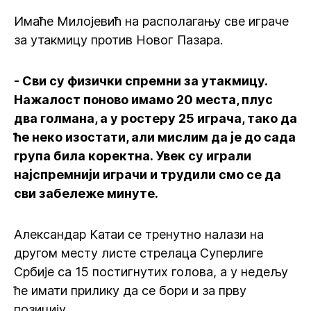
Имаће Милојевић на располагању све играче
за утакмицу против Новог Пазара.
- Сви су физички спремни за утакмицу.
Нажалост поново имамо 20 места, плус
два голмана, а у ростеру 25 играча, тако да
ће неко изостати, али мислим да је до сада
група била коректна. Увек су играли
најспремнији играчи и трудили смо се да
сви забележе минуте.
Александар Катаи се тренутно налази на
другом месту листе стрелаца Суперлиге
Србије са 15 постигнутих голова, а у недељу
ће имати прилику да се бори и за прву
позицију.