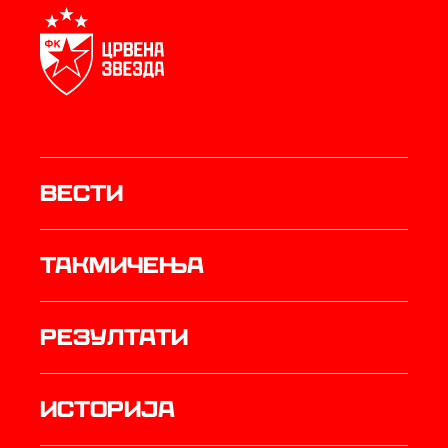
Вести
Такмичења
резултати
историја