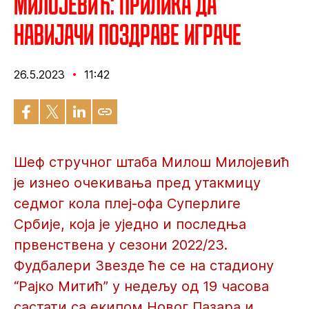
Милојевић: Прилика да
навијачи поздраве играче
26.5.2023
11:42
Шеф стручног штаба Милош Милојевић
је изнео очекивања пред утакмицу
седмог кола плеј-офа Суперлиге
Србије, која је уједно и последња
првенствена у сезони 2022/23.
Фудбалери Звезде ће се на стадиону
“Рајко Митић” у недељу од 19 часова
састати са екипом Новог Пазара и