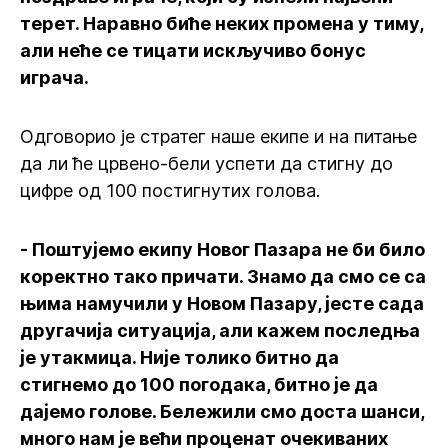
терет. Наравно биће неких промена у тиму,
али неће се тицати искључиво бонус
играча.
Одговорио је стратег наше екипе и на питање
да ли ће црвено-бели успети да стигну до
цифре од 100 постигнутих голова.
- Поштујемо екипу Новог Пазара не би било
коректно тако причати. Знамо да смо се са
њима намучили у Новом Пазару, јесте сада
другачија ситуација, али кажем последња
је утакмица. Није толико битно да
стигнемо до 100 погодака, битно је да
дајемо голове. Бележили смо доста шанси,
много нам је већи проценат очекиваних