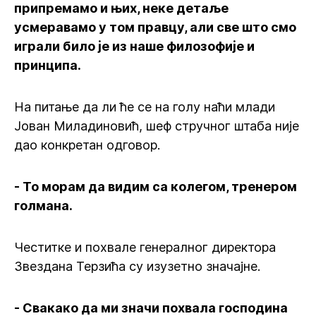
припремамо и њих, неке детаље
усмеравамо у том правцу, али све што смо
играли било је из наше филозофије и
принципа.
На питање да ли ће се на голу наћи млади
Јован Миладиновић, шеф стручног штаба није
дао конкретан одговор.
- То морам да видим са колегом, тренером
голмана.
Честитке и похвале генералног директора
Звездана Терзића су изузетно значајне.
- Свакако да ми значи похвала господина