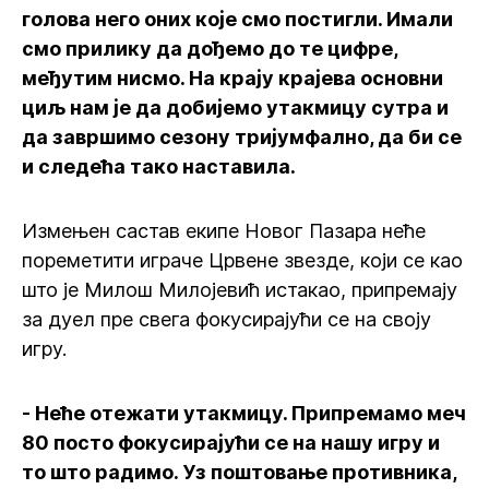
голова него оних које смо постигли. Имали
смо прилику да дођемо до те цифре,
међутим нисмо. На крају крајева основни
циљ нам је да добијемо утакмицу сутра и
да завршимо сезону тријумфално, да би се
и следећа тако наставила.
Измењен састав екипе Новог Пазара неће
пореметити играче Црвене звезде, који се као
што је Милош Милојевић истакао, припремају
за дуел пре свега фокусирајући се на своју
игру.
- Неће отежати утакмицу. Припремамо меч
80 посто фокусирајући се на нашу игру и
то што радимо. Уз поштовање противника,