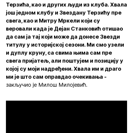
Терзића, као и других људи из клуба. Хвала
још једном клубу и Звездану Терзићу пре
свега, као и Митру Мркели који су
веровали када је Дејан Станковић отишао
да сам ја тај који може да донесе Звезди
титулу у историјској сезони. Ми смо узели
и дуплу круну, са свима њима сам пре
свега пријатељ, али поштујем и позицију у
којој су моји надређени. Хвала им и драго
ми је што сам оправдао очекивања -
закључио је Милош Милојевић.