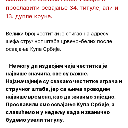
прославити освајање 34. титуле, али и
13. дупле круне.
Велики број честитки је стигао на адресу
шефа стручног штаба црвено-белих после
освајања Купа Србије.
- Не могу да издвојим чија честитка је
највише значила, све су важне.
Најзначајније су свакако честитке играча и
стручног штаба, јер са њима проводим
највише времена, као да живимо заједно.
Прославили смо освајање Купа Србије, а
славићемо и у недељу када и званично
будемо узели титулу.