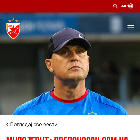
ЋИР
Погледај све вести