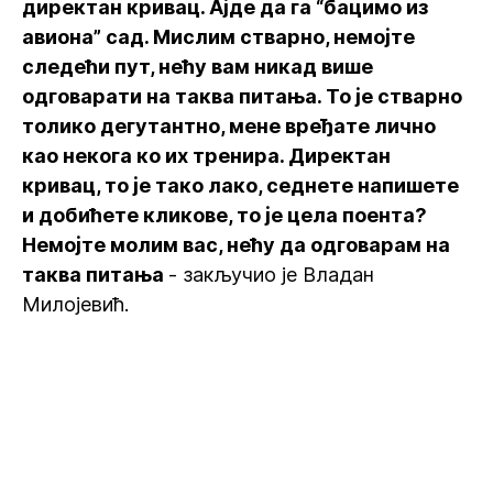
директан кривац. Ајде да га “бацимо из
авиона” сад. Мислим стварно, немојте
следећи пут, нећу вам никад више
одговарати на таква питања. То је стварно
толико дегутантно, мене вређате лично
као некога ко их тренира. Директан
кривац, то је тако лако, седнете напишете
и добићете кликове, то је цела поента?
Немојте молим вас, нећу да одговарам на
таква питања
- закључио је Владан
Милојевић.