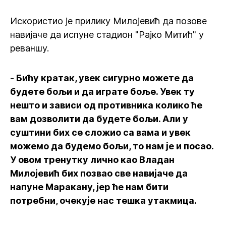
Искористио је прилику Милојевић да позове
навијаче да испуне стадион "Рајко Митић" у
реваншу.
-
Бићу кратак, увек сигурно можете да
будете бољи и да играте боље. Увек ту
нешто и зависи од противника колико ће
вам дозволити да будете бољи. Али у
суштини бих се сложио са вама и увек
можемо да будемо бољи, то нам је и посао.
У овом тренутку лично као Владан
Милојевић бих позвао све навијаче да
напуне Маракану, јер ће нам бити
потребни, очекује нас тешка утакмица.