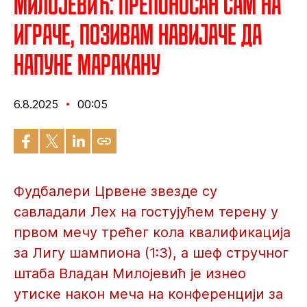
Милојевић: Препоносан сам на
играче, позивам навијаче да
напуне Маракану
6.8.2025
00:05
Фудбалери Црвене звезде су
савладали Лех на гостујућем терену у
првом мечу трећег кола квалификација
за Лигу шампиона (1:3), а шеф стручног
штаба Владан Милојевић је изнео
утиске након меча на конференцији за