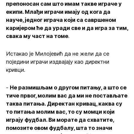
препоносан сам што имам такве играче у
екипи. Млађи играчи имају од кога да
науче, једног играча који са савршеном
каријером ће да уради све и да игра за тим,
свака му част на томе
.
Истакао је Милојевић да не жели да се
поједини играчи издвајају као директни
кривци.
-
Не размишљам о другом питању, а што се
тиче првог, молим вас да ми не постављате
таква питања. Директан кривац, каква су
то питања молим вас, то су момци који
играју фудбал. Ви морате да схватите,
помозите овом фудбалу, шта то значи