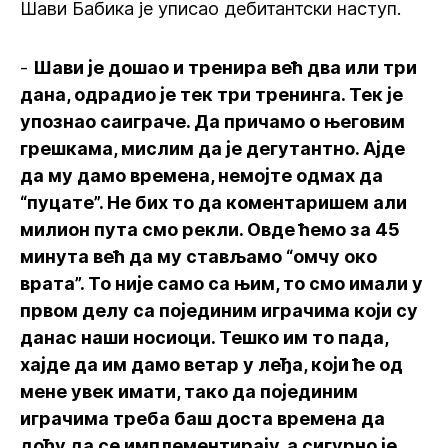
Шави Бабика је уписао дебитантски наступ.
-
Шави је дошао и тренира већ два или три
дана, одрадио је тек три тренинга. Тек је
упознао саиграче. Да причамо о његовим
грешкама, мислим да је дегутантно. Ајде
да му дамо времена, немојте одмах да
“пуцате”. Не бих то да коментаришем али
милион пута смо рекли. Овде ћемо за 45
минута већ да му стављамо “омчу око
врата”. То није само са њим, то смо имали у
првом делу са појединим играчима који су
данас наши носиоци. Тешко им то пада,
хајде да им дамо ветар у леђа, који ће од
мене увек имати, тако да појединим
играчима треба баш доста времена да
дођу да се имплементирају, а сигурно је