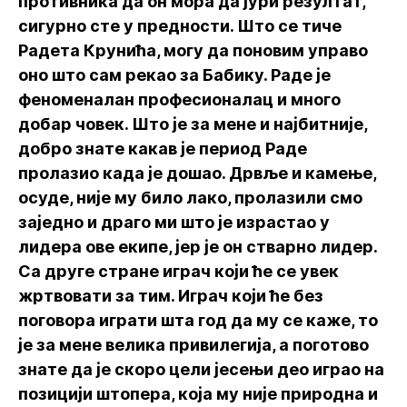
противника да он мора да јури резултат,
сигурно сте у предности. Што се тиче
Радета Крунића, могу да поновим управо
оно што сам рекао за Бабику. Раде је
феноменалан професионалац и много
добар човек. Што је за мене и најбитније,
добро знате какав је период Раде
пролазио када је дошао. Дрвље и камење,
осуде, није му било лако, пролазили смо
заједно и драго ми што је израстао у
лидера ове екипе, јер је он стварно лидер.
Са друге стране играч који ће се увек
жртвовати за тим. Играч који ће без
поговора играти шта год да му се каже, то
је за мене велика привилегија, а поготово
знате да је скоро цели јесењи део играо на
позицији штопера, која му није природна и