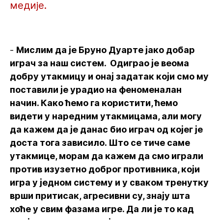
медије.
-
Мислим да је Бруно Дуарте јако добар
играч за наш систем. Одиграо је веома
добру утакмицу и онај задатак који смо му
поставили је урадио на феноменалан
начин. Како ћемо га користити, ћемо
видети у наредним утакмицама, али могу
да кажем да је данас био играч од којег је
доста тога зависило. Што се тиче саме
утакмице, морам да кажем да смо играли
против изузетно доброг противника, који
игра у једном систему и у сваком тренутку
врши притисак, агресивни су, знају шта
хоће у свим фазама игре. Да ли је то кад