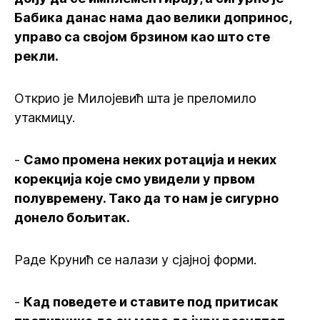
Бабика данас нама дао велики допринос,
управо са својом брзином као што сте
рекли.
Открио је Милојевић шта је преломило
утакмицу.
-
Само промена неких ротација и неких
корекција које смо увидели у првом
полувремену. Тако да то нам је сигурно
донело бољитак.
Раде Крунић се налази у сјајној форми.
-
Кад поведете и ставите под притисак