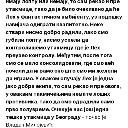
имају лопту или немају, то сам рекао и пре
утакмице, тако да је било очекивано да ће
Лех у фантастичном амбијенту, уз подршку
навијача одиграти квалитетно. Неке
ствари нисмо добро радили, лако смо
губили лопту, нисмо успели да
контролишемо утакмицу где је Лех
преузео контролу. Међутим, после тога
смо се мало консолидовали, где смо већ
почели да играмо оно што смо ми желели
да играмо. У сваком случају Лех је једна
јако добра екипа, то сам рекао и пре овога,
у оваквим такмичењима немате лоших
противника, тако да смо одрадили само
прво полувреме. Очекује нас још једна
тешка утакмица у Београду
- почео је
Владан Милојевић.