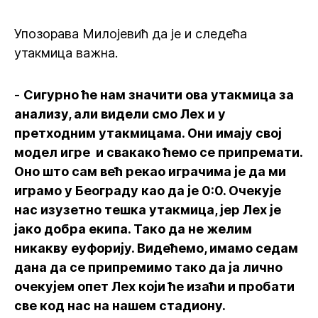
Упозорава Милојевић да је и следећа
утакмица важна.
-
Сигурно ће нам значити ова утакмица за
анализу, али видели смо Лех и у
претходним утакмицама. Они имају свој
модел игре и свакако ћемо се припремати.
Оно што сам већ рекао играчима је да ми
играмо у Београду као да је 0:0. Очекује
нас изузетно тешка утакмица, јер Лех је
јако добра екипа. Тако да не желим
никакву еуфорију. Видећемо, имамо седам
дана да се припремимо тако да ја лично
очекујем опет Лех који ће изаћи и пробати
све код нас на нашем стадиону.