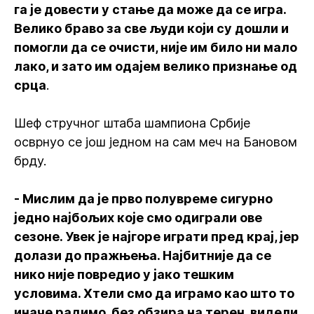
га је довести у стање да може да се игра.
Велико браво за све људи који су дошли и
помогли да се очисти, није им било ни мало
лако, и зато им одајем велико признање од
срца
.
Шеф стручног штаба шампиона Србије
осврнуо се још једном на сам меч на Бановом
брду.
- Мислим да је прво полувреме сигурно
једно најбољих које смо одиграли ове
сезоне. Увек је најгоре играти пред крај, јер
долази до пражњења. Најбитније да се
нико није повредио у јако тешким
условима. Хтели смо да играмо као што то
иначе радимо, без обзира на терен, видели