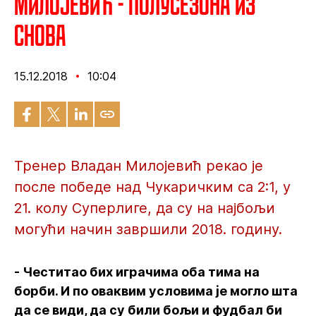
Милојевић - Полусезона из
снова
15.12.2018
10:04
Тренер Владан Милојевић рекао је
после победе над Чукаричким са 2:1, у
21. колу Суперлиге, да су на најбољи
могући начин завршили 2018. годину.
- Честитао бих играчима оба тима на
борби. И по оваквим условима је могло шта
да се види, да су били бољи и фудбал би