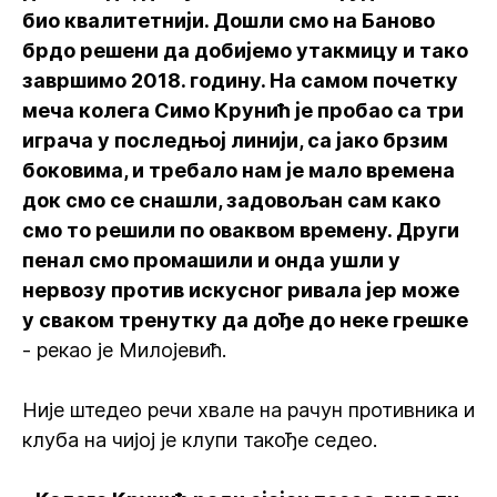
био квалитетнији. Дошли смо на Баново
брдо решени да добијемо утакмицу и тако
завршимо 2018. годину. На самом почетку
меча колега Симо Крунић је пробао са три
играча у последњој линији, са јако брзим
боковима, и требало нам је мало времена
док смо се снашли, задовољан сам како
смо то решили по оваквом времену. Други
пенал смо промашили и онда ушли у
нервозу против искусног ривала јер може
у сваком тренутку да дође до неке грешке
- рекао је Милојевић.
Није штедео речи хвале на рачун противника и
клуба на чијој је клупи такође седео.