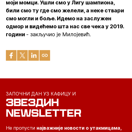
моји момци. Ушли смо у Лигу шампиона,
били смо ту где смо желели, а неке ствари
смо могли и боље. Идемо на заслужен
одмор и видећемо шта нас све чека у 2019.
години
- закључио је Милојевић.
ЗАПОЧНИ ДАН УЗ КАФИЦУ И
ЗВЕЗДИН
NEWSLETTER
Не пропусти
најважније новости о утакмицама,