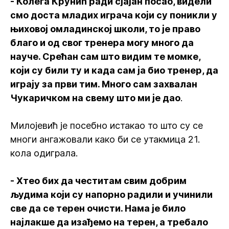
- Колега Крунић ради сјајан посао, видели
смо доста младих играча који су поникли у
њиховој омладинској школи, то је право
благо и од свог тренера могу много да
науче. Срећан сам што видим те момке,
који су били ту и када сам ја био тренер, да
играју за први тим. Много сам захвалан
Чукаричком на свему што ми је дао
.
Милојевић је посебно истакао то што су се
многи ангажовали како би се утакмица 21.
кола одиграла.
- Хтео бих да честитам свим добрим
људима који су напорно радили и учинили
све да се терен очисти. Нама је било
најлакше да изађемо на терен, а требало