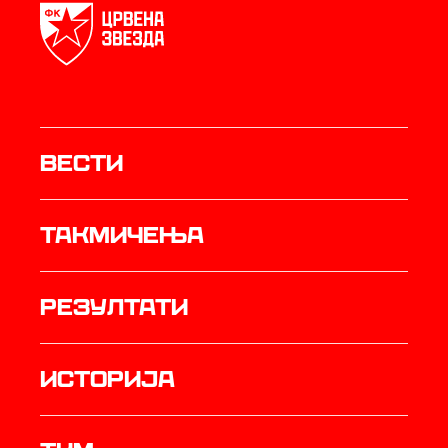
Вести
Такмичења
резултати
историја