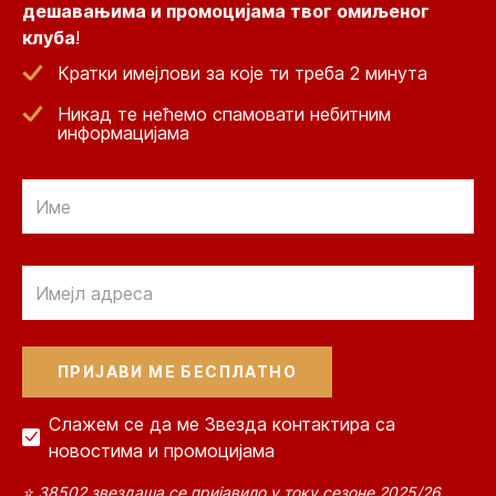
дешавањима и промоцијама твог омиљеног
клуба
!
Кратки имејлови за које ти треба 2 минута
Никад те нећемо спамовати небитним
информацијама
Email
Email
Слажем се да ме Звезда контактира са
новостима и промоцијама
⭐ 38502 звездаша се пријавило у току сезоне 2025/26