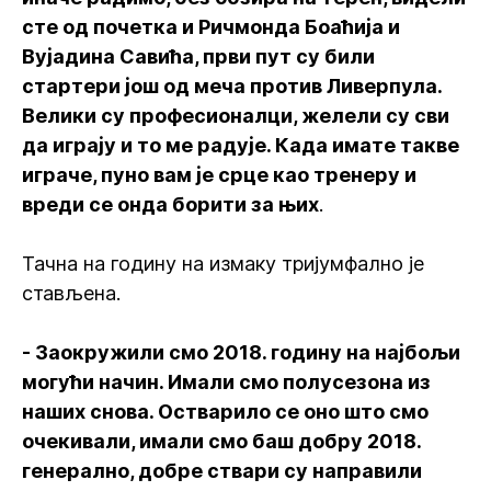
сте од почетка и Ричмонда Боаћија и
Вујадина Савића, први пут су били
стартери још од меча против Ливерпула.
Велики су професионалци, желели су сви
да играју и то ме радује. Када имате такве
играче, пуно вам је срце као тренеру и
вреди се онда борити за њих
.
Тачна на годину на измаку тријумфално је
стављена.
- Заокружили смо 2018. годину на најбољи
могући начин. Имали смо полусезона из
наших снова. Остварило се оно што смо
очекивали, имали смо баш добру 2018.
генерално, добре ствари су направили