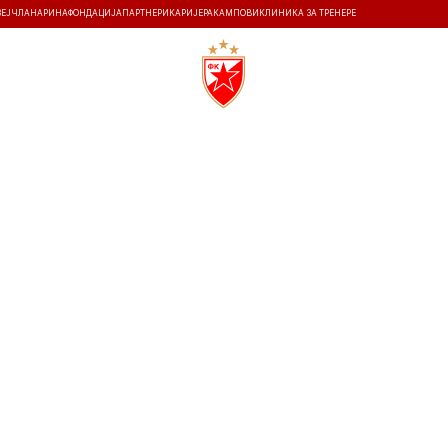
ЗЕЈ
ЧЛАНАРИНА
ФОНДАЦИЈА
ПАРТНЕРИ
КАРИЈЕРА
КАМПОВИ
КЛИНИКА ЗА ТРЕНЕРЕ
ТИ
ИСТОРИЈА
Т