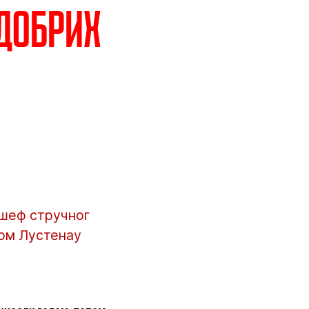
 добрих
 шеф стручног
јом Лустенау