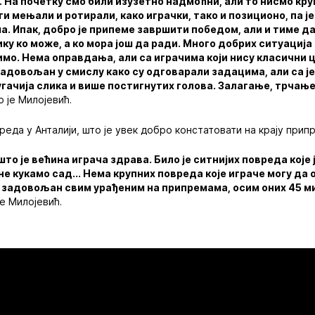
. На почетку смо били изузетно надмоћни, али то нисмо кр
 мењали и ротирали, како играчки, тако и позиционо, па ј
. Ипак, добро је припеме завршити победом, али и тиме да
ику ко може, а ко мора још да ради. Много добрих ситуација
димо. Нема оправдања, али са играчима који нису класични 
 задовољан у смислу како су одговарали задацима, али са 
гачија слика и више постигнутих голова. Залагање, трчање
о је Милојевић.
реда у Анталији, што је увек добро констатовати на крају прип
о је већина играча здрава. Било је ситнијих повреда које
 не кукамо сад... Нема крупних повреда које играче могу да
м задовољан свим урађеним на припремама, осим оних 45 м
је Милојевић.