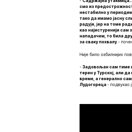
-
Садржајна утакмица..
смо из предострожности
нестабилно у периодима
тако да имамо јасну сл
радује, јер на томе ра
као најистуренији сам
нападачем, то била дру
за сваку похвалу
- поче
Није било озбилнијих пов
-
Задовољан сам тиме шт
терен у Турској, али да
време, а генерално са
Лудогореца
- подвукао 