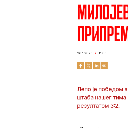
Милојев
припре
26.1.2023
11:03
Лепо је победом 
штаба нашег тима
резултатом 3:2.