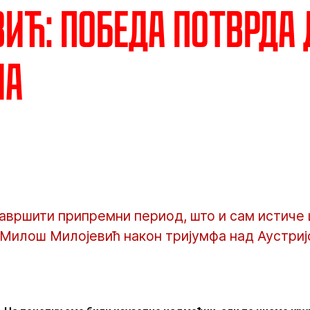
ић: Победа потврда
ма
завршити припремни период, што и сам истиче
 Милош Милојевић након тријумфа над Аустри