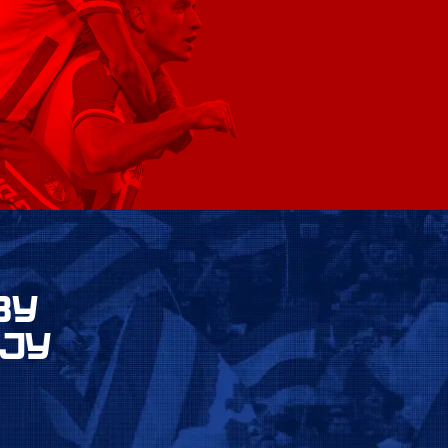
ВУ
ЈУ