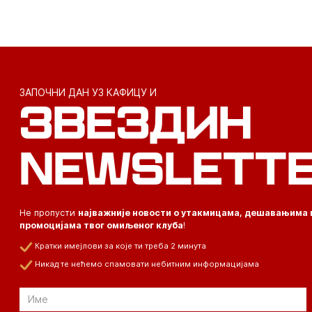
ЗАПОЧНИ ДАН УЗ КАФИЦУ И
ЗВЕЗДИН
NEWSLETT
Не пропусти
најважније новости о утакмицама, дешавањима 
промоцијама твог омиљеног клуба
!
Кратки имејлови за које ти треба 2 минута
Никад те нећемо спамовати небитним информацијама
Email