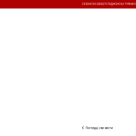
СЕЗОНСКЕ 2026/27
СТАДИОНСКА ТУРА
МУ
ВЕСТИ
ТАКМИЧЕЊА
РЕЗУЛТА
Погледај све вести