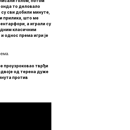
унисали голом, потом
е онда то деловало
 су сви добили минуте,
 и прилика, што ме
центарфори, а играли су
једним класичним
 и однос према игри је
рема.
 је проузроковао тврђи
 одвоје од терена дуже
инута против