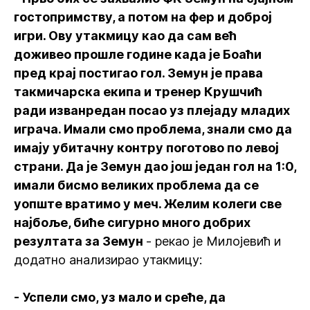
гостопримству, а потом на фер и доброј
игри. Ову утакмицу као да сам већ
доживео прошле године када је Боаћи
пред крај постигао гол. Земун је права
такмичарска екипа и тренер Крушчић
ради изванредан посао уз плејаду младих
играча. Имали смо проблема, знали смо да
имају убитачну контру поготово по левој
страни. Да је Земун дао још један гол на 1:0,
имали бисмо великих проблема да се
уопште вратимо у меч. Желим колеги све
најбоље, биће сигурно много добрих
резултата за Земун
- рекао је Милојевић и
додатно анализирао утакмицу:
- Успели смо, уз мало и среће, да