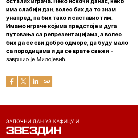
осталих играча. Неко искочи данас, неко
има слабији дан, волео бих да то знам
унапред, па бих тако и саставио тим.
Имамо играче којима предстоје и дуга
путовања са репрезентацијама, а волео
бих да се сви добро одморе, да буду мало
са породицама и да се врате свежи
-
завршио је Милојевић.
ЗАПОЧНИ ДАН УЗ КАФИЦУ И
ЗВЕЗДИН