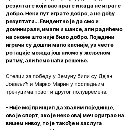
резултате који вас прате и када не играте
добро. Неки пут играте добро, а не дођу
резултати... Евидентно је да смо и
доминирали, имали и шансе, али радићемо
на ономе што није било добро. Поједини
играчи су дошли мало касније, уз честе
ротације можда још нисмо у жељеном
ритму, али ћемо наћи решење.
Стелци за победу у Земуну били су Дејан
Јовељић и Марко Марин у последњим
тренуцима првог и другог полувремена.
- Није мој принцип да хвалим појединце,
ово је спорт, ако је неко овај меч одиграо на
вишем нивоу, то је такође и заслуга