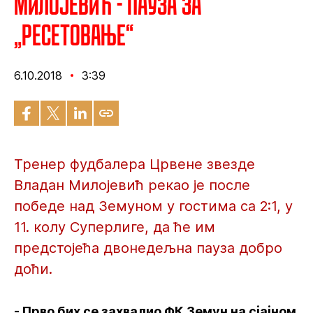
Милојевић - Пауза за
„ресетовање“
6.10.2018
3:39
Тренер фудбалера Црвене звезде
Владан Милојевић рекао је после
победе над Земуном у гостима са 2:1, у
11. колу Суперлиге, да ће им
предстојећа двонедељна пауза добро
доћи.
- Прво бих се захвалио ФК Земун на сјајном