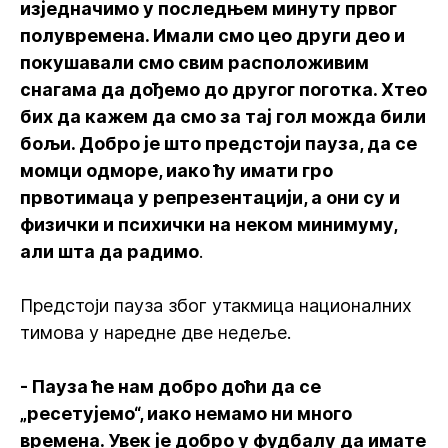
изједначимо у последњем минуту првог
полувремена. Имали смо цео други део и
покушавали смо свим расположивим
снагама да дођемо до другог поготка. Хтео
бих да кажем да смо за тај гол можда били
бољи. Добро је што предстоји пауза, да се
момци одморе, иако ћу имати гро
првотимаца у репрезентацији, а они су и
физички и психички на неком минимуму,
али шта да радимо
.
Предстоји пауза због утакмица националних
тимова у наредне две недеље.
- Пауза ће нам добро доћи да се
„ресетујемо“, иако немамо ни много
времена. Увек је добро у фудбалу да имате