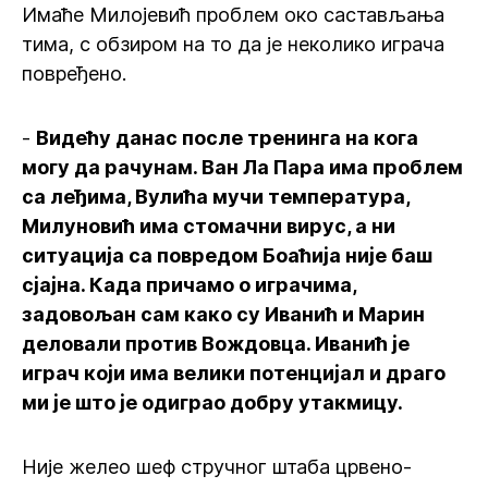
Имаће Милојевић проблем око састављања
тима, с обзиром на то да је неколико играча
повређено.
-
Видећу данас после тренинга на кога
могу да рачунам. Ван Ла Пара има проблем
са леђима, Вулића мучи температура,
Милуновић има стомачни вирус, а ни
ситуација са повредом Боаћија није баш
сјајна. Када причамо о играчима,
задовољан сам како су Иванић и Марин
деловали против Вождовца. Иванић је
играч који има велики потенцијал и драго
ми је што је одиграо добру утакмицу.
Није желео шеф стручног штаба црвено-