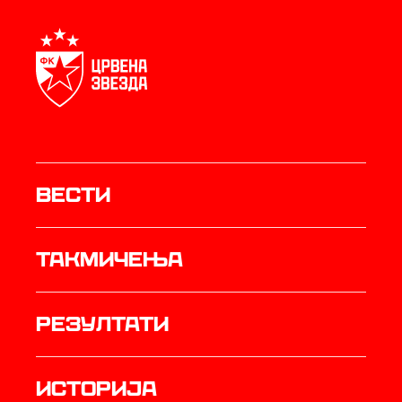
Вести
Такмичења
резултати
историја