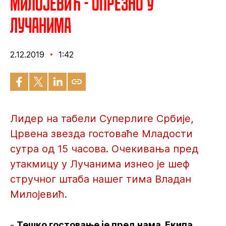
Милојевић - Опрезно у
Лучанима
2.12.2019
1:42
Лидер на табели Суперлиге Србије,
Црвена звезда гостоваће Младости
сутра од 15 часова. Очекивања пред
утакмицу у Лучанима изнео је шеф
стручног штаба нашег тима Владан
Милојевић.
-
Тешко гостовање је пред нама. Екипа