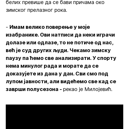
белих превише да се бави причама око
зимског прелазног рока.
-
Имам велико поверење у моје
изабранике. Ови натписи да неки играчи
долазе или одлазе, то не потиче од нас,
већ је суд других људи. Чекамо зимску
паузу па ћемо све анализирати. У спорту
нема минулог рада и морате да се
доказујете из дана у дан. Сви смо под
лупом јавности, али видећемо све кад се
заврши полусезона -
рекао је Милојевић.