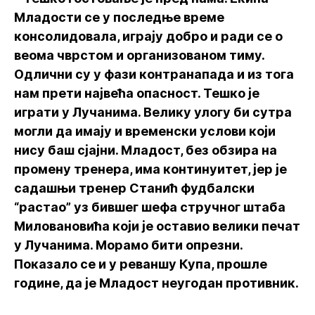
Младости се у последње време
консолидовала, играју добро и ради се о
веома чврстом и организованом тиму.
Одлични су у фази контранапада и из тога
нам прети највећа опасност. Тешко је
играти у Лучанима. Велику улогу би сутра
могли да имају и временски услови који
нису баш сјајни. Младост, без обзира на
промену тренера, има континуитет, јер је
садашњи тренер Станић фудбалски
“растао” уз бившег шефа стручног штаба
Миловановића који је оставио велики печат
у Лучанима. Морамо бити опрезни.
Показало се и у реваншу Купа, прошле
године, да је Младост неугодан противник.