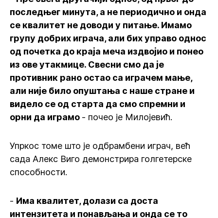
последњег минута, а не периодично и онда
се квалитет не доводи у питање. Имамо
групу добрих играча, али бих управо однос
од почетка до краја меча издвојио и понео
из ове утакмице. Свесни смо да је
противник рано остао са играчем мање,
али није било опуштања с наше стране и
видело се од старта да смо спремни и
орни да играмо
- почео је Милојевић.
Упркос томе што је одбрамбени играч, већ
сада Алекс Виго демонстрира голгетерске
способности.
-
Има квалитет, долази са доста
интензитета и понављања и онда се то