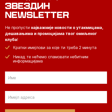
ЗВЕЗДИН
NEWSLETTER
Не пропусти
најважније новости о утакмицама,
дешавањима и промоцијама твог омиљеног
клуба
!
Кратки имејлови за које ти треба 2 минута
Никад те нећемо спамовати небитним
информацијама
Email
Email