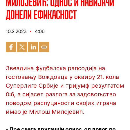
Милојевић: Однос и навијачи
донели ефикасност
10.2.2023
4:06
Звездина фудбалска рапсодија на
гостовању Вождовца у оквиру 21. кола
Суперлиге Србије и тријумф резултатом
0:6, а сијасет разлога за задовољство
поводом распуцаности својих играча
имао је Милош Милојевић.
-
Пре свега другачији однос, од првог до