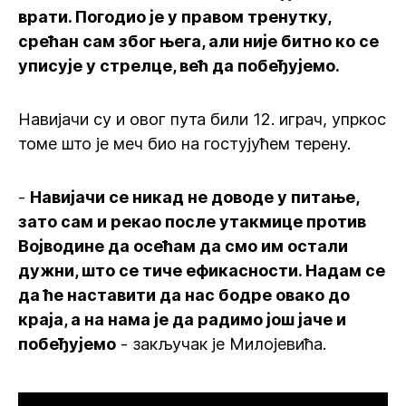
врати. Погодио је у правом тренутку,
срећан сам због њега, али није битно ко се
уписује у стрелце, већ да побеђујемо.
Навијачи су и овог пута били 12. играч, упркос
томе што је меч био на гостујућем терену.
-
Навијачи се никад не доводе у питање,
зато сам и рекао после утакмице против
Војводине да осећам да смо им остали
дужни, што се тиче ефикасности. Надам се
да ће наставити да нас бодре овако до
краја, а на нама је да радимо још јаче и
побеђујемо
- закључак је Милојевића.