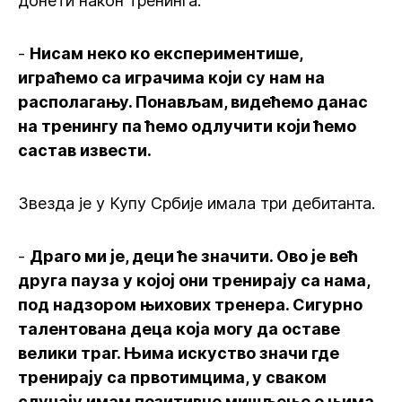
донети након тренинга.
-
Нисам неко ко експериментише,
играћемо са играчима који су нам на
располагању. Понављам, видећемо данас
на тренингу па ћемо одлучити који ћемо
састав извести.
Звезда је у Купу Србије имала три дебитанта.
-
Драго ми је, деци ће значити. Ово је већ
друга пауза у којој они тренирају са нама,
под надзором њихових тренера. Сигурно
талентована деца која могу да оставе
велики траг. Њима искуство значи где
тренирају са првотимцима, у сваком
случају имам позитивно мишљење о њима.