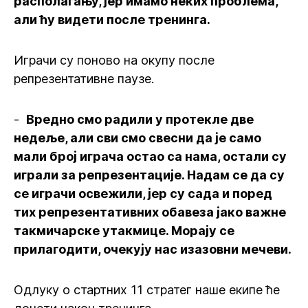
располагању, јер имамо неких проблема,
али ћу видети после тренинга.
Играчи су поново на окупу после
репрезентативне паузе.
-
Вредно смо радили у протекле две
недеље, али сви смо свесни да је само
мали број играча остао са нама, остали су
играли за репрезентације. Надам се да су
се играчи освежили, јер су сада и поред
тих репрезентативних обавеза јако важне
такмичарске утакмице. Морају се
прилагодити, очекују нас изазовни мечеви.
Одлуку о стартних 11 стратег наше екипе ће