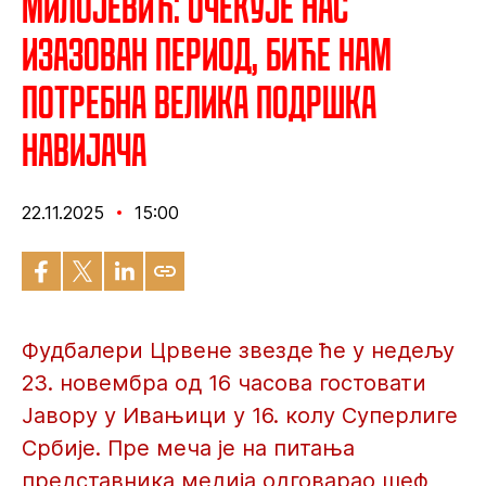
Милојевић: Очекује нас
изазован период, биће нам
потребна велика подршка
навијача
22.11.2025
15:00
Фудбалери Црвене звезде ће у недељу
23. новембра од 16 часова гостовати
Јавору у Ивањици у 16. колу Суперлиге
Србије. Пре меча је на питања
представника медија одговарао шеф