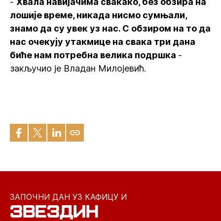
-
Хвала навијачима свакако, без обзира на
лошије време, никада нисмо сумњали,
знамо да су увек уз нас. С обзиром на то да
нас очекују утакмице на свака три дана
биће нам потребна велика подршка
-
закључио је Владан Милојевић.
ЗАПОЧНИ ДАН УЗ КАФИЦУ И
ЗВЕЗДИН