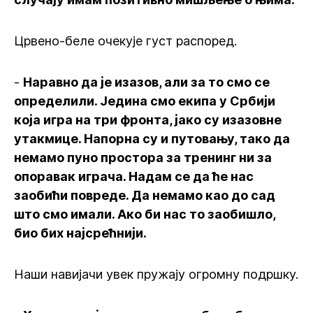
Црвено-беле очекује густ распоред.
-
Наравно да је изазов, али за то смо се
определили. Једина смо екипа у Србији
која игра на три фронта, јако су изазовне
утакмице. Напорна су и путовању, тако да
немамо пуно простора за тренинг ни за
опоравак играча. Надам се да ће нас
заобићи повреде. Да немамо као до сад
што смо имали. Ако би нас то заобишло,
био бих најсрећнији.
Наши навијачи увек пружају огромну подршку.