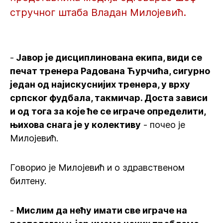
стручног штаба Владан Милојевић.
-
Јавор је дисциплинована екипа, види се
печат тренера Радована Ћурчића, сигурно
један од најискуснијих тренера, у врху
српског фудбала, такмичар. Доста зависи
и од тога за које ће се играче определити,
њихова снага је у колективу
- почео је
Милојевић.
Говорио је Милојевић и о здравственом
билтену.
-
Мислим да нећу имати све играче на