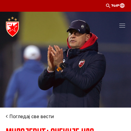
ЋИР
Погледај све вести