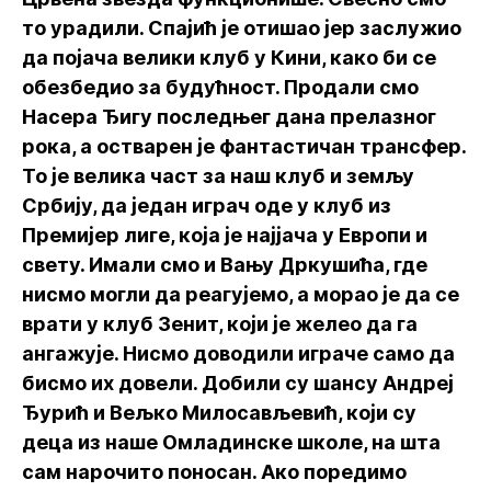
то урадили. Спајић је отишао јер заслужио
да појача велики клуб у Кини, како би се
обезбедио за будућност. Продали смо
Насера Ђигу последњег дана прелазног
рока, а остварен је фантастичан трансфер.
То је велика част за наш клуб и земљу
Србију, да један играч оде у клуб из
Премијер лиге, која је најјача у Европи и
свету. Имали смо и Вању Дркушића, где
нисмо могли да реагујемо, а морао је да се
врати у клуб Зенит, који је желео да га
ангажује. Нисмо доводили играче само да
бисмо их довели. Добили су шансу Андреј
Ђурић и Вељко Милосављевић, који су
деца из наше Омладинске школе, на шта
сам нарочито поносан. Ако поредимо