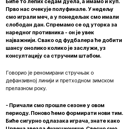
Биће то лепих седам дуела, а имамо и куп.
Прво нас очекује полуфинале. У недељу
смо играли меч, а у понедељак смо имали
слободан дан. Спремамо се од уторка за
наредног противника - он је увек
најважнији. Свако од фудбалера ће добити
шансу онолико колико је заслужи, уз
консултацију са стручним штабом.
Говорио је реномирани стручњак о
дефанзивној линији и претходном зимском
прелазном року.
- Причали смо прошле сезоне у овом
периоду. Поново ћемо формирати нови тим.
Биће сигурно одлазака играча, знате како
Црвена звезда функционише. Свесно смо