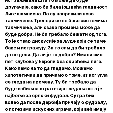
истраживала шта то може да буде
другачије, како би била још већа гледаност
Лиге шампиона. Па су направили ново
такмичење. Тренери се не баве системима
такмичења, али свака промена може да
буде добра. Не би требало бежати од тога.
То је ствар дискусије за људе који се тиме
баве и истражују. За то сам да би требало
да се деси. Да ли је то добро? Имали смо
пет клубова у Европи без скраћења лиге.
Како ћемо на то да гледамо. Можемо
хипотетички да причамо о томе, из ког угла
се гледа на промену. Ту би требало да
буде озбиљна стратегија гледања шта је
најбоље за српски фудбал. Сутра бих
волео да после дербија причају о фудбалу,
о потезима искусних играча, који већ имају