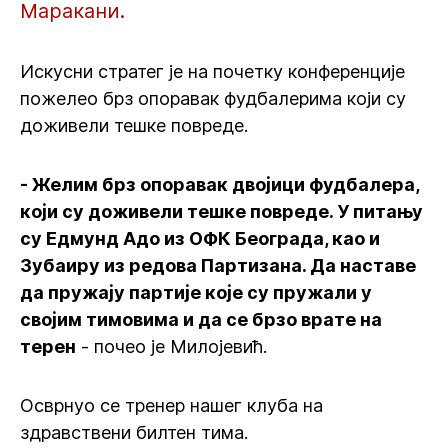
Маракани.
Искусни стратег је на почетку конференције
пожелео брз опоравак фудбалерима који су
доживели тешке повреде.
- Желим брз опоравак двојици фудбалера,
који су доживели тешке повреде. У питању
су Едмунд Адо из ОФК Београда, као и
Зубаиру из редова Партизана. Да наставе
да пружају партије које су пружали у
својим тимовима и да се брзо врате на
терен
- почео је Милојевић.
Осврнуо се тренер нашег клуба на
здравствени билтен тима.