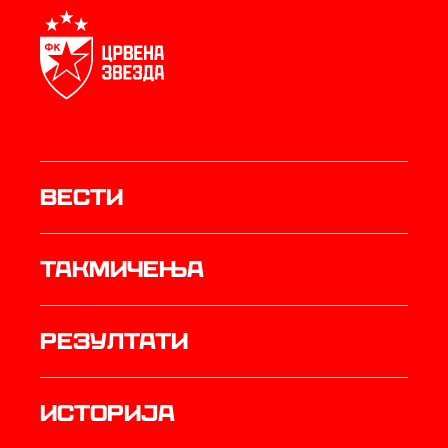
Вести
Такмичења
резултати
историја