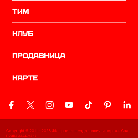
ТИМ
Клуб
продавница
Карте
Copyright © 2011 -
2026
ФК Црвена звезда званични портал. Сва
права задржана.