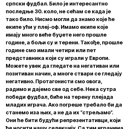
српски фудбал. Било је интересантно
последње 30. коло, не сећам се када је
тако било. Нисмо могли да знамо које ће
екипе ући у плеј-оф. Имамо екипе које
имају много веће буџете него прошле
године, а бољи су и терени. Такође, прошле
године смо имали четири или пет
представника који су играли у Европи.
Можете увек да гледате на негативан или
позитиван начин, а многе ствари се гледају
негативно. Протагонисти смо овога,
радимо и дајемо све од себе. Нека сутра
победи фудбал, биће на терену плејада
младих играча. Ако погреше требало би да
станемо иза њих, а не да их “стрељамо”.
Они ће бити будући репрезентативци, који
ће носити нашу селекцију. Са тим играчима