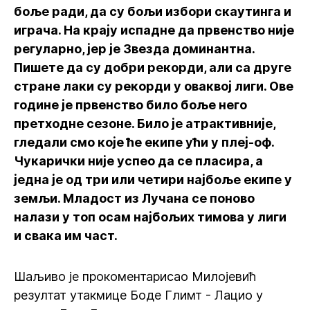
боље ради, да су бољи избори скаутинга и
играча. На крају испадне да првенство није
регуларно, јер је Звезда доминантна.
Пишете да су добри рекорди, али са друге
стране лаки су рекорди у оваквој лиги. Ове
године је првенство било боље него
претходне сезоне. Било је атрактивније,
гледали смо које ће екипе ући у плеј-оф.
Чукарички није успео да се пласира, а
једна је од три или четири најбоље екипе у
земљи. Младост из Лучана се поново
налази у топ осам најбољих тимова у лиги
и свака им част.
Шаљиво је прокоментарисао Милојевић
резултат утакмице Боде Глимт - Лацио у