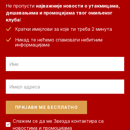
Не пропусти
најважније новости о утакмицама,
дешавањима и промоцијама твог омиљеног
клуба
!
Кратки имејлови за које ти треба 2 минута
Никад те нећемо спамовати небитним
информацијама
Email
Email
Слажем се да ме Звезда контактира са
новостима и промоцијама