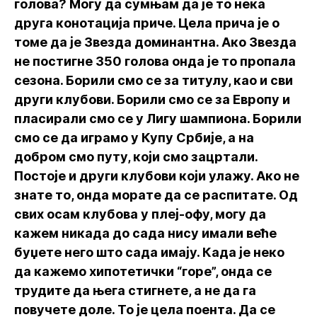
голова? Могу да сумњам да је то нека
друга конотација приче. Цела прича је о
томе да је Звезда доминантна. Ако Звезда
не постигне 350 голова онда је то пропала
сезона. Борили смо се за титулу, као и сви
други клубови. Борили смо се за Европу и
пласирали смо се у Лигу шампиона. Борили
смо се да играмо у Купу Србије, а на
добром смо путу, који смо зацртали.
Постоје и други клубови који улажу. Ако не
знате то, онда морате да се распитате. Од
свих осам клубова у плеј-офу, могу да
кажем никада до сада нису имали веће
буџете него што сада имају. Када је неко
да кажемо хипотетички “горе”, онда се
трудите да њега стигнете, а не да га
повучете доле. То је цела поента. Да се