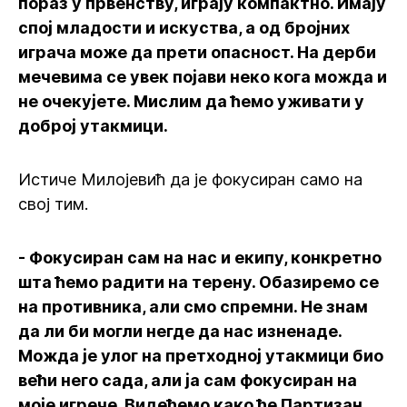
пораз у првенству, играју компактно. Имају
спој младости и искуства, а од бројних
играча може да прети опасност. На дерби
мечевима се увек појави неко кога можда и
не очекујете. Мислим да ћемо уживати у
доброј утакмици.
Истиче Милојевић да је фокусиран само на
свој тим.
- Фокусиран сам на нас и екипу, конкретно
шта ћемо радити на терену. Обазиремо се
на противника, али смо спремни. Не знам
да ли би могли негде да нас изненаде.
Можда је улог на претходној утакмици био
већи него сада, али ја сам фокусиран на
моје игрече. Видећемо како ће Партизан