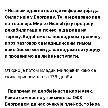
- Не знам одакле постоји инфорамција да
Силас није у Београду. Ту је и редовно иде
на терапије. Мирко Иванић је у процесу
рехабилитације, почео је да ради на
терену. Видећемо на последњем тренингу,
кроз разговор са медицинским тимом,
како бисмо могли да сагледамо ситуацију
и проценимо да ли ће наступати.
Открио је потом Владан Милојевић како се
екипа припремала за 176. дерби.
- Припрема за дерби је иста као и увек.
Рекао сам после утакмице са ОФК
Београдом да нас очекује плеј-оф, то је за