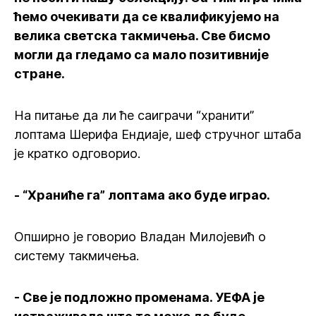
ћемо очекивати да се квалификујемо на
велика светска такмичења. Све бисмо
могли да гледамо са мало позитивније
стране.
На питање да ли ће саиграчи “хранити”
лоптама Шерифа Ендиаје, шеф стручног штаба
је кратко одговорио.
- “Храниће га” лоптама ако буде играо.
Опширно је говорио Владан Милојевић о
систему такмичења.
- Све је подложно променама. УЕФА је