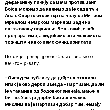
дефанзивну линију са меча против Јанг
Бојса, можемо да кажемо да је сада ту и
Анан. Спортски сектор на челу са Митром
Мркелом и Марком Марином ради на
ангажовању појачања. Вељковић је већ
пред вратима, а видећемо шта можемо на
тржишту и како ћемо функционисати.
Потом је тренер црвено-белих говорио о
вечитом ривалу.
- Очекујем публику да дође на стадион.
Ипак је ово дерби Звезда - Партизан. Да ли
је утакмица од бодовног значаја, мање је
битно. Увек је дерби био занимљив.
Мислим да је Партизан добар тим, немају