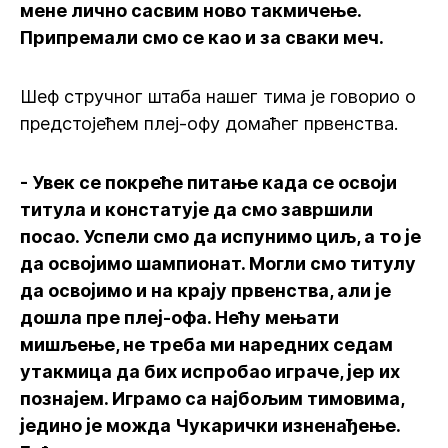
мене лично сасвим ново такмичење.
Припремали смо се као и за сваки меч.
Шеф стручног штаба нашег тима је говорио о
предстојећем плеј-офу домаћег првенства.
- Увек се покреће питање када се освоји
титула и констатује да смо завршили
посао. Успели смо да испунимо циљ, а то је
да освојимо шампионат. Могли смо титулу
да освојимо и на крају првенства, али је
дошла пре плеј-офа. Нећу мењати
мишљење, не треба ми наредних седам
утакмица да бих испробао играче, јер их
познајем. Играмо са најбољим тимовима,
једино је можда Чукарички изненађење.