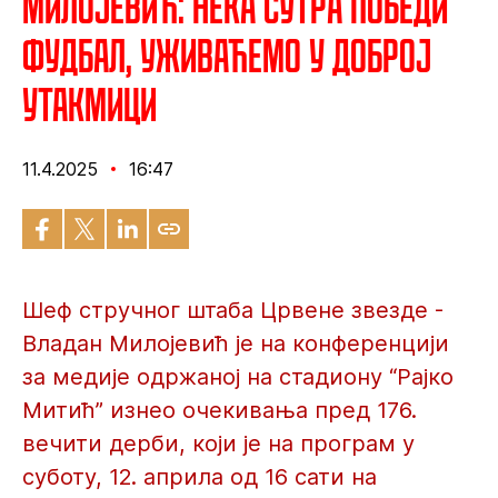
Милојевић: Нека сутра победи
фудбал, уживаћемо у доброј
утакмици
11.4.2025
16:47
Шеф стручног штаба Црвене звезде -
Владан Милојевић је на конференцији
за медије одржаној на стадиону “Рајко
Митић” изнео очекивања пред 176.
вечити дерби, који је на програм у
суботу, 12. априла од 16 сати на