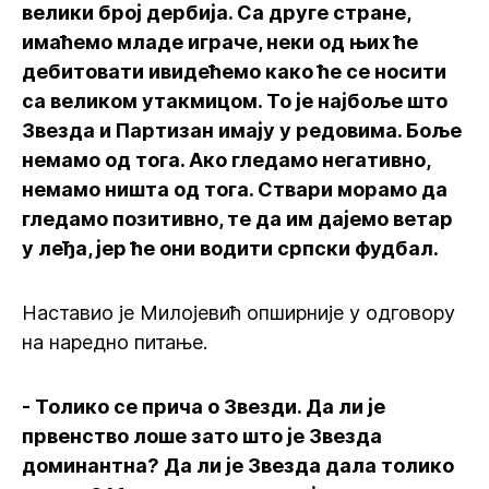
велики број дербија. Са друге стране,
имаћемо младе играче, неки од њих ће
дебитовати ивидећемо како ће се носити
са великом утакмицом. То је најбоље што
Звезда и Партизан имају у редовима. Боље
немамо од тога. Ако гледамо негативно,
немамо ништа од тога. Ствари морамо да
гледамо позитивно, те да им дајемо ветар
у леђа, јер ће они водити српски фудбал.
Наставио је Милојевић опширније у одговору
на наредно питање.
- Толико се прича о Звезди. Да ли је
првенство лоше зато што је Звезда
доминантна? Да ли је Звезда дала толико