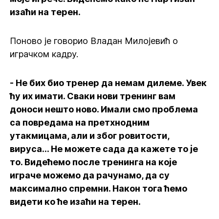
изаћи на терен.
Поново је говорио Владан Милојевић о
играчком кадру.
- Не бих био тренер да немам дилеме. Увек
ћу их имати. Сваки нови тренинг вам
доноси нешто ново. Имали смо проблема
са повредама на претхнодним
утакмицама, али и због ровитости,
вируса… Не можете сада да кажете то је
то. Видећемо после тренинга на које
играче можемо да рачунамо, да су
максимално спремни. Након тога ћемо
видети ко ће изаћи на терен.