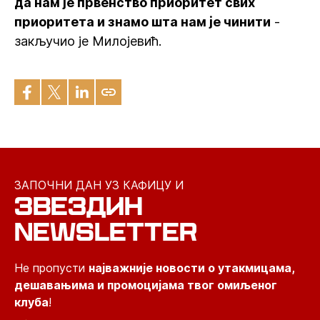
да нам је првенство приоритет свих
приоритета и знамо шта нам је чинити
-
закључио је Милојевић.
ЗАПОЧНИ ДАН УЗ КАФИЦУ И
ЗВЕЗДИН
NEWSLETTER
Не пропусти
најважније новости о утакмицама,
дешавањима и промоцијама твог омиљеног
клуба
!