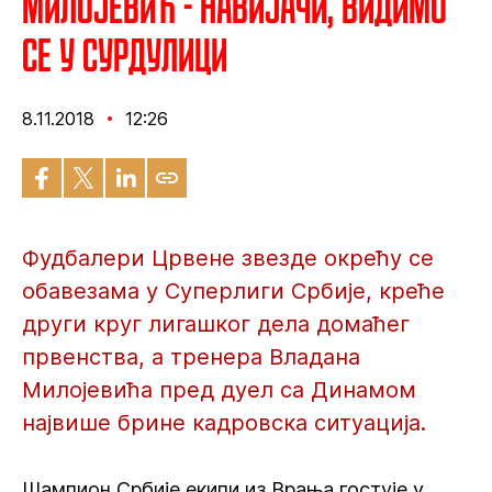
Милојевић - Навијачи, видимо
се у Сурдулици
8.11.2018
12:26
Фудбалери Црвене звезде окрећу се
обавезама у Суперлиги Србије, креће
други круг лигашког дела домаћег
првенства, а тренера Владана
Милојевића пред дуел са Динамом
највише брине кадровска ситуација.
Шампион Србије екипи из Врања гостује у