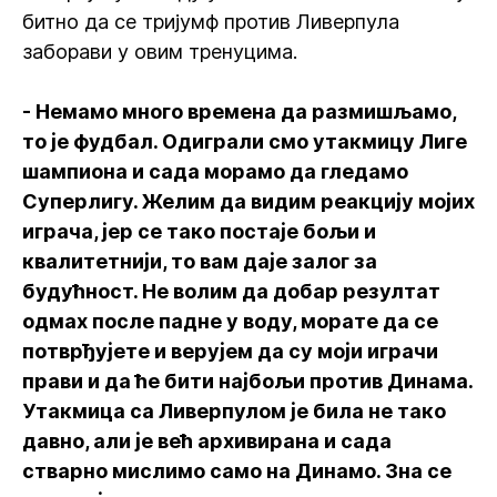
битно да се тријумф против Ливерпула
заборави у овим тренуцима.
- Немамо много времена да размишљамо,
то је фудбал. Одиграли смо утакмицу Лиге
шампиона и сада морамо да гледамо
Суперлигу. Желим да видим реакцију мојих
играча, јер се тако постаје бољи и
квалитетнији, то вам даје залог за
будућност. Не волим да добар резултат
одмах после падне у воду, морате да се
потврђујете и верујем да су моји играчи
прави и да ће бити најбољи против Динама.
Утакмица са Ливерпулом је била не тако
давно, али је већ архивирана и сада
стварно мислимо само на Динамо. Зна се