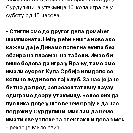
Сурдулици, а утакмица 16. кола игра се у
суботу од 15 часова.
- Стигли смо до другог дела домаћег
шампионата. Нећу рећи ништа ново ако
кажем да је Динамо полетна екипа без
обзира на пласман на табели. Имао би
више бодова да игра у Врању, тамо смо
имали сусрет Купа Србије и видело се
колико људи воле тај клуб. За нас је јако
битно да пред репрезентативну паузу
одиграмо добру утакмицу. Волео бих да
публика дође у што већем броју и да нас
подржи у Сурдулици. Мислим да ћемо
имати све услове за спектакл и добар меч
- рекао је Милојевић.