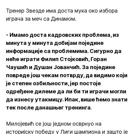
Тренер Звезде има доста мука око избора
играча за меч са Динамом.
- Имамо доста кадровских проблема, из
минута у минута добијам поједине
информације са проблемима. Сигурно да
неће играти Филип Стојковић, Горан
Чаушић и Душан Јованчић. За поједине
повреде још чекам потврду, да видимо који
је степен озбиљности, јер постоје
одређене дилеме да ли би ти играчи могли
да изнесу утакмицу. Ипак, више ћемо знати
тек после данашњег тренинга
.
Милојевић се још једном осврнуо на
историјску победу у Лиги шампиона и зашто је