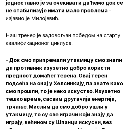
једноставно је за очекивати да ћемо док се
не стабилизује имати мало проблема
-
изјавио је Милојевић.
Наш тренер је задовољан победом на старту
квалификационог циклуса.
-
Док смо припремали утакмицу смо знали
да противник изузетно добро користи
предност домаћег терена. Овај терен
подсећа на онај у Хелсинкију, па знате како
смо прошли, то је неко искуство. Изузетно
тешко време, сасвим другачија енергија,
трчање. Мислим да смо добро ушли у
утакмицу, то су све играчи који знају да
играју, већином су Шпанци искусни, вез