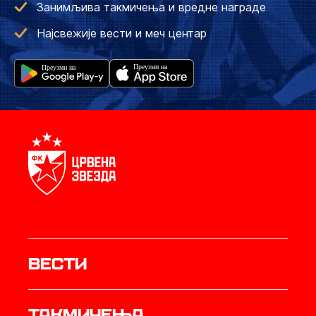
Занимљива такмичења и вредне награде
Најсвежије вести и меч центар
Вести
Такмичења