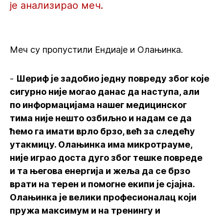
је анализирао меч.
Меч су пропустили Ендиаје и Олањинка.
-
Шериф је задобио једну повреду због које
сигурно није могао данас да наступа, али
по информацијама нашег медицинског
тима није нешто озбиљно и надам се да
ћемо га имати врло брзо, већ за следећу
утакмицу. Олањинка има микротрауме,
није играо доста дуго због тешке повреде
и та његова енергија и жеља да се брзо
врати на терен и помогне екипи је сјајна.
Олањинка је велики професионалац који
пружа максимум и на тренингу и