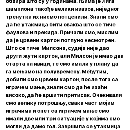
обзира што су у годинама. Њима је Лига
шампиона такође велики изазов, ниједног
тренутка их нисмо потценили. Знали смо
да ће утакмица бити оваква што се тиче
фаулова и прекида. Причали смо, мислим
да је црвени картон потпуно несмотрен.
Што се тиче Милсона, судија није дао
други жути картон, али Милсон је имао два
старта на ивици, те смо имали у плану да
га мењамо на полувремену. Међутим,
добили смо црвени картон, после тога са
играчем мање, знали смо да ће изаћи
високо, да ће вршити притисак. Очекивали
смо велику потрошњу, свака част мојим
играчима и опет са играчем мање смо
имали две или три ситуације у којима смо
могли да дамо гол. Завршила се утакмица