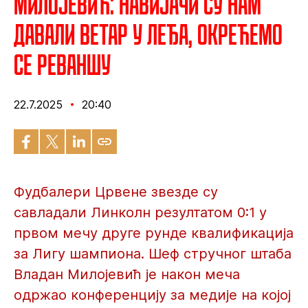
Милојевић: Навијачи су нам
давали ветар у леђа, окрећемо
се реваншу
22.7.2025
20:40
Фудбалери Црвене звезде су
савладали Линколн резултатом 0:1 у
првом мечу друге рунде квалификација
за Лигу шампиона. Шеф стручног штаба
Владан Милојевић је након меча
одржао конференцију за медије на којој