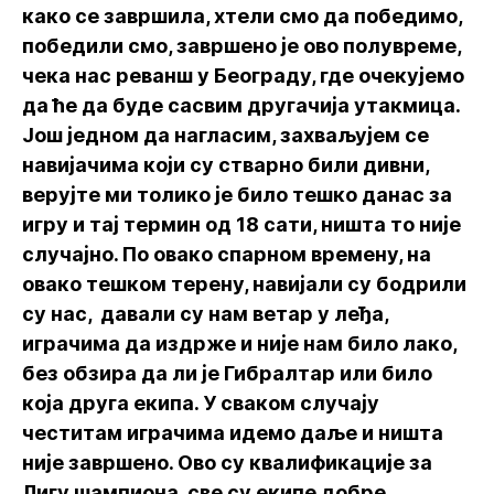
како се завршила, хтели смо да победимо,
победили смо, завршено је ово полувреме,
чека нас реванш у Београду, где очекујемо
да ће да буде сасвим другачија утакмица.
Још једном да нагласим, захваљујем се
навијачима који су стварно били дивни,
верујте ми толико је било тешко данас за
игру и тај термин од 18 сати, ништа то није
случајно. По овако спарном времену, на
овако тешком терену, навијали су бодрили
су нас, давали су нам ветар у леђа,
играчима да издрже и није нам било лако,
без обзира да ли је Гибралтар или било
која друга екипа. У сваком случају
честитам играчима идемо даље и ништа
није завршено. Ово су квалификације за
Лигу шампиона, све су екипе добре,