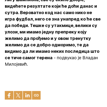
видећете резултате који ће доћи данас и
сутра. Вероватно код нас само нико не
игра фудбал, него се зна унапред ко ће све
да победи. Тешке су утакмице, велики су
улози, ми имамо једну препреку коју
желимо да прођемо и у овом тренутку
желимо да се добро одморимо, те да
видимо да ли имамо неких последица што
се тиче самог терена
- подвукао је Владан
Милојевић.