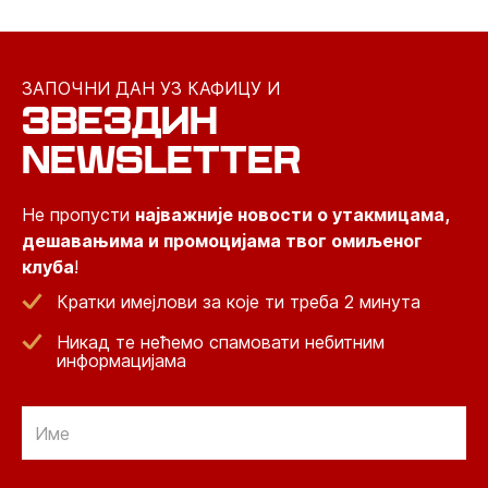
ЗАПОЧНИ ДАН УЗ КАФИЦУ И
ЗВЕЗДИН
NEWSLETTER
Не пропусти
најважније новости о утакмицама,
дешавањима и промоцијама твог омиљеног
клуба
!
Кратки имејлови за које ти треба 2 минута
Никад те нећемо спамовати небитним
информацијама
Email