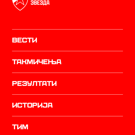
Вести
Такмичења
резултати
историја
ТИМ