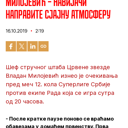
Милојевић – Навијачи
направите сјајну атмосферу
16.10.2019
2:19
Шеф стручног штаба Црвене звезде
Владан Милојевић изнео је очекивања
пред меч 12. кола Суперлиге Србије
против екипе Рада која се игра сутра
од 20 часова.
- После кратке паузе поново се враћамо
обавезама у домаћем првенству. Прва