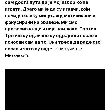
сам доста пута да је мој избор ко ће
играти. Драго ми је да су играчи, који
немају толику минутажу, мотивисани и
фокусирани на обавезе. Ми смо
професионалци и није нам лако. Против
Трепче су одлично су одрадили посао и
поносан сам на то. Они треба да раде свој
посао и зато су овде –
закључио је
Милојевић.