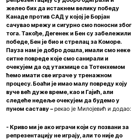
желео бих да истакнем велику победу
Канаде против САД у којој је Борјан
сачувао мрежу и сигурно смо поносни због
тога. Такође, Дегенек и Бен су забележили
победе, Бен је био и стрелац за Коморе.
Пауза нам је добро дошла, имали смо неке
ситне повреде које смо санирали и
очекујем да од утакмице са Тотенхемом
ћемо имати све играче у тренажном
процесу. Боаћи је имао малу повреду коју
вуче већ дуже време, као и Гајић, али
следеће недеље очекујем да будемо у
пуном саставу –
рекао је Милојевић и додао:
- Криво ми је ако играчи који су позвани за
репрезентацију не играју, али то није до