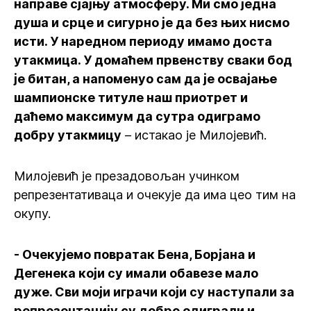
направе сјајњу атмосферу. Ми смо једна
душа и срце и сигурно је да без њих нисмо
исти. У наредном периоду имамо доста
утакмица. У домаћем првенству сваки бод
је битан, а напоменуо сам да је освајање
шампионске титуле наш приотрет и
даћемо максимум да сутра одиграмо
добру утакмицу
– истакао је Милојевић.
Милојевић је презадовољан учинком
репрезентативаца и очекује да има цео тим на
окупу.
- Очекујемо повратак Бена, Борјана и
Дегенека који су имали обавезе мало
дуже. Сви моји играчи који су наступали за
репрезентацију су добро одиграли и