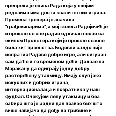
препрека је екипа Рада која у својим
редовима има доста квалитетних играча.
Промена тренера је значила
"грађевинарима", а мој колега Радојичић је
и прошле се оне радио одличан посао са
екипом Пролетера који је прошле сезоне
била хит првенства. Бодовни салдо није
испратио Радове добре игре, али сигуран
сам да ће и то временом доћи. Долазе на
Маракану да одиграју једну добру,
растерећену утакмицу. Имају скуп јако
искусних и добрих играча,
интернационалаца и повратника у наш
фудбал. Очекујем лепу утакмицу и без
озбира што је радни дан позвао бих што
више навијача да дођу на трибине и