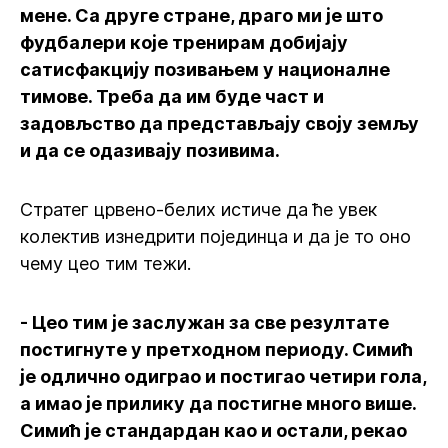
мене. Са друге стране, драго ми је што
фудбалери које тренирам добијају
сатисфакцију позивањем у националне
тимове. Треба да им буде част и
задовљство да представљају своју земљу
и да се одазивају позивима.
Стратег црвено-белих истиче да ће увек
колектив изнедрити појединца и да је то оно
чему цео тим тежи.
- Цео тим је заслужан за све резултате
постигнуте у претходном периоду. Симић
је одлично одиграо и постигао четири гола,
а имао је прилику да постигне много више.
Симић је стандардан као и остали, рекао