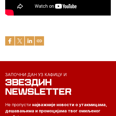
ЗАПОЧНИ ДАН УЗ КАФИЦУ И
ЗВЕЗДИН
NEWSLETTER
Не пропусти
најважније новости о утакмицама,
дешавањима и промоцијама твог омиљеног