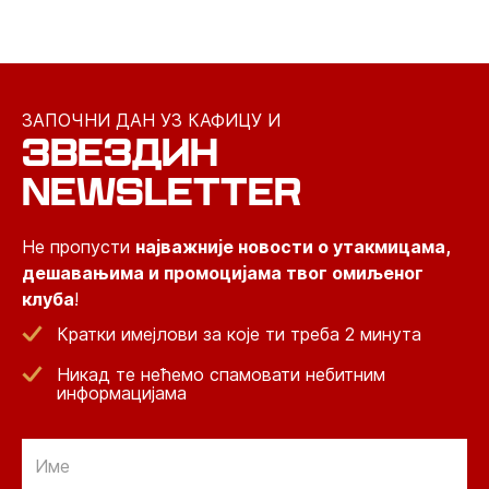
ЗАПОЧНИ ДАН УЗ КАФИЦУ И
ЗВЕЗДИН
NEWSLETTER
Не пропусти
најважније новости о утакмицама,
дешавањима и промоцијама твог омиљеног
клуба
!
Кратки имејлови за које ти треба 2 минута
Никад те нећемо спамовати небитним
информацијама
Email