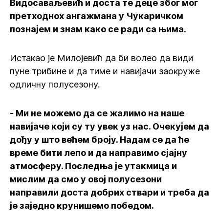
Видосаваљевић и доста те деце због мог
претходнох ангажмана у Чукаричком
познајем и знам како се ради са њима.
Истакао је Милојевић да би волео да види
пуне трибине и да тиме и навијачи заокруже
одличну полусезону.
- Ми не можемо да се жалимо на наше
навијаче који су ту увек уз нас. Очекујем да
дођу у што већем броју. Надам се да ће
време бити лепо и да направимо сјајну
атмосферу. Последња је утакмица и
мислим да смо у овој полусезони
направили доста добрих ствари и треба да
је заједно крунишемо победом.