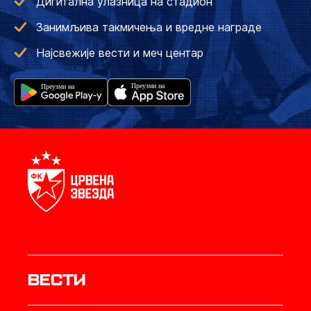
Дигитална улазница на стадион
Занимљива такмичења и вредне награде
Најсвежије вести и меч центар
Вести