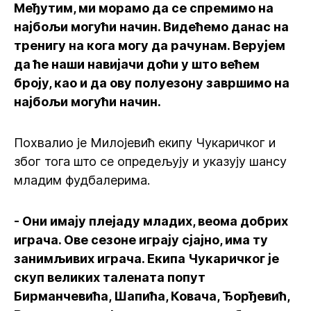
Међутим, ми морамо да се спремимо на
најбољи могући начин. Видећемо данас на
тренигу на кога могу да рачунам. Верујем
да ће наши навијачи доћи у што већем
броју, као и да ову полуезону завршимо на
најбољи могући начин.
Похвалио је Милојевић екипу Чукаричког и
због тога што се опредељују и указују шансу
младим фудбалерима.
- Они имају плејаду младих, веома добрих
играча. Ове сезоне играју сјајно, има ту
занимљивих играча. Екипа Чукаричког је
скуп великих талената попут
Бирманчевића, Шапића, Ковача, Ђорђевић,