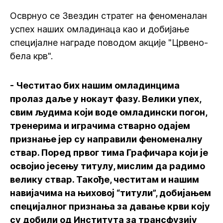
Осврнуо се Звездин стратег на феноменалан
успех наших омладинаца као и добијање
специјалне награде поводом акције "Црвено-
бела крв".
- Честитао бих нашим омладинцима
пролаз даље у нокаут фазу. Велики упех,
свим људима који воде омладински погон,
тренерима и играчима стварно одајем
признање јер су направили феноменалну
ствар. Поред првог тима Графичара који је
освојио јесењу титулу, мислим да радимо
велику ствар. Такође, честитам и нашим
навијачима на њиховој “титули”, добијањем
специјалног признања за давање крви коју
су добили од Института за трансфузију