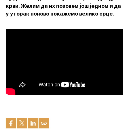
крви. Желим да их позовем још једном и да
у уторак поново покажемо велико срце.