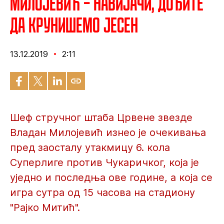
Милојевић – Навијачи, дођите
да крунишемо јесен
13.12.2019
2:11
Шеф стручног штаба Црвене звезде
Владан Милојевић изнео је очекивања
пред заосталу утакмицу 6. кола
Суперлиге против Чукаричког, која је
уједно и последња ове године, а која се
игра сутра од 15 часова на стадиону
"Рајко Митић".