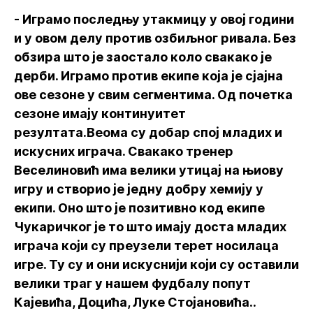
- Играмо последњу утакмицу у овој години
и у овом делу против озбиљног ривала. Без
обзира што је заостало коло свакако је
дерби. Играмо против екипе која је сјајна
ове сезоне у свим сегментима. Од почетка
сезоне имају континуитет
резултата.Веома су добар спој младих и
искусних играча. Свакако тренер
Веселиновић има велики утицај на њиову
игру и створио је једну добру хемију у
екипи. Оно што је позитивно код екипе
Чукаричког је то што имају доста младих
играча који су преузели терет носилаца
игре. Ту су и они искуснији који су оставили
велики траг у нашем фудбалу попут
Кајевића, Доцића, Луке Стојановића..