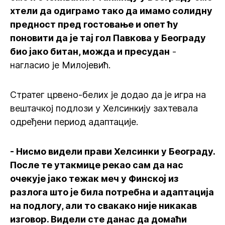
хтели да одиграмо тако да имамо солидну
предност пред гостовање и опет ћу
поновити да је тај гол Павкова у Београду
био јако битан, можда и пресудан
-
нагласио је Милојевић.
Стратег црвено-белих је додао да је игра на
вештачкој подлози у Хелсинкију захтевала
одређени период адаптације.
- Нисмо видели прави Хелсинки у Београду.
После те утакмице рекао сам да нас
очекује јако тежак меч у Финској из
разлога што је била потребна и адаптација
на подлогу, али то свакако није никакав
изговор. Видели сте данас да домаћи