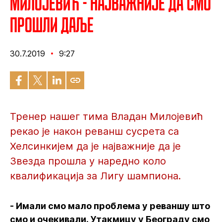
Милојевић - Најважније да смо
прошли даље
30.7.2019
9:27
Тренер нашег тима Владан Милојевић
рекао је након реванш сусрета са
Хелсинкијем да је најважније да је
Звезда прошла у наредно коло
квалификација за Лигу шампиона.
- Имали смо мало проблема у реваншу што
смо и очекивали. Утакмицу у Београду смо