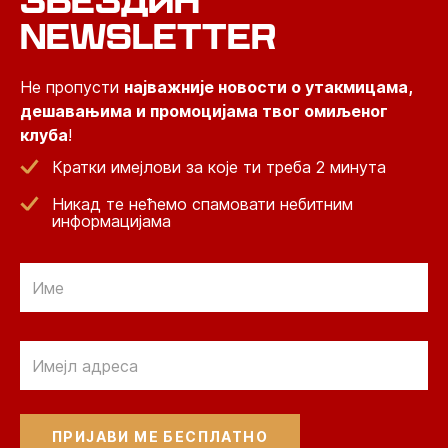
ЗВЕЗДИН
NEWSLETTER
Не пропусти
најважније новости о утакмицама,
дешавањима и промоцијама твог омиљеног
клуба
!
Кратки имејлови за које ти треба 2 минута
Никад те нећемо спамовати небитним
информацијама
Email
Email