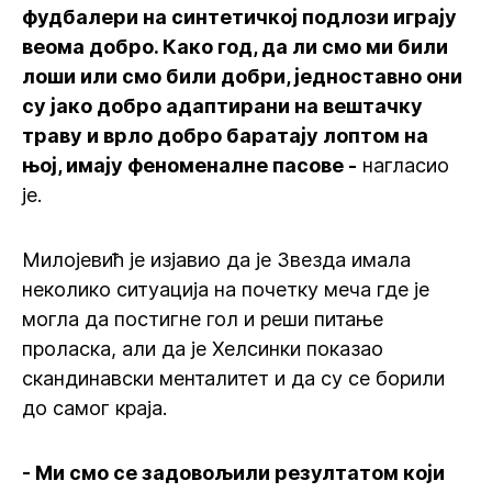
фудбалери на синтетичкој подлози играју
веома добро. Како год, да ли смо ми били
лоши или смо били добри, једноставно они
су јако добро адаптирани на вештачку
траву и врло добро баратају лоптом на
њој, имају феноменалне пасове -
нагласио
је.
Милојевић је изјавио да је Звезда имала
неколико ситуација на почетку меча где је
могла да постигне гол и реши питање
проласка, али да је Хелсинки показао
скандинавски менталитет и да су се борили
до самог краја.
- Ми смо се задовољили резултатом који