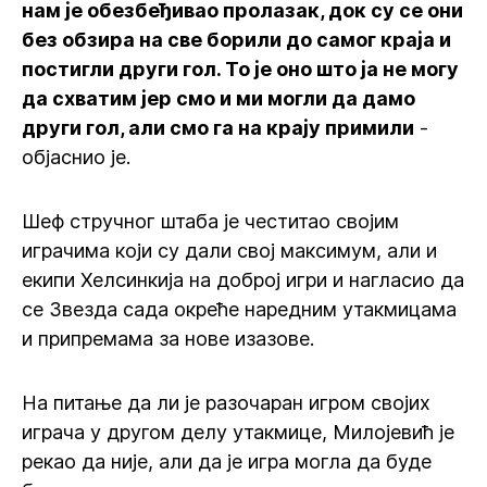
нам је обезбеђивао пролазак, док су се они
без обзира на све борили до самог краја и
постигли други гол. То је оно што ја не могу
да схватим јер смо и ми могли да дамо
други гол, али смо га на крају примили
-
објаснио је.
Шеф стручног штаба је честитао својим
играчима који су дали свој максимум, али и
екипи Хелсинкија на доброј игри и нагласио да
се Звезда сада окреће наредним утакмицама
и припремама за нове изазове.
На питање да ли је разочаран игром својих
играча у другом делу утакмице, Милојевић је
рекао да није, али да је игра могла да буде