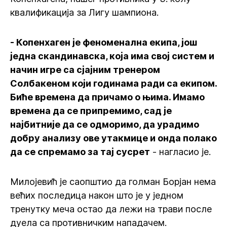
квалификација за Лигу шампиона.
- Копенхаген је феноменална екипа, још
једна скандинавска, која има свој систем и
начин игре са сјајним тренером
Солбакеном који годинама ради са екипом.
Биће времена да причамо о њима. Имамо
времена да се припремимо, сад је
најбитније да се одморимо, да урадимо
добру анализу ове утакмице и онда полако
да се спремамо за тај сусрет
- нагласио је.
Милојевић је саопштио да голман Борјан нема
већих последица након што је у једном
тренутку меча остао да лежи на трави после
дуела са противничким нападачем.