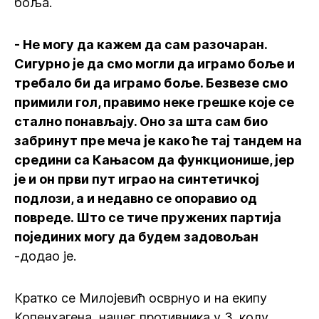
боља.
- Не могу да кажем да сам разочаран.
Сигурно је да смо могли да играмо боље и
требало би да играмо боље. Безвезе смо
примили гол, правимо неке грешке које се
стално понављају. Оно за шта сам био
забринут пре меча је како ће тај тандем на
средини са Кањасом да функционише, јер
је и он први пут играо на синтетичкој
подлози, а и недавно се опоравио од
повреде. Што се тиче пружених партија
појединих могу да будем задовољан
-додао је.
Кратко се Милојевић осврнуо и на екипу
Копенхагена, нашег противника у 3. колу