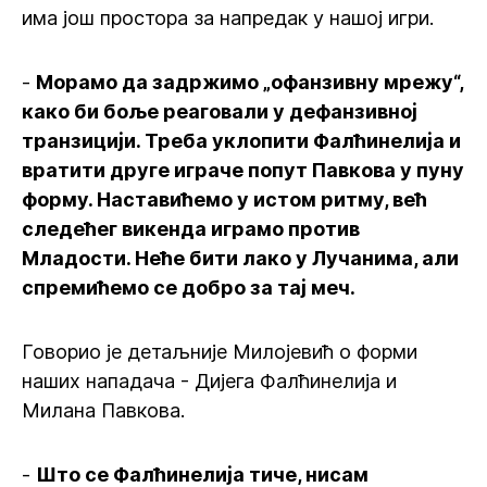
има још простора за напредак у нашој игри.
-
Морамо да задржимо „офанзивну мрежу“,
како би боље реаговали у дефанзивној
транзицији. Треба уклопити Фалћинелија и
вратити друге играче попут Павкова у пуну
форму. Наставићемо у истом ритму, већ
следећег викенда играмо против
Младости. Неће бити лако у Лучанима, али
спремићемо се добро за тај меч.
Говорио је детаљније Милојевић о форми
наших нападача - Дијега Фалћинелија и
Милана Павкова.
-
Што се Фалћинелија тиче, нисам