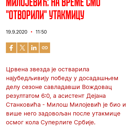
Милојевић: На време смо
"отворили" утакмицу
19.9.2020
11:50
Црвена звезда је остварила
најубедљивију победу у досадашњем
делу сезоне савладавши Вождовац
резултатом 6:0, а асистент Дејана
Станковића - Милош Милојевић је био и
више него задовољан после утакмице
осмог кола Суперлиге Србије.