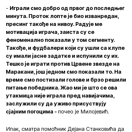
-
Играли смо добро од првог до последњег
минута. Проток лопте је био изванредан,
пресинг такође на нивоу. Радује ме
мотивација играча, заиста су се
феноменално показали у том сегменту.
Такође, и фудбалери који су ушли са клупе
су имали јасне задатке и испунили су их.
Тешко је играти против Црвене звезде на
Маракани, још једном смо показали то. На
време смо постизали голове и брзо решили
питање победника. Жао ми је што се ова
утакмица није играла пред навијачима,
заслужили су да уживо присуствују
сјајним погоцима -
почео је Милојевић.
Ипак, сматра помоћник Дејана Станковића да