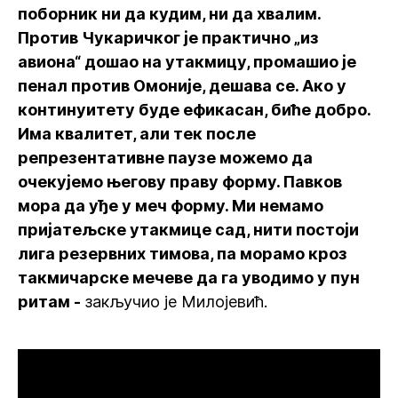
поборник ни да кудим, ни да хвалим.
Против Чукаричког је практично „из
авиона“ дошао на утакмицу, промашио је
пенал против Омоније, дешава се. Ако у
континуитету буде ефикасан, биће добро.
Има квалитет, али тек после
репрезентативне паузе можемо да
очекујемо његову праву форму. Павков
мора да уђе у меч форму. Ми немамо
пријатељске утакмице сад, нити постоји
лига резервних тимова, па морамо кроз
такмичарске мечеве да га уводимо у пун
ритам -
закључио је Милојевић.