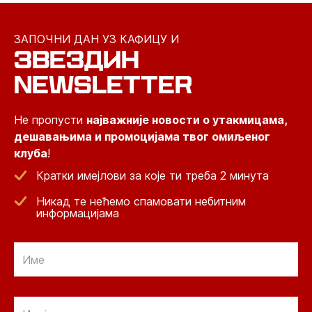
ЗАПОЧНИ ДАН УЗ КАФИЦУ И
ЗВЕЗДИН
NEWSLETTER
Не пропусти
најважније новости о утакмицама,
дешавањима и промоцијама твог омиљеног
клуба
!
Кратки имејлови за које ти треба 2 минута
Никад те нећемо спамовати небитним
информацијама
Email
Email