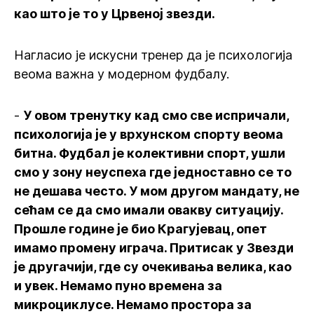
као што је то у Црвеној звезди.
Нагласио је искусни тренер да је психологија
веома важна у модерном фудбалу.
-
У овом тренутку кад смо све испричали,
психологија је у врхунском спорту веома
битна. Фудбал је колективни спорт, ушли
смо у зону неуспеха где једноставно се то
не дешава често. У мом другом мандату, не
сећам се да смо имали овакву ситуацију.
Прошле године је био Крагујевац, опет
имамо промену играча. Притисак у Звезди
је другачији, где су очекивања велика, као
и увек. Немамо пуно времена за
микроциклусе. Немамо простора за