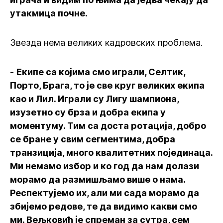
утакмица почне.
Звезда нема великих кадровских проблема.
-
Екипе са којима смо играли, Селтик,
Порто, Брага, то је све круг великих екипа
као и Лил. Играли су Лигу шампиона,
изузетно су брза и добра екипа у
моментуму. Тим са доста ротација, добро
се бране у свим сегментима, добра
транзиција, много квалитетних појединаца.
Ми немамо избор и ко год да нам долази
морамо да размишљамо више о нама.
Респектујемо их, али ми сада морамо да
збијемо редове, те да видимо какви смо
ми. Вељковић је спреман за сутра, сем