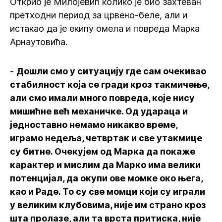
Открио је Милојевић колико је био захтеван
претходни период за црвено-беле, али и
истакао да је екипу омела и повреда Марка
Арнаутовића.
-
Дошли смо у ситуацију где сам очекивао
стабилност која се гради кроз такмичење,
али смо имали много повреда, које нису
мишићне већ механичке. Од удараца и
једноставно немамо никакво време,
играмо недеља, четвртак и све утакмице
су битне. Очекујем од Марка да покаже
карактер и мислим да Марко има велики
потенцијал, да окупи ове момке око њега,
као и Раде. То су све момци који су играли
у великим клубовима, није им страно кроз
шта пролазе, али та врста притиска, није