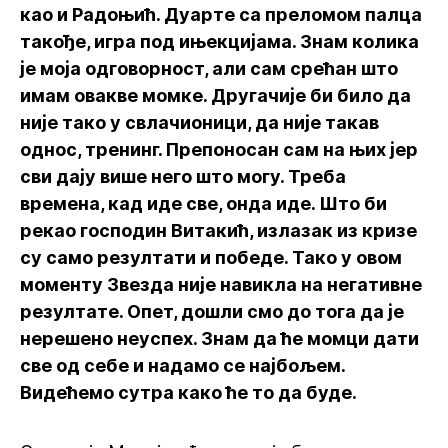
као и Радоњић. Дуарте са преломом палца
такође, игра под ињекцијама. Знам колика
је моја одговорност, али сам срећан што
имам овакве момке. Другачије би било да
није тако у свлачионици, да није такав
однос, тренинг. Препоносан сам на њих јер
сви дају више него што могу. Треба
времена, кад иде све, онда иде. Што би
рекао господин Витакић, излазак из кризе
су само резултати и победе. Тако у овом
моменту Звезда није навикла на негативне
резултате. Опет, дошли смо до тога да је
нерешено неуспех. Знам да ће момци дати
све од себе и надамо се најбољем.
Видећемо сутра како ће то да буде.