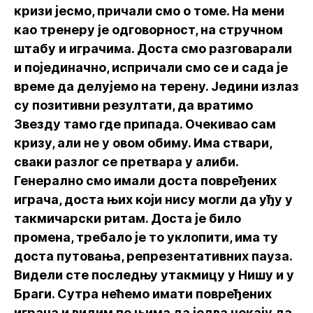
кризи јесмо, причали смо о томе. На мени
као тренеру je одговорност, на стручном
штабу и играчима. Доста смо разговарали
и појединачно, испричали смо се и сада је
време да делујемо на терену. Једини излаз
су позитивни резултати, да вратимо
Звезду тамо где припада. Очекивао сам
кризу, али не у овом обиму. Има ствари,
сваки разлог се претвара у алиби.
Генерално смо имали доста повређених
играча, доста њих који нису могли да уђу у
такмичарски ритам. Доста је било
промена, требало је то уклопити, има ту
доста путовања, репрезентативних пауза.
Видели сте последњу утакмицу у Нишу и у
Браги. Сутра нећемо имати повређених
играча и видим по њима да једва чекају да