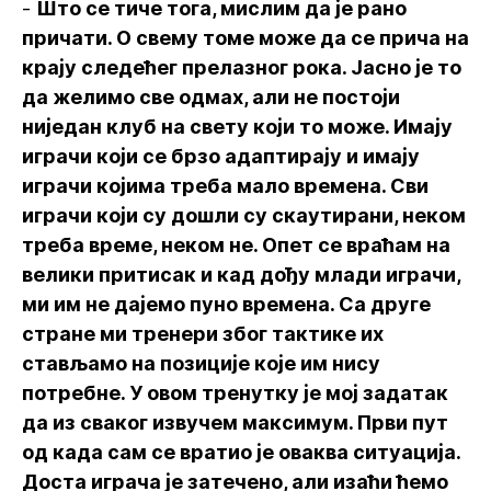
-
Што се тиче тога, мислим да је рано
причати. О свему томе може да се прича на
крају следећег прелазног рока. Јасно је то
да желимо све одмах, али не постоји
ниједан клуб на свету који то може. Имају
играчи који се брзо адаптирају и имају
играчи којима треба мало времена. Сви
играчи који су дошли су скаутирани, неком
треба време, неком не. Опет се враћам на
велики притисак и кад дођу млади играчи,
ми им не дајемо пуно времена. Са друге
стране ми тренери због тактике их
стављамо на позиције које им нису
потребне. У овом тренутку је мој задатак
да из сваког извучем максимум. Први пут
од када сам се вратио је оваква ситуација.
Доста играча је затечено, али изаћи ћемо