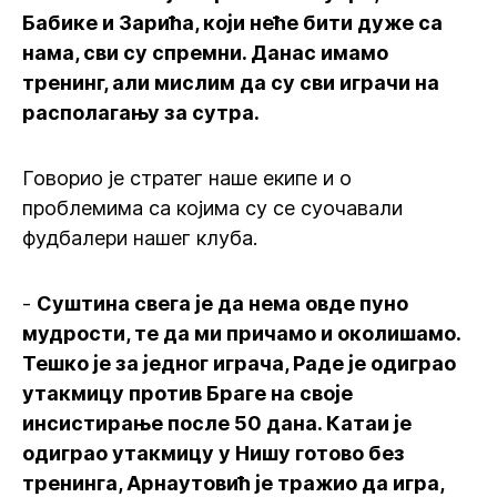
Бабике и Зарића, који неће бити дуже са
нама, сви су спремни. Данас имамо
тренинг, али мислим да су сви играчи на
располагању за сутра.
Говорио је стратег наше екипе и о
проблемима са којима су се суочавали
фудбалери нашег клуба.
-
Суштина свега је да нема овде пуно
мудрости, те да ми причамо и околишамо.
Тешко је за једног играча, Раде је одиграо
утакмицу против Браге на своје
инсистирање после 50 дана. Катаи је
одиграо утакмицу у Нишу готово без
тренинга, Арнаутовић је тражио да игра,