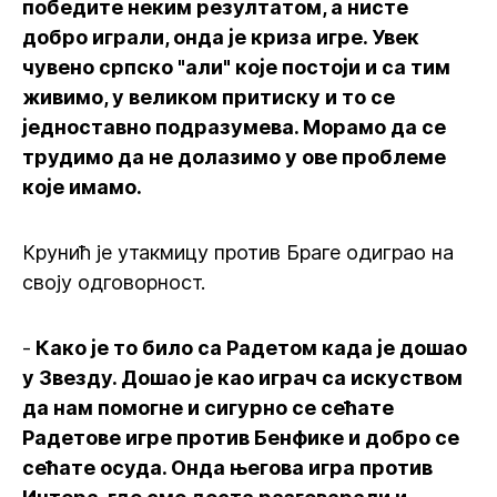
победите неким резултатом, а нисте
добро играли, онда је криза игре. Увек
чувено српско "али" које постоји и са тим
живимо, у великом притиску и то се
једноставно подразумева. Морамо да се
трудимо да не долазимо у ове проблеме
које имамо.
Крунић је утакмицу против Браге одиграо на
своју одговорност.
-
Како је то било са Радетом када је дошао
у Звезду. Дошао је као играч са искуством
да нам помогне и сигурно се сећате
Радетове игре против Бенфике и добро се
сећате осуда. Онда његова игра против