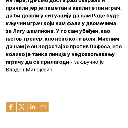
Интера, где смо доста разговарали и
причали јер је паметан и квалитетан играч,
да би дошли у ситуацију да нам Раде буде
кључни играч који нам фали у двомечима
за Лигу шампиона. У то сам убеђен, као
његов тренер, као неко ко га воли. Мислим
да нам је он недостајао против Пафоса, ето
колико је танка линија у недозвољавању
играчу да се прилагоди -
закључио је
Владан Милојевић.