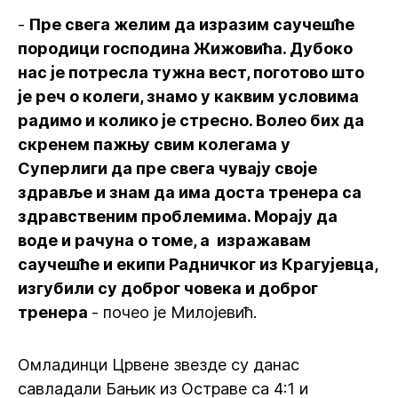
-
Пре свега желим да изразим саучешће
породици господина Жижовића. Дубоко
нас је потресла тужна вест, поготово што
је реч о колеги, знамо у каквим условима
радимо и колико је стресно. Волео бих да
скренем пажњу свим колегама у
Суперлиги да пре свега чувају своје
здравље и знам да има доста тренера са
здравственим проблемима. Морају да
воде и рачуна о томе, а изражавам
саучешће и екипи Радничког из Крагујевца,
изгубили су доброг човека и доброг
тренера
- почео је Милојевић.
Омладинци Црвене звезде су данас
савладали Бањик из Остраве са 4:1 и