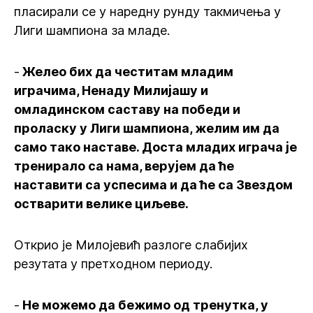
пласирали се у наредну рунду такмичења у
Лиги шампиона за младе.
-
Желео бих да честитам младим
играчима, Ненаду Милијашу и
омладинском саставу на победи и
проласку у Лиги шампиона, желим им да
само тако наставе. Доста младих играча је
тренирало са нама, верујем да ће
наставити са успесима и да ће са Звездом
остварити велике циљеве.
Открио је Милојевић разлоге слабијих
резутата у претходном периоду.
-
Не можемо да бежимо од тренутка, у