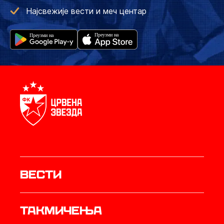
Најсвежије вести и меч центар
Вести
Такмичења