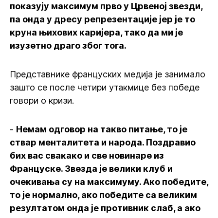
показују максимум прво у Црвеној звезди,
па онда у дресу репрезентације јер је то
круна њихових каријера, тако да ми је
изузетно драго због тога.
Представнике француских медија је занимало
зашто се после четири утакмице без победе
говори о кризи.
-
Немам одговор на такво питање, то је
ствар менталитета и народа. Поздравио
бих вас свакако и све новинаре из
Француске. Звезда је велики клуб и
очекивања су на максимуму. Ако победите,
то је нормално, ако победите са великим
резултатом онда је противник слаб, а ако