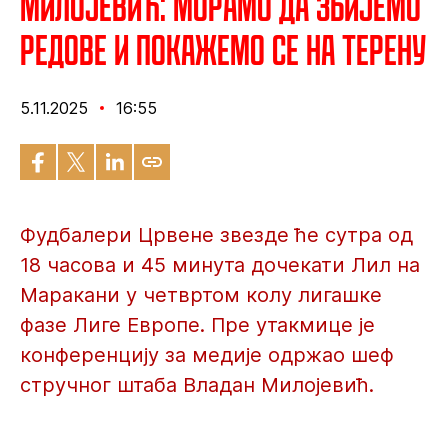
Милојевић: Морамо да збијемо
редове и покажемо се на терену
5.11.2025
16:55
Фудбалери Црвене звезде ће сутра од
18 часова и 45 минута дочекати Лил на
Маракани у четвртом колу лигашке
фазе Лиге Европе. Пре утакмице је
конференцију за медије одржао шеф
стручног штаба Владан Милојевић.