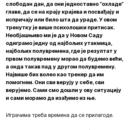
слободан дан, да они једноставно “охладе”
главе, да се на крају крајева и посвађају и
испричају или било шта да ураде. У овом
тренутку је више психолошки притисак.
Необјашњиво ми је да у Новом Саду
одиграмо једну од најбољих утакмица,
најбољих полувремена, где је резултат у
првом полувремену морао да будемо већи,
а онда такав пад у другом полувремену.
Највише бих волео као тренер да им
помогнем. Они сви верују у себе, сви
верујемо. Сами смо дошли у ову ситуацију
и сами морамо да изађемо из ње.
Играчима треба времена да се прилагоде.