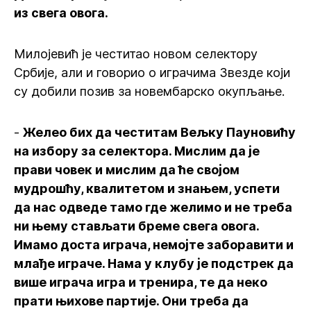
из свега овога.
Милојевић је честитао новом селектору
Србије, али и говорио о играчима Звезде који
су добили позив за новембарско окупљање.
-
Желео бих да честитам Вељку Пауновићу
на избору за селектора. Мислим да је
прави човек и мислим да ће својом
мудрошћу, квалитетом и знањем, успети
да нас одведе тамо где желимо и не треба
ни њему стављати бреме свега овога.
Имамо доста играча, немојте заборавити и
млађе играче. Нама у клубу је подстрек да
више играча игра и тренира, те да неко
прати њихове партије. Они треба да